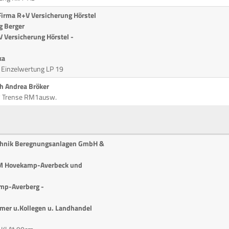
Firma R+V Versicherung Hörstel
g Berger
 Versicherung Hörstel -
ka
. Einzelwertung LP 19
ch Andrea Bröker
M* Trense RM1ausw.
echnik Beregnungsanlagen GmbH &
VM Hovekamp-Averbeck und
mp-Averberg -
imer u.Kollegen u. Landhandel