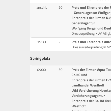
anschl.
20
Preis und Ehrenpreis der 
- Generalagentur Wolfgan
Ehrenpreis der Firmen R+V
Generalagentur
Wolfgang Berger und Deu
Dressurprüfung Kl.A* A3 gl
15:30
23
Preis und Ehrenpreis dur
Dressurreiterprüfung Kl.
Springplatz
09:00
30
Preis der Firmen Aqua-T
Co.KG und
Ehrenpreis der Firmen L
Landhandel Westhoff
LVM Versicherung Hoveka
Versicherungsagentur
Ehrenpreis der Fa. RA Kre
Westhoff