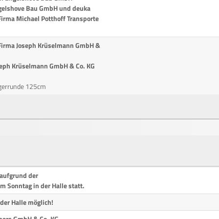
ngelshove Bau GmbH und deuka
Firma Michael Potthoff Transporte
 Firma Joseph Krüselmann GmbH &
oseph Krüselmann GmbH & Co. KG
egerrunde 125cm
aufgrund der
 Sonntag in der Halle statt.
der Halle möglich!
gbers GmbH & Co. KG