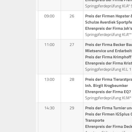
Springpferdeprüfung Kl.A* 
09:00
26
Preis der Firmen Hopster
Schulze Averdiek Sportpf
Ehrenpreis der Firma Joh
Springpferdeprüfung Kl.A*
11:00
27
Preis der Firma Becker B
Mietservice und Erdarbei
Preis der Firma Krimphof
Ehrenpreis der Firma Kris
Springpferdeprüfung Kl.L 
13:00
28
Preis der Firma Tierarztp
Inh. Birgit Krogbeumker
Ehrenpreis der Firma EQ7
Springpferdeprüfung Kl.M*
14:30
29
Preis der Firma Turnier u
Preis der Firmen IGSplus
Transporte
Ehrenpreis der Firma Dec