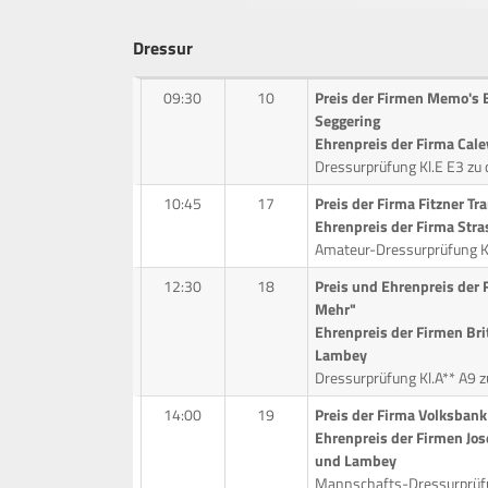
Dressur
09:30
10
Preis der Firmen Memo's
Seggering
Ehrenpreis der Firma Cale
Dressurprüfung Kl.E E3 zu d
10:45
17
Preis der Firma Fitzner T
Ehrenpreis der Firma Stra
Amateur-Dressurprüfung Kl.
12:30
18
Preis und Ehrenpreis der 
Mehr"
Ehrenpreis der Firmen Bri
Lambey
Dressurprüfung Kl.A** A9 zu
14:00
19
Preis der Firma Volksban
Ehrenpreis der Firmen J
und Lambey
Mannschafts-Dressurprüfu