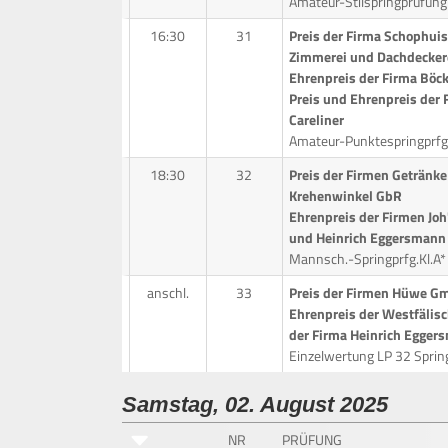
Amateur-Stilspringprüfung
16:30
31
Preis der Firma Schophui
Zimmerei und Dachdeckere
Ehrenpreis der Firma Bö
Preis und Ehrenpreis der 
Careliner
Amateur-Punktespringprfg.
18:30
32
Preis der Firmen Getränk
Krehenwinkel GbR
Ehrenpreis der Firmen Jo
und Heinrich Eggersmann
Mannsch.-Springprfg.Kl.A
anschl.
33
Preis der Firmen Hüwe Gm
Ehrenpreis der Westfälis
der Firma Heinrich Egge
Einzelwertung LP 32 Sprin
Samstag, 02. August 2025
NR
PRÜFUNG