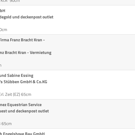
 Kl.A* 90cm
mbH
degold und deckenpost outlet
50cm
Firma Franz Bracht Kran -
nz Bracht Kran - Vermietung
m
 und Sabine Essing
h's Stübben GmbH & Co.KG
rl. Zeit (EZ) 65cm
nez Equestrian Service
uest und deckenpost outlet
B 65cm
rch Engelshove Bau GmbH