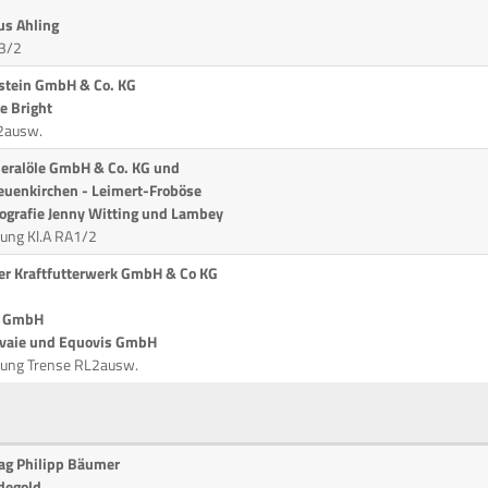
us Ahling
A3/2
nstein GmbH & Co. KG
e Bright
L2ausw.
neralöle GmbH & Co. KG und
Neuenkirchen - Leimert-Froböse
tografie Jenny Witting und Lambey
ung Kl.A RA1/2
der Kraftfutterwerk GmbH & Co KG
n GmbH
avaie und Equovis GmbH
fung Trense RL2ausw.
lag Philipp Bäumer
degold