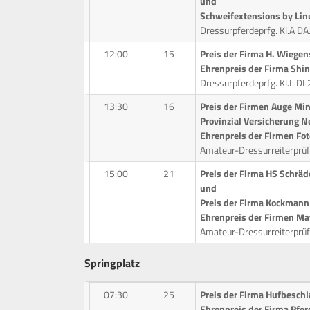
und
Schweifextensions by Lin
Dressurpferdeprfg. Kl.A D
12:00
15
Preis der Firma H. Wiege
Ehrenpreis der Firma Shin
Dressurpferdeprfg. Kl.L D
13:30
16
Preis der Firmen Auge Mi
Provinzial Versicherung 
Ehrenpreis der Firmen Fo
Amateur-Dressurreiterprüf
15:00
21
Preis der Firma HS Schrä
und
Preis der Firma Kockman
Ehrenpreis der Firmen M
Amateur-Dressurreiterprü
Springplatz
07:30
25
Preis der Firma Hufbesch
Ehrenpreis der Firma Pfer