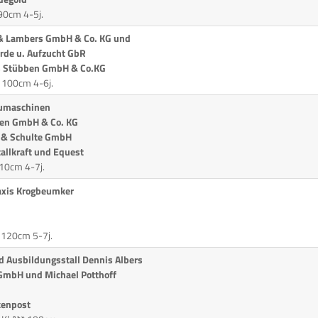
90cm 4-5j.
 & Lambers GmbH & Co. KG und
erde u. Aufzucht GbR
's Stübben GmbH & Co.KG
* 100cm 4-6j.
aumaschinen
ten GmbH & Co. KG
f & Schulte GmbH
tallkraft und Equest
110cm 4-7j.
raxis Krogbeumker
 120cm 5-7j.
nd Ausbildungsstall Dennis Albers
 GmbH und Michael Potthoff
kenpost