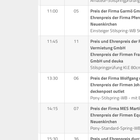
Amateur-Stilspringprüfung
11:00
05
Preis der Firma Garmö G
Ehrenpreis der Firma Pfer
Neuenkirchen
Einsteiger Stilspring-WB 
11:45
11
Preis und Ehrenpreis der 
Vermietung GmbH
Ehrenpreis der Firmen Fra
GmbH und deuka
Stilspringprüfung Kl.E 80c
13:30
06
Preis der Firma Wolfgang
Ehrenpreis der Firmen Jo
deckenpost outlet
Pony-Stilspring-WB - mit E
14:15
07
Preis der Firma MES Marti
Ehrenpreis der Firmen Eq
Neuenkirchen
Pony-Standard-Spring-W
15:30
36
Preis und Ehrenpreis du