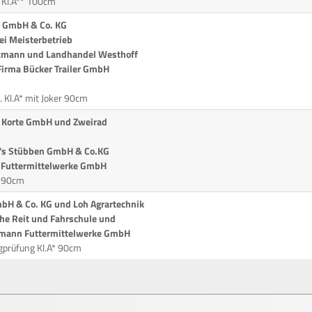
 Kl.A** 100cm
s GmbH & Co. KG
i Meisterbetrieb
ckmann und Landhandel Westhoff
Firma Bücker Trailer GmbH
 Kl.A* mit Joker 90cm
e Korte GmbH und Zweirad
h's Stübben GmbH & Co.KG
 Futtermittelwerke GmbH
* 90cm
bH & Co. KG und Loh Agrartechnik
che Reit und Fahrschule und
rsmann Futtermittelwerke GmbH
gprüfung Kl.A* 90cm