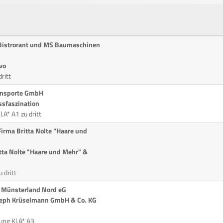
 Bistrorant und MS Baumaschinen
vo
ritt
ransporte GmbH
ssfaszination
A* A1 zu dritt
Firma Britta Nolte "Haare und
tta Nolte "Haare und Mehr" &
 dritt
k Münsterland Nord eG
oseph Krüselmann GmbH & Co. KG
ng Kl.A* A3