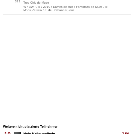
323
Tres Chic de Muze
W / BWP / B / 2019 / Eames de Hus / Fantomas de Muze / B:
Moos,Patricia / Z: de Brabander,Joris
Weitere nicht platzierte Teilnehmer