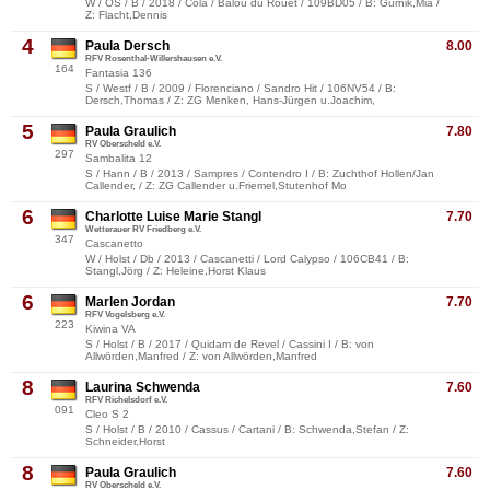
W / OS / B / 2018 / Cola / Balou du Rouet / 109BD05 / B: Gurnik,Mia /
Z: Flacht,Dennis
4
Paula Dersch
8.00
RFV Rosenthal-Willershausen e.V.
164
Fantasia 136
S / Westf / B / 2009 / Florenciano / Sandro Hit / 106NV54 / B:
Dersch,Thomas / Z: ZG Menken, Hans-Jürgen u.Joachim,
5
Paula Graulich
7.80
RV Oberscheld e.V.
297
Sambalita 12
S / Hann / B / 2013 / Sampres / Contendro I / B: Zuchthof Hollen/Jan
Callender, / Z: ZG Callender u.Friemel,Stutenhof Mo
6
Charlotte Luise Marie Stangl
7.70
Wetterauer RV Friedberg e.V.
347
Cascanetto
W / Holst / Db / 2013 / Cascanetti / Lord Calypso / 106CB41 / B:
Stangl,Jörg / Z: Heleine,Horst Klaus
6
Marlen Jordan
7.70
RFV Vogelsberg e.V.
223
Kiwina VA
S / Holst / B / 2017 / Quidam de Revel / Cassini I / B: von
Allwörden,Manfred / Z: von Allwörden,Manfred
8
Laurina Schwenda
7.60
RFV Richelsdorf e.V.
091
Cleo S 2
S / Holst / B / 2010 / Cassus / Cartani / B: Schwenda,Stefan / Z:
Schneider,Horst
8
Paula Graulich
7.60
RV Oberscheld e.V.