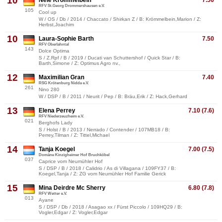
10
Nele Krömmelbein
7.50
RFV St.Georg Drommershausen e.V.
105
Cool up
W / OS / Db / 2014 / Chaccato / Shirkan Z / B: Krömmelbein,Marion / Z:
Herbst,Joachim
10
Laura-Sophie Barth
7.50
RFV Oberlahntal
143
Dolce Optima
S / Z.Rpf / B / 2019 / Ducati van Schuttershof / Quick Star / B:
Barth,Simone / Z: Optimus Agro nv.,
12
Maximilian Gran
7.40
RSG Krötenburg Nidda e.V.
261
Nino 280
W / DSP / B / 2011 / Neurit / Pep / B: Bräu,Erik / Z: Hack,Gerhard
13
Elena Perrey
7.10 (7.6)
RFV Niederzeuzheim e.V.
021
Berghofs Lady
S / Holst / B / 2013 / Nerrado / Contender / 107MB18 / B:
Perrey,Tilman / Z: Tittel,Michael
14
Tanja Koegel
7.00 (7.5)
Domäne Kinzigheimer Hof Bruchköbel
037
Caprice vom Neumühler Hof
S / DSP / B / 2018 / Calidrio / As di Villagana / 109FY37 / B:
Koegel,Tanja / Z: ZG vom Neumühler Hof Familie Gerick
15
Mina Deirdre Mc Sherry
6.80 (7.8)
RFV Wetter e.V.
013
Ayane
S / DSP / Db / 2018 / Asagao xx / Fürst Piccolo / 109HQ29 / B:
Vogler,Edgar / Z: Vogler,Edgar