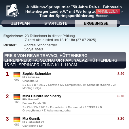
Jubiläums-Springturnier "50 Jahre Reit- u. Fahrverein
ANMELDEN
Hüttenberger Land e.V." mit Wertung zur Mittelhessen-
Tour der Springsportförderung Hessen
ZEITPLAN
STARTLISTE
ERGEBNISSE
Ergebnisse:
23 Teilnehmer in dieser Prüfung.
Zuletzt aktualisiert um 18:19 Uhr (27.07.2025)
Richter:
Andrea Schönberger
Sonja Theis
PREIS VON REWE TRAVACI, HÜTTENBERG
EHRENPREIS: FA. SECNATUR FAM. YALAZ, HÜTTENBERG
15 STILSPRINGPRÜFUNG KL.L 110CM
1
Sophie Schneider
8.40
RFV Borken e.V.
069
Charlotta M
S / OS / B / 2017 / Corofino M / Compliment / B: Schneider,Sophie / Z:
Montag,Helga
2
Mina Deirdre Mc Sherry
8.30
RFV Wetter e.V.
165
Femme Fatale 39
S / Old / Db / 2013 / Foundation / Donnerhall / 107FP19 / B:
Graver,Helmut / Z: Ackermann,Lothar
3
Mia Gurnik
8.20
RFV Richelsdorf e.V.
086
Clandestino DF