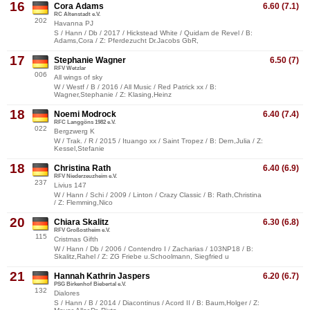
16
Cora Adams
6.60 (7.1)
RC Altenstadt e.V.
202
Havanna PJ
S / Hann / Db / 2017 / Hickstead White / Quidam de Revel / B:
Adams,Cora / Z: Pferdezucht Dr.Jacobs GbR,
17
Stephanie Wagner
6.50 (7)
RFV Wetzlar
006
All wings of sky
W / Westf / B / 2016 / All Music / Red Patrick xx / B:
Wagner,Stephanie / Z: Klasing,Heinz
18
Noemi Modrock
6.40 (7.4)
RFC Langgöns 1982 e.V.
022
Bergzwerg K
W / Trak. / R / 2015 / Ituango xx / Saint Tropez / B: Dern,Julia / Z:
Kessel,Stefanie
18
Christina Rath
6.40 (6.9)
RFV Niederzeuzheim e.V.
237
Livius 147
W / Hann / Schi / 2009 / Linton / Crazy Classic / B: Rath,Christina
/ Z: Flemming,Nico
20
Chiara Skalitz
6.30 (6.8)
RFV Großostheim e.V.
115
Cristmas Gifth
W / Hann / Db / 2006 / Contendro I / Zacharias / 103NP18 / B:
Skalitz,Rahel / Z: ZG Friebe u.Schoolmann, Siegfried u
21
Hannah Kathrin Jaspers
6.20 (6.7)
PSG Birkenhof Biebertal e.V.
132
Dialores
S / Hann / B / 2014 / Diacontinus / Acord II / B: Baum,Holger / Z: