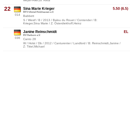
Meyer-Aller,Dr. Rixta
22
Sina Marie Krieger
5.50 (6.5)
RFV Ulmtal-Holzhausen e.V.
014
Babbett
S / Westf / B / 2013 / Balou du Rouet / Contender / B:
Krieger,Sina Marie / Z: Österdiekhoff,Heinz
Janine Reinschmidt
EL
RV Herborn e.V.
036
Canto 28
W / Holst / Db / 2012 / Canturenter / Landlord / B: Reinschmidt,Janine /
Z: Tittel,Michael