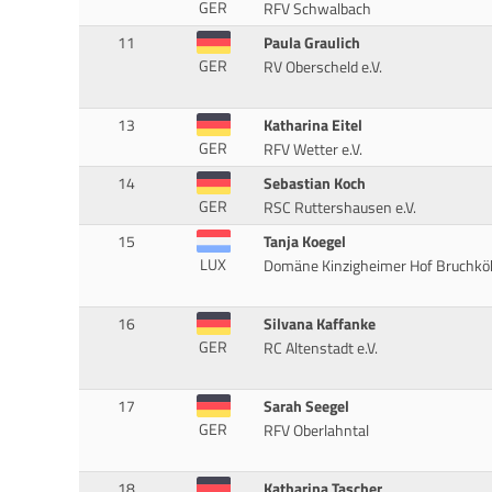
GER
RFV Schwalbach
11
Paula Graulich
GER
RV Oberscheld e.V.
13
Katharina Eitel
GER
RFV Wetter e.V.
14
Sebastian Koch
GER
RSC Ruttershausen e.V.
15
Tanja Koegel
LUX
Domäne Kinzigheimer Hof Bruchkö
16
Silvana Kaffanke
GER
RC Altenstadt e.V.
17
Sarah Seegel
GER
RFV Oberlahntal
18
Katharina Tascher