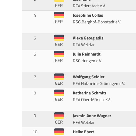
GER
RFV Stierstadt e.V.
4
Josephine Collas
GER
RSG Berghof-Bönstadt e.V.
5
Alexa Georgiadis
GER
RFV Wetzlar
6
Julia Reinhardt
GER
RSC Hungen e.V.
7
Wolfgang Seidler
GER
RFV Holzheim-Grüningen e.V.
8
Katharina Schmitt
GER
RFV Ober-Mörlen e.V.
9
Jasmin Anne Wagner
GER
RFV Wetzlar
10
Heiko Ebert