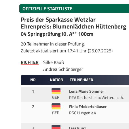
OFFIZIELLE STARTLISTE
Preis der Sparkasse Wetzlar
Ehrenpreis: Blumenlädchen Hüttenberg
04 Springprüfung Kl. A** 100cm
20 Teilnehmer in dieser Prüfung.
Zuletzt aktualisiert um 17:41 Uhr (25.07.2025)
RICHTER
Silke Kauß
Andrea Schönberger
NR
NATION
TEILNEHMER
1
Lena Marie Sommer
GER
RFV Reichelsheim/Wetterau e.V.
2
Finia Friebertshäuser
GER
RSC Hungen e.V.
3
Lisa Kunz