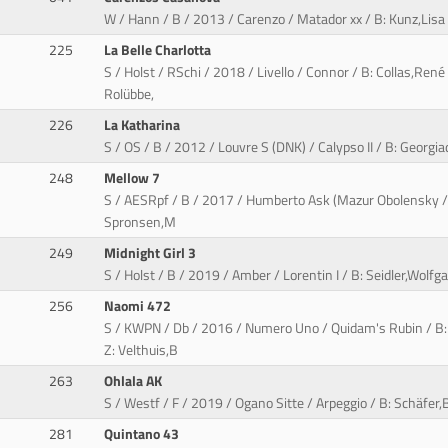
W / Hann / B / 2013 / Carenzo / Matador xx / B: Kunz,Lisa 
225
La Belle Charlotta
S / Holst / RSchi / 2018 / Livello / Connor / B: Collas,Ren
Rolübbe,
226
La Katharina
S / OS / B / 2012 / Louvre S (DNK) / Calypso II / B: Georgi
248
Mellow 7
S / AESRpf / B / 2017 / Humberto Ask (Mazur Obolensky / Lu
Spronsen,M
249
Midnight Girl 3
S / Holst / B / 2019 / Amber / Lorentin I / B: Seidler,Wolf
256
Naomi 472
S / KWPN / Db / 2016 / Numero Uno / Quidam's Rubin / B:
Z: Velthuis,B
263
Ohlala AK
S / Westf / F / 2019 / Ogano Sitte / Arpeggio / B: Schäfer
281
Quintano 43