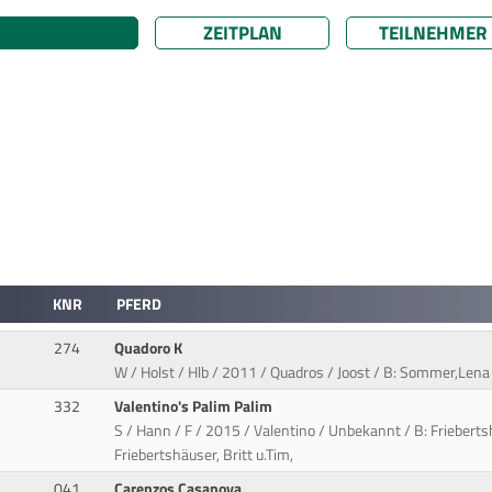
ZEITPLAN
TEILNEHMER
KNR
PFERD
274
Quadoro K
W / Holst / Hlb / 2011 / Quadros / Joost / B: Sommer,Lena
332
Valentino's Palim Palim
S / Hann / F / 2015 / Valentino / Unbekannt / B: Friebertsh
Friebertshäuser, Britt u.Tim,
041
Carenzos Casanova