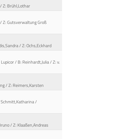
/ Z: Brühl,Lothar
é / Z: Gutsverwaltung Groß
adis,Sandra / Z: Ochs,Eckhard
picor / B: Reinhardt,Julia / Z: v.
gang / Z: Reimers,Karsten
 Schmitt,Katharina /
,Bruno / Z: Klaaßen,Andreas