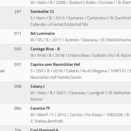
W / Holst / B / 2008 / Quidam's Rubin / Corrado I / B: Ebe
297
Sambalita 12
S / Hann / B / 2013 / Sampres / Contendro I / B: Zuchthof 
Callender u.Friemel,Stutenhof Mo
011
Art Luminaire
W / OS / B / 2017 / Acomet / Clearway / B: Eitel,Katharina 
035
Cantago Blue - B
W / Rhld / B / 2018 / Chilano Blue / Golliath Life / B: Buc
037
Caprice vom Neumühler Hof
bel
S / DSP / B / 2018 / Calidrio / As di Villagana / 109FY37 /
Neumühler Hof Familie Gerick
058
Celany J
W / Holst / B / 2007 / Clearway / Landgraf I / B: Kaffanke
Reimer
094
Cocorico TF
W / Westf / F / 2012 / Carrico / For Keeps / 106GU06 / B:
Z: Triebus,Berthold
104
Cool Diamond 6