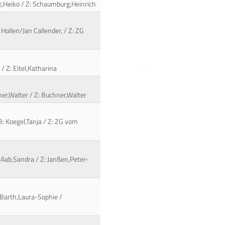
rt,Heiko / Z: Schaumburg,Heinrich
Hollen/Jan Callender, / Z: ZG
/ Z: Eitel,Katharina
hner,Walter / Z: Buchner,Walter
 B: Koegel,Tanja / Z: ZG vom
-Aab,Sandra / Z: Janßen,Peter-
 Barth,Laura-Sophie /