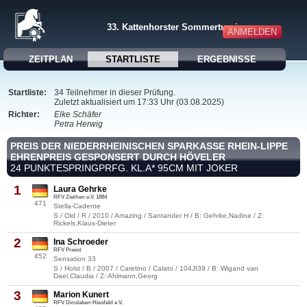
33. Kattenhorster Sommerturnier
ANMELDEN
ZEITPLAN
STARTLISTE
ERGEBNISSE
Startliste:
34 Teilnehmer in dieser Prüfung.
Zuletzt aktualisiert um 17:33 Uhr (03.08.2025)
Richter:
Elke Schäfer
Petra Herwig
PREIS DER NIEDERRHEINISCHEN SPARKASSE RHEIN-LIPPE
EHRENPREIS GESPONSERT DURCH HÖVELER
24 PUNKTESPRINGPRFG. KL.A* 95CM MIT JOKER
1
Laura Gehrke
RFV Ziethen e.V. 1884
471
Stella-Cadente
S / Old / R / 2010 / Amazing / Santander H / B: Gehrke,Nadine / Z:
Rickels,Klaus-Dieter
2
Ina Schroeder
RFV Praest
452
Sensation 33
S / Holst / B / 2007 / Caretino / Calato / 104JI39 / B: Wigand van
Dael,Claudia / Z: Ahlmann,Georg
3
Marion Kunert
RFV Dinslaken-Hiesfeld e.V.