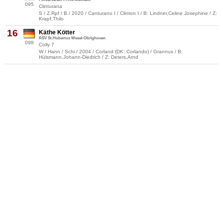
095
Clinturana
S / Z.Rpf / B / 2020 / Canturano I / Clinton I / B: Lindner,Celine Josephine / Z:
Krapf,Thilo
16
Käthe Kötter
RSV St.Hubertus Wesel-Obrighoven
098
Colly 7
W / Hann / Schi / 2004 / Corland (DK: Corlando) / Grannus / B:
Hülsmann,Johann-Diedrich / Z: Deters,Arnd