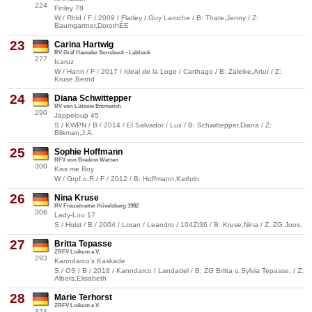
224
Finley 78
W / Rhld / F / 2009 / Flatley / Guy Laroche / B: Thate,Jenny / Z:
Baumgartner,DorothÉE
23
Carina Hartwig
RV Graf Haeseler Sonsbeck - Labbeck
277
Icaruz
W / Hann / F / 2017 / Ideal de la Loge / Carthago / B: Zaleike,Artur / Z:
Kruse,Bernd
24
Diana Schwittepper
RV von Lützow Emmerich
290
Jappeloup 45
S / KWPN / B / 2014 / El Salvador / Lux / B: Schwittepper,Diana / Z:
Blikman,J.A.
25
Sophie Hoffmann
RFV von Bredow Wetten
300
Kiss me Boy
W / Grpf.o.R / F / 2012 / B: Hoffmann,Kathrin
26
Nina Kruse
RV Freizeitreiter Hövelsberg 1982
306
Lady-Lou 17
S / Holst / B / 2004 / Loran / Leandro / 104ZI36 / B: Kruse,Nina / Z: ZG Joos,
27
Britta Tepasse
ZRFV Loikum e.V.
293
Kanndarco's Kaskade
S / OS / B / 2018 / Kanndarco / Landadel / B: ZG Britta u.Sylvia Tepasse, / Z:
Albers,Elisabeth
28
Marie Terhorst
ZRFV Loikum e.V.
324