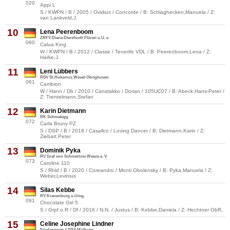
020
Appi L
S / KWPN / B / 2005 / Ovidius / Concorde / B: Schlaghecken,Manuela / Z:
van Lankveld,J.
10
Lena Peerenboom
ZRFV Diana Diersfordt Flüren u.U. e
060
Calua King
W / KWPN / B / 2012 / Classe / Tenerife VDL / B: Peerenboom,Lena / Z:
Harke,J.
11
Leni Lübbers
RSV St.Hubertus Wesel-Obrighoven
061
Cambion
W / Hann / Db / 2010 / Canstakko / Dorian / 105UC07 / B: Abeck,Hans-Peter /
Z: Trentelmann,Stefan
12
Karin Dietmann
RK Schmalegg
072
Carla Bruny PZ
S / DSP / B / 2018 / Casallco / Loving Dancer / B: Dietmann,Karin / Z:
Ziebart,Peter
13
Dominik Pyka
RV Graf von Schmettow Weeze e. V.
073
Caroline 110
S / Rhld / B / 2020 / Coreandro / Monti Obolensky / B: Pyka,Manuela / Z:
Weber,Levinius
14
Silas Kebbe
RV Kranenburg u.Umg.
091
Chocolate Girl 5
S / Grpf.o.R / Df / 2016 / N.N. / Justus / B: Kebbe,Daniela / Z: Hechtner GbR,
15
Celine Josephine Lindner
Förderverein f.TRS Mülheim