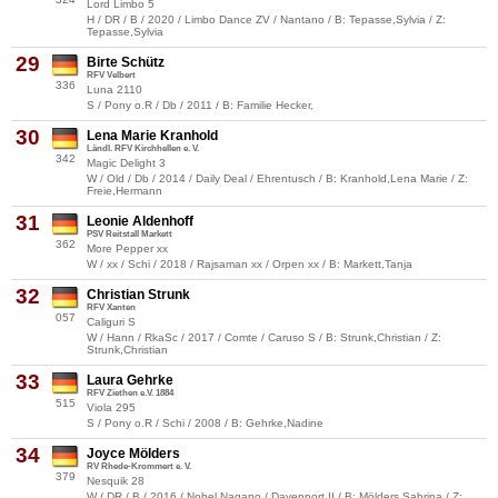
Lord Limbo 5
H / DR / B / 2020 / Limbo Dance ZV / Nantano / B: Tepasse,Sylvia / Z:
Tepasse,Sylvia
29
Birte Schütz
RFV Velbert
336
Luna 2110
S / Pony o.R / Db / 2011 / B: Familie Hecker,
30
Lena Marie Kranhold
Ländl. RFV Kirchhellen e. V.
342
Magic Delight 3
W / Old / Db / 2014 / Daily Deal / Ehrentusch / B: Kranhold,Lena Marie / Z:
Freie,Hermann
31
Leonie Aldenhoff
PSV Reitstall Markett
362
More Pepper xx
W / xx / Schi / 2018 / Rajsaman xx / Orpen xx / B: Markett,Tanja
32
Christian Strunk
RFV Xanten
057
Caliguri S
W / Hann / RkaSc / 2017 / Comte / Caruso S / B: Strunk,Christian / Z:
Strunk,Christian
33
Laura Gehrke
RFV Ziethen e.V. 1884
515
Viola 295
S / Pony o.R / Schi / 2008 / B: Gehrke,Nadine
34
Joyce Mölders
RV Rhede-Krommert e. V.
379
Nesquik 28
W / DR / B / 2016 / Nobel Nagano / Davenport II / B: Mölders,Sabrina / Z: