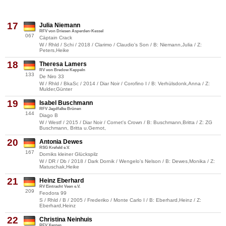
17
Julia Niemann
RFV von Driesen Asperden-Kessel
067
Cäptain Crack
W / Rhld / Schi / 2018 / Clarimo / Claudio's Son / B: Niemann,Julia / Z:
Peters,Heike
18
Theresa Lamers
RV von Bredow Keppeln
133
De Niro 33
W / Rhld / BkaSc / 2014 / Diar Noir / Corofino I / B: Verhülsdonk,Anna / Z:
Mulder,Günter
19
Isabel Buschmann
RFV Jagdfalke Brünen
144
Diago B
W / Westf / 2015 / Diar Noir / Cornet's Crown / B: Buschmann,Britta / Z: ZG
Buschmann, Britta u.Gernot,
20
Antonia Dewes
RSG Krefeld e.V.
167
Dorniks kleiner Glückspilz
W / DR / Db / 2018 / Dark Dornik / Wengelo's Nelson / B: Dewes,Monika / Z:
Matuschak,Heike
21
Heinz Eberhard
RV Eintracht Veen e.V.
209
Feodora 99
S / Rhld / B / 2005 / Frederiko / Monte Carlo I / B: Eberhard,Heinz / Z:
Eberhard,Heinz
22
Christina Neinhuis
RFV Xanten