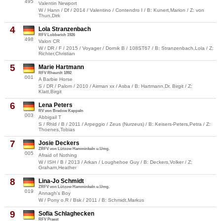
495
Valentin Newport
W / Hann / Df / 2014 / Valentino / Contendro I / B: Kunert,Marion / Z: von
Thun,Dirk
4
Lola Stranzenbach
RFV Lobberich 1926
498
Valon CR
W / DR / F / 2015 / Voyager / Dornik B / 108ST67 / B: Stranzenbach,Lola / Z:
Richter,Christian
5
Marie Hartmann
RFV Rheurdt 1892
001
A Barbie Horse
S / DR / Palom / 2010 / Airman xx / Asba / B: Hartmann,Dr. Birgit / Z:
Klatt,Birgit
6
Lena Peters
RV von Bredow Keppeln
003
Abbigail T
S / Rhld / B / 2011 / Arpeggio / Zeus (Nurzeus) / B: Keisers-Peters,Petra / Z:
Thoenes,Tobias
7
Josie Deckers
ZRFV von Lützow Hamminkeln u.Umg.
005
Afraid of Nothing
W / ISH / B / 2013 / Arkan / Loughehoe Guy / B: Deckers,Volker / Z:
Graham,Heather
8
Lina-Jo Schmidt
ZRFV von Lützow Hamminkeln u.Umg.
019
Annagh's Boy
W / Pony o.R / Bsk / 2011 / B: Schmidt,Markus
9
Sofia Schlaghecken
RFV Praest