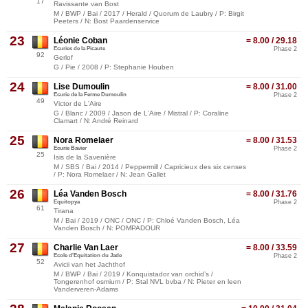
17
Ravissante van Bost
M / BWP / Bai / 2017 / Herald / Quorum de Laubry / P: Birgit
Peeters / N: Bost Paardenservice
23
Léonie Coban
= 8.00 / 29.18
Ecuries de la Picaute
Phase 2
92
Gerlof
G / Pie / 2008 / P: Stephanie Houben
24
Lise Dumoulin
= 8.00 / 31.00
Ecurie de la Ferme Dumoulin
Phase 2
49
Victor de L'Aire
G / Blanc / 2009 / Jason de L'Aire / Mistral / P: Coraline
Clamart / N: André Reinard
25
Nora Romelaer
= 8.00 / 31.53
Ecurie Bavier
Phase 2
25
Isis de la Savenière
M / SBS / Bai / 2014 / Peppermill / Capricieux des six censes
/ P: Nora Romelaer / N: Jean Gallet
26
Léa Vanden Bosch
= 8.00 / 31.76
Equitopya
Phase 2
61
Tirana
M / Bai / 2019 / ONC / ONC / P: Chloé Vanden Bosch, Léa
Vanden Bosch / N: POMPADOUR
27
Charlie Van Laer
= 8.00 / 33.59
Ecole d'Equitation du Jade
Phase 2
52
Avicii van het Jachthof
M / BWP / Bai / 2019 / Konquistador van orchid’s /
Tongerenhof osmium / P: Stal NVL bvba / N: Pieter en leen
Vanderveren-Adams