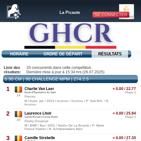
La Picaute
SE CONNECTER
HORAIRE
ORDRE DE DÉPART
RÉSULTATS
Liste des
33 concurrents dans cette compétition.
résultats:
Dernière mise à jour à 15:34 hrs (26.07.2025)
5 90 CM | 90 CHALLENGE MPM | 274.2.5
1
Charlie Van Laer
= 0.00 / 22.77
Ecole d'Equitation du Jade
Phase 2
14
Princes
M / Autre, pie / 2013 / inconnu / inconnu / P: Stal NVL / N:
inconnu
2
Laurence Lhoir
= 0.00 / 25.94
Cercle Horse\'s Corner Event
Phase 2
20
Feeby D'oupeye
M / BWP / Bai / 2001 / Norton De La Boverie / P: Marie
France Patinet / N: Schrijnemakers Marc
3
Camille Strebelle
= 0.00 / 27.30