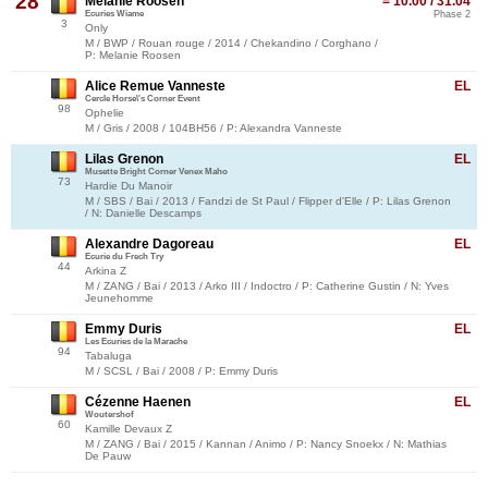
28
Melanie Roosen
= 10.00 / 31.04
Ecuries Wiame
Phase 2
3
Only
M / BWP / Rouan rouge / 2014 / Chekandino / Corghano /
P: Melanie Roosen
Alice Remue Vanneste
EL
Cercle Horse\'s Corner Event
98
Ophelie
M / Gris / 2008 / 104BH56 / P: Alexandra Vanneste
Lilas Grenon
EL
Musette Bright Corner Venex Maho
73
Hardie Du Manoir
M / SBS / Bai / 2013 / Fandzi de St Paul / Flipper d'Elle / P: Lilas Grenon
/ N: Danielle Descamps
Alexandre Dagoreau
EL
Ecurie du Frech Try
44
Arkina Z
M / ZANG / Bai / 2013 / Arko III / Indoctro / P: Catherine Gustin / N: Yves
Jeunehomme
Emmy Duris
EL
Les Ecuries de la Marache
94
Tabaluga
M / SCSL / Bai / 2008 / P: Emmy Duris
Cézenne Haenen
EL
Woutershof
60
Kamille Devaux Z
M / ZANG / Bai / 2015 / Kannan / Animo / P: Nancy Snoekx / N: Mathias
De Pauw