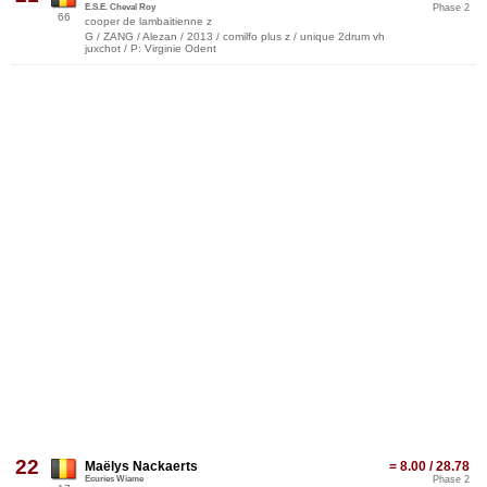
E.S.E. Cheval Roy
Phase 2
66
cooper de lambaitienne z
G / ZANG / Alezan / 2013 / comilfo plus z / unique 2drum vh
juxchot / P: Virginie Odent
22
Maëlys Nackaerts
= 8.00 / 28.78
Ecuries Wiame
Phase 2