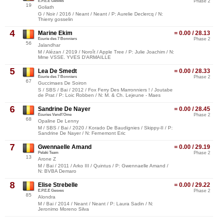
E.P.E.E Gesves
Phase 2
19
Goliath
G / Noir / 2016 / Neant / Neant / P: Aurelie Declercq / N:
Thierry gosselin
4
Marine Ekim
= 0.00 / 28.13
Ecurie des 7 Bonniers
Phase 2
56
Jalandhar
M / Alézan / 2019 / Noroît / Apple Tree / P: Julie Joachim / N:
Mme VSSE. YVES D'ARMAILLE
5
Lea De Smedt
= 0.00 / 28.33
Ecurie des 7 Bonniers
Phase 2
67
Guccimaes De Soiron
S / SBS / Bai / 2012 / Fox Ferry Des Marronniers ! / Joutabe
de Prat / P: Loic Robben / N: M. & Ch. Lejeune - Maes
6
Sandrine De Nayer
= 0.00 / 28.45
Ecuries Vend\'Ome
Phase 2
68
Opaline De Lenny
M / SBS / Bai / 2020 / Korado De Baudignies / Skippy-II / P:
Sandrine De Nayer / N: Fernemont Eric
7
Gwennaelle Amand
= 0.00 / 29.19
Pelaki Team
Phase 2
13
Arone Z
M / Bai / 2011 / Arko III / Quintus / P: Gwennaelle Amand /
N: BVBA Demaro
8
Elise Strebelle
= 0.00 / 29.22
E.P.E.E Gesves
Phase 2
85
Alondra
M / Bai / 2014 / Neant / Neant / P: Laura Sadin / N:
Jeronimo Moreno Silva