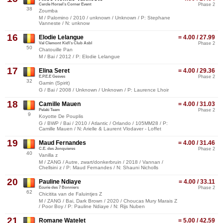
Cercle Horse\'s Corner Event
Phase 2
38
Zoumba
M / Palomino / 2010 / unknown / Unknown / P: Stephane
Vanneste / N: unknow
16
Elodie Lelangue
= 4.00 / 27.99
Val Clemont Kid\'s Club Asbl
Phase 2
50
Chatouille Pan
M / Bai / 2012 / P: Elodie Lelangue
17
Elina Seret
= 4.00 / 29.36
E.P.E.E Gesves
Phase 2
32
Gamin (Spirit)
G / Bai / 2008 / Unknown / Unknown / P: Laurence Lhoir
18
Camille Mauen
= 4.00 / 31.03
Pelaki Team
Phase 2
9
Koyotte De Pouplis
G / BWP / Bai / 2010 / Atlantic / Orlando / 105MM28 / P:
Camille Mauen / N: Arielle & Laurent Vlodaver - Loffet
19
Maud Fernandes
= 4.00 / 31.46
C.E. des Jonquieres
Phase 2
40
Vanilla z
M / ZANG / Autre, zwart/donkerbruin / 2018 / Vannan /
Chellsini z / P: Maud Fernandes / N: Shauni Nicholls
20
Pauline Ndiaye
= 4.00 / 33.11
Ecurie des 7 Bonniers
Phase 2
62
Chicitita van de Faluintjes Z
M / ZANG / Bai, Dark Brown / 2020 / Choucas Mury Marais Z
/ Poor Boy / P: Pauline Ndiaye / N: Rijs Nuben
21
Romane Watelet
= 5.00 / 42.59