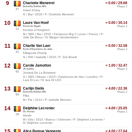
9
Charlotte Menetret
= 0.00 / 29.68
Butterfly Stables SRL
Phase 2
47
Infant d'Urzy
G / Bai / 2018 / P: Charlotte Menetret
10
Laure Van Hoof
= 0.00 / 30.14
Ecurie du Sigalo
Phase 2
12
Kendra of Kingdom
M / SBS / Bai / 2016 / Centaurus M-g C Leuze / Franco / P:
Julie De Broux / N: Margot Vandermeiren
11
Charlie Van Laer
= 0.00 / 32.58
Ecole d'Equitation du Jade
Phase 2
42
Killagoola Champ
G / ISH / Isabelle / 2010 / P: Zoé Boedt
12
Carole Jamotton
= 1.00 / 32.47
JS stables
Phase 2
82
Jumanji De La Buissiere
G / SBS / Alezan / 2015 / Gastronom de Hus / Landino / P:
Lara Di Leo / N: lara DI LEO
13
Carlijn Gielis
= 4.00 / 22.36
Butterfly Stables SRL
Phase 2
69
Flika
M / Pie / 2014 / P: Isabelle Moonen
14
Delphine Lecrenier
= 4.00 / 25.05
DL Horses
Phase 2
28
Ideale
M / Gris / 2014 / Branco / Unknown / P: Delphine Lecrenier /
N: Delphine Lecrenier
15
Alice Remue Vanneste
= 4.00 / 27.64