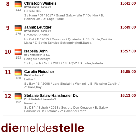
8
Christoph Winkels
15:41:00
RV Oberland Thann e.V.
143
Gazelle 392
S / Hann / Df / 2017 / Grand Galaxy Win T / De Niro / B:
Reichel,Ute / Z: Lage,Frank
9
Jannik Leutiger
15:49:00
RV Oberland Thann e.V.
279
Greatest Shoman
H / Old / F / 2015 / Governor / Quaterback / B: Duttle,Carlotta
Maria / Z: Bettin-Schulze-Schleppinghoff,Barba
10
Isabella John
15:57:00
RFV Hachinger Tal e.V.
153
Heldgard's Accoya
S / Grpf.o.R / Schi / 2011 / 108AQ52 / B: John,Isabella
11
Carolin Fleischer
16:05:00
RA München e.V.
160
Latika 4
S / Bay / B / 2008 / Lord Sinclair I / Wenzel I / B: Fleischer,Carolin /
Z: Knoll,Kay
12
Stefanie Salaw-Hanslmaier Dr.
16:13:00
Pffrd. Reiterhof Laurent e.V.
192
Perosha
S / DSP / Schwb / 2018 / Secret / Don Corazon / B: Salaw-
Hanslmaier,Dr. Stefanie / Z: Galneder,Franz