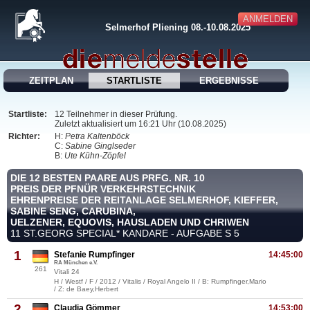
ANMELDEN
Selmerhof Pliening 08.-10.08.2025
ZEITPLAN
STARTLISTE
ERGEBNISSE
Startliste:
12 Teilnehmer in dieser Prüfung.
Zuletzt aktualisiert um 16:21 Uhr (10.08.2025)
Richter:
H:
Petra Kaltenböck
C:
Sabine Ginglseder
B:
Ute Kühn-Zöpfel
DIE 12 BESTEN PAARE AUS PRFG. NR. 10
PREIS DER PFNÜR VERKEHRSTECHNIK
EHRENPREISE DER REITANLAGE SELMERHOF, KIEFFER,
SABINE SENG, CARUBINA,
UELZENER, EQUOVIS, HAUSLADEN UND CHRIWEN
11 ST.GEORG SPECIAL* KANDARE - AUFGABE S 5
1
Stefanie Rumpfinger
14:45:00
RA München e.V.
261
Vitali 24
H / Westf / F / 2012 / Vitalis / Royal Angelo II / B: Rumpfinger,Mario
/ Z: de Baey,Herbert
2
Claudia Gömmer
14:53:00