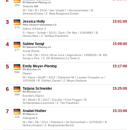
RV Selmerhof-Pliening e.V.
264
Volantis MB
W / Old / R / 2014 / Van Vivaldi I / Donnerschwee / B:
Gömmer,Emma / Z: Maly-Buttgereit,Evelyn
3
Jessica Holly
15:01:00
Pffrd. Parsdorf-Vaterstetten e.V.
270
Zabou d'Amour 3
S / Hann / Schwb / 2013 / Zack / De Niro / 108UW92 / B:
Horner,Nina / Z: Vehlber,Friedhelm
4
Sabine Sengl
15:09:00
RV Selmerhof-Pliening e.V.
277
Annie Rocks
S / Old / Db / 2014 / All at once / Argentinus / 108WJ26 / B: BG
Sengl u.Perr, / Z: ZG Böddeker,U.u.Seitz,V,
5
Emily Meyer-Piening
15:17:00
RA München e.V.
094
Dwayn
W / Hann / GoldF / 2012 / Diamond Hit / Lauries Crusador xx /
105YA08 / B: Göhlen,Daniel / Z: Meyer,Stefanie
6
Tatjana Schneider
15:25:00
RA München e.V.
098
Escolar's Eljano
W / Westf / B / 2017 / Escolar / Fürst Fugger / B:
Schliersmaier,Leonhard / Z: Tito,Friedhelm
7
Anabel Huther
15:33:00
RV Ellertal e.V.
115
Fidergold 6
W / Old / Db / 2011 / Fidertanz / Sir Donnerhall I / 107HG30 / B:
Huther,Anabel / Z: Broghammer,Bernd