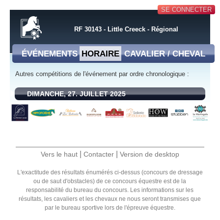
SE CONNECTER
RF 30143 - Little Creeck - Régional
ÉVÉNEMENTS
HORAIRE
CAVALIER / CHEVAL
Autres compétitions de l'événement par ordre chronologique :
DIMANCHE, 27. JUILLET 2025
|
|
Vers le haut
Contacter
Version de desktop
L'exactitude des résultats énumérés ci-dessus (concours de dressage
ou de saut d'obstacles) de ce concours équestre est de la
responsabilité du bureau du concours. Les informations sur les
résultats, les cavaliers et les chevaux ne nous seront transmises que
par le bureau sportive lors de l'épreuve équestre.