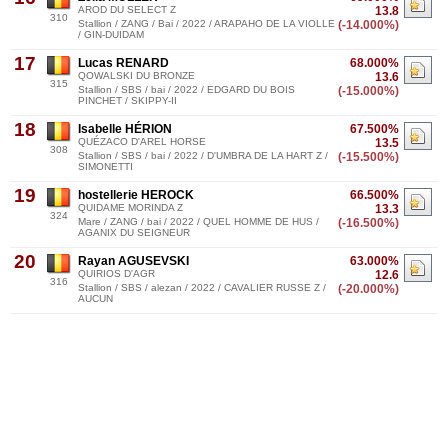
AROD DU SELECT Z
13.8
310
Stallion / ZANG / Bai / 2022 / ARAPAHO DE LA VIOLLE
(-14.000%)
/ GIN-DUIDAM
17
Lucas RENARD
68.000%
QOWALSKI DU BRONZE
13.6
315
Stallion / SBS / bai / 2022 / EDGARD DU BOIS
(-15.000%)
PINCHET / SKIPPY-II
18
Isabelle HÉRION
67.500%
QUÉZACO D'AREL HORSE
13.5
308
Stallion / SBS / bai / 2022 / D'UMBRA DE LA HART Z /
(-15.500%)
SIMONETTI
19
hostellerie HEROCK
66.500%
QUIDAME MORINDA Z
13.3
324
Mare / ZANG / bai / 2022 / QUEL HOMME DE HUS /
(-16.500%)
AGANIX DU SEIGNEUR
20
Rayan AGUSEVSKI
63.000%
QUIRIOS D'AGR
12.6
316
Stallion / SBS / alezan / 2022 / CAVALIER RUSSE Z /
(-20.000%)
AUCUN