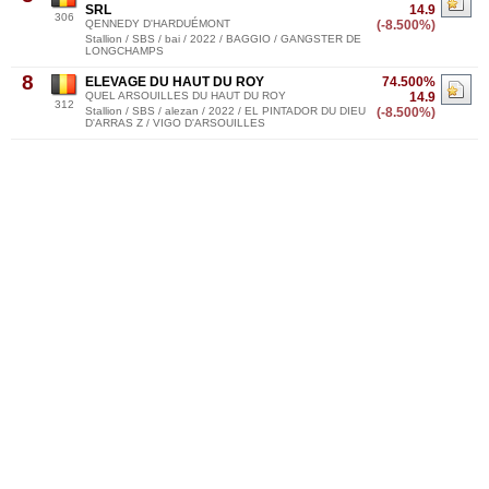
SRL
14.9
306
QENNEDY D'HARDUÉMONT
(-8.500%)
Stallion / SBS / bai / 2022 / BAGGIO / GANGSTER DE
LONGCHAMPS
8
ELEVAGE DU HAUT DU ROY
74.500%
QUEL ARSOUILLES DU HAUT DU ROY
14.9
312
Stallion / SBS / alezan / 2022 / EL PINTADOR DU DIEU
(-8.500%)
D'ARRAS Z / VIGO D'ARSOUILLES