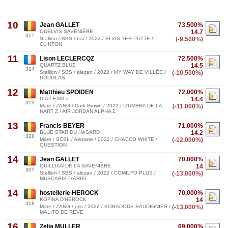
10
Jean GALLET
73.500%
QUELVIS SAVENIÈRE
14.7
317
Stallion / SBS / bai / 2022 / ELVIS TER PUTTE /
(-9.500%)
CLINTON
11
Lison LECLERCQZ
72.500%
QUARTZ BLUE
14.5
314
Stallion / SBS / alezan / 2022 / MY WAY DE VILLÉE /
(-10.500%)
DOUGLAS
12
Matthieu SPOIDEN
72.000%
DIAZ ESM Z
14.4
319
Mare / ZANG / Dark Brown / 2022 / D'UMBRA DE LA
(-11.000%)
HART Z / AIR JORDAN ALPHA Z
13
Francis BEYER
71.000%
BLUE STAR DU HASARD
14.2
328
Mare / SCSL / Alezane / 2022 / CHACCO WHITE /
(-12.000%)
QUESTION
14
Jean GALLET
70.000%
QUILLIAN DE LA SAVENIÈRE
14
307
Stallion / SBS / alezan / 2022 / COMILFO PLUS /
(-13.000%)
MUSCARIS D'ARIEL
14
hostellerie HEROCK
70.000%
KOFINA D'HEROCK
14
318
Mare / ZANG / gris / 2022 / KORADODE BAUDIGNIES /
(-13.000%)
MALITO DE REVE
16
Zelia MULLER
69.000%