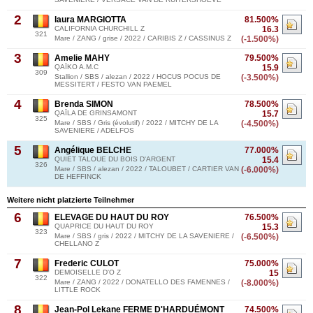
2
laura MARGIOTTA
81.500%
CALIFORNIA CHURCHILL Z
16.3
321
Mare / ZANG / grise / 2022 / CARIBIS Z / CASSINUS Z
(-1.500%)
3
Amelie MAHY
79.500%
QAÏKO A.M.C
15.9
309
Stallion / SBS / alezan / 2022 / HOCUS POCUS DE
(-3.500%)
MESSITERT / FESTO VAN PAEMEL
4
Brenda SIMON
78.500%
QAÏLA DE GRINSAMONT
15.7
325
Mare / SBS / Gris (évolutif) / 2022 / MITCHY DE LA
(-4.500%)
SAVENIERE / ADELFOS
5
Angélique BELCHE
77.000%
QUIET TALOUE DU BOIS D'ARGENT
15.4
326
Mare / SBS / alezan / 2022 / TALOUBET / CARTIER VAN
(-6.000%)
DE HEFFINCK
Weitere nicht platzierte Teilnehmer
6
ELEVAGE DU HAUT DU ROY
76.500%
QUAPRICE DU HAUT DU ROY
15.3
323
Mare / SBS / gris / 2022 / MITCHY DE LA SAVENIERE /
(-6.500%)
CHELLANO Z
7
Frederic CULOT
75.000%
DEMOISELLE D'O Z
15
322
Mare / ZANG / 2022 / DONATELLO DES FAMENNES /
(-8.000%)
LITTLE ROCK
8
Jean-Pol Lekane FERME D'HARDUÉMONT
74.500%