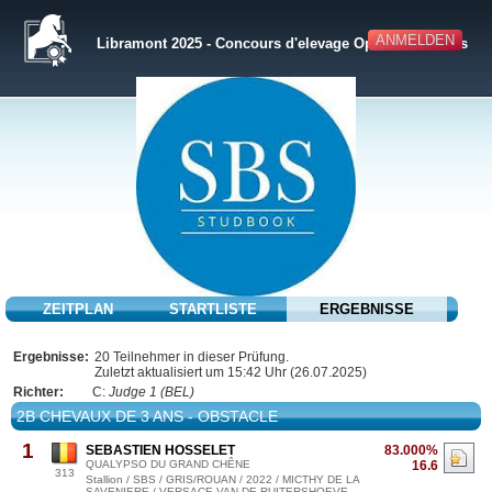
ANMELDEN
Libramont 2025 - Concours d'elevage Open-Studbooks
ZEITPLAN
STARTLISTE
ERGEBNISSE
Ergebnisse:
20 Teilnehmer in dieser Prüfung.
Zuletzt aktualisiert um 15:42 Uhr (26.07.2025)
Richter:
C:
Judge 1 (BEL)
2B CHEVAUX DE 3 ANS - OBSTACLE
1
SEBASTIEN HOSSELET
83.000%
QUALYPSO DU GRAND CHÊNE
16.6
313
Stallion / SBS / GRIS/ROUAN / 2022 / MICTHY DE LA
SAVENIERE / VERSACE VAN DE RUITERSHOEVE