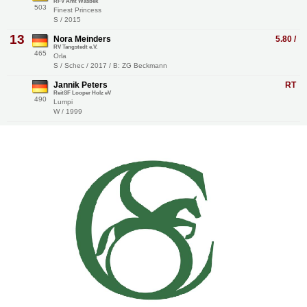
RFV Amt Wasbek
503
Finest Princess
S / 2015
13
Nora Meinders
5.80 /
RV Tangstedt e.V.
465
Orla
S / Schec / 2017 / B: ZG Beckmann
Jannik Peters
RT
ReitSF Looper Holz eV
490
Lumpi
W / 1999