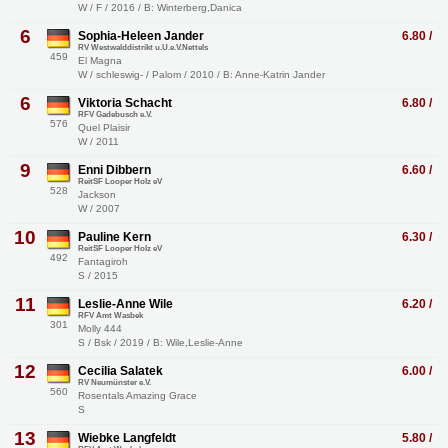
W / F / 2016 / B: Winterberg,Danica
6
Sophia-Heleen Jander
6.80 /
RV Westwalddistrikt u.U.e.V.Nettels
459
El Magna
W / schleswig- / Palom / 2010 / B: Anne-Katrin Jander
6
Viktoria Schacht
6.80 /
RFV Gadebusch e.V.
576
Quel Plaisir
W / 2011
9
Enni Dibbern
6.60 /
ReitSF Looper Holz eV
528
Jackson
W / 2007
10
Pauline Kern
6.30 /
ReitSF Looper Holz eV
492
Fantagiroh
S / 2015
11
Leslie-Anne Wile
6.20 /
RFV Amt Wasbek
301
Molly 444
S / Bsk / 2019 / B: Wile,Leslie-Anne
12
Cecilia Salatek
6.00 /
RV Neumünster e.V.
560
Rosentals Amazing Grace
S
13
Wiebke Langfeldt
5.80 /