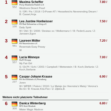
1
Maxima Scheffer
7.80 /
Pony-Akademie Hasloh e.V.
552
Weidners Desert Pearl
S / DR / Fis / 2018 / D-Power AT / Hesselteichs Neverending Dream /
B: Cassel,Anja
2
Lea Justine Honheisser
7.50 /
RV Bad Schwartau u.Umg.e.V.
100
Daily Spirit
W / Old / B / 2008 / Desirao xx / Wolkentanz I / B: Federl,Laura / Z:
Janssen,Egon
3
Laureen Möller
7.20 /
RV Neumünster e.V.
561
Rosentals Easy Peasy
W
4
Lucia Minnoye
7.00 /
RuFV Kropp
557
My Fair Girl
S / Dt.Pf / Schi / 2003 / Campbell / Wetterstein / B: Koch,Stefanie / Z:
Koch,Stefanie
5
Caspar-Johann Krause
6.90 /
RV Am Bilsbek e.V.,Pinneberg
237
Joren
W / WPBR / Palom / 2018 / Le Matsjo (ex Veenstra's Matsj / Verona's
Bo-Gi / B: Krause,Kira-Fee / Z: Zijlstra,B.
Weitere nicht platzierte Teilnehmer
6
Danica Winterberg
6.80 /
RFV Amt Wasbek
300
Mister Magic Madoxx