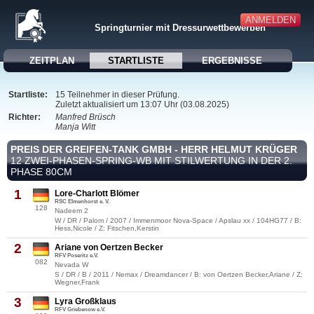
ANMELDEN
Springturnier mit Dressurwettbewerben
ZEITPLAN
STARTLISTE
ERGEBNISSE
Startliste:
15 Teilnehmer in dieser Prüfung.
Zuletzt aktualisiert um 13:07 Uhr (03.08.2025)
Richter:
Manfred Brüsch
Manja Witt
PREIS DER GREIFEN-TANK GMBH - HERR HELMUT KRÜGER
12 ZWEI-PHASEN-SPRING-WB MIT STILWERTUNG IN DER 2.
PHASE 80CM
1
Lore-Charlott Blömer
RSC Elmenhorst e. V.
128
Nadeem 2
W / DR / Palom / 2007 / Immenmoor Nova-Space / Apslau xx / 104HG77 / B:
Hess,Nicole / Z: Fitschen,Kerstin
2
Ariane von Oertzen Becker
RFV Poseritz e.V.
082
Nevada W
S / DR / B / 2011 / Nemax / Dreamdancer / B: von Oertzen Becker,Ariane / Z:
Wegner,Frank
3
Lyra Großklaus
RFV Griebenow e.V.