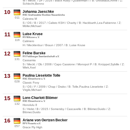
W / Meckl. / DF / 2016 / Black Ruby / Quaterman I / B: Großklaus,Anne / Z:
Schlecht,Benno
10
Johanna Jaeschke
RSC Greifswalder Bodden Neuenkirche
011
Calestra M
S / OS / B / 2017 / Calisto KSH / Charity / B: Hackbarth,Lea-Fabienne / Z:
Möller,Michael
11
Luise Kruse
RV Miltzow e. V.
116
Calimero
H / Mecklenbur / Braun / 2007 / B: Luise Kruse
12
Feline Barske
RV Feldberger Seenlandschaft e.V.
131
Cassamia
S / Meckl. / Db / 2008 / Capo Cassione / Monopol P / B: Knüppel,Sybille / Z:
Wiek,Axel
13
Paulina Lieselotte Tolle
RSC Elmenhorst e. V.
028
Classic Foxy
S / OS / F / 2009 / Chap / Drako / B: Tolle,Paulina Lieselotte / Z:
Virgils,Michael
15
Lore-Charlott Blömer
RSC Elmenhorst e. V.
132
Honolulu 8
S / Holst / B / 2015 / Somersby / Cascavelle / B: Blömer,Guido / Z:
Blömer,Guido
16
Ariane von Oertzen Becker
RFV Poseritz e.V.
057
Grace Fly High