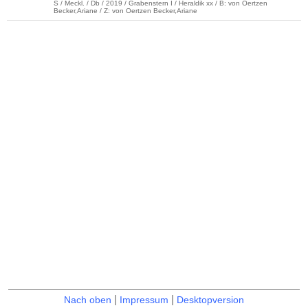
S / Meckl. / Db / 2019 / Grabenstern I / Heraldik xx / B: von Oertzen
Becker,Ariane / Z: von Oertzen Becker,Ariane
|
|
Nach oben
Impressum
Desktopversion