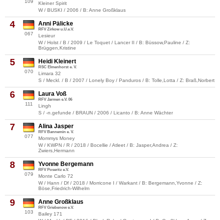
109
Kleiner Spirit
W / BUSKI / 2006 / B: Anne Großklaus
4
Anni Pälicke
RFV Zirkow u.U.e.V.
067
Lesieur
W / Holst / B / 2009 / Le Toquet / Lancer II / B: Büssow,Pauline / Z:
Brüggen,Kristine
5
Heidi Kleinert
RSC Elmenhorst e. V.
070
Limara 32
S / Meckl. / B / 2007 / Lonely Boy / Panduros / B: Tolle,Lotta / Z: Braß,Norbert
6
Laura Voß
RFV Jarmen e.V. 06
111
Lingh
S / -n.gefunde / BRAUN / 2006 / Licanto / B: Anne Wächter
7
Alina Jasper
RFV Bannemin e. V.
077
Mommys Money
W / KWPN / R / 2018 / Bocellie / Atleet / B: Jasper,Andrea / Z:
Zwiers,Hermann
8
Yvonne Bergemann
RFV Poseritz e.V.
079
Monte Carlo 72
W / Hann / Df / 2018 / Morricone I / Warkant / B: Bergemann,Yvonne / Z:
Böse,Friedrich-Wilhelm
9
Anne Großklaus
RFV Griebenow e.V.
103
Bailey 171