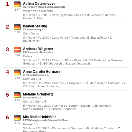
1
Achim Ostermeyer
RV Herzog Wittekind Oberbauerschaft
347
Veyron von Falkenhöh
H / Hann / B / 2018 / Verdi (Q-Verdi) / Lupicor / B: Ciesler,Dr. Bernd / Z:
Ciesler,Dr. Bernd
2
Isabell Stelling
TG Schaumburg e. V.
115
Cuba Verde
S / Hann / F / 2020 / Cabo Verde / Perigueux / B: Baust,Peter / Z:
Baust,Peter
3
Andreas Wegener
PSV Lembruch-Huntetal e.V.
116
Cullala
S / Hann / F / 2019 / Chacoon Blue / Ultimo / B: BG Grobosch u.Blaeser-
Grobosch, / Z: BG Grobosch u.Blaeser-Grobosch,
4
Anne Carolin Hormann
RFV Landesbergen e. V.
048
Cara Mia 184
S / Hann / Db / 2019 / Canoso / Stalypso / B: ZG Jörn u.Anne Hormann, / Z:
ZG Jörn u.Anne Hormann,
5
Melanie Grimberg
RFV Ströhen e.V.
104
Cornet's Crone G
H / Hann / Db / 2020 / Cornet de Semilly / Escudo I / B: Grimberg-
Korte,Christian / Z: Grimberg,Stephanie
6
Mia Mailin Holthöfer
RFV Brüninghorstedt-Schamerloh-Warm
125
Dalana EB
S / Hann / R / 2018 / Diacontinus / Goodman / B: Holthöfer,Christian / Z:
Bredemeier,Ernst