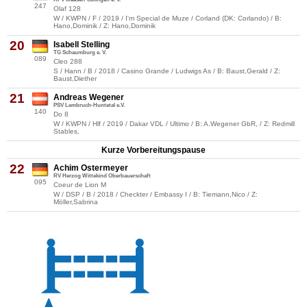
247
Olaf 128
W / KWPN / F / 2019 / I'm Special de Muze / Corland (DK: Corlando) / B:
Hano,Dominik / Z: Hano,Dominik
20
Isabell Stelling
TG Schaumburg e. V.
089
Cleo 288
S / Hann / B / 2018 / Casino Grande / Ludwigs As / B: Baust,Gerald / Z:
Baust,Diether
21
Andreas Wegener
PSV Lembruch-Huntetal e.V.
140
Do 8
W / KWPN / Hlf / 2019 / Dakar VDL / Ultimo / B: A.Wegener GbR, / Z: Redmill
Stables,
Kurze Vorbereitungspause
22
Achim Ostermeyer
RV Herzog Wittekind Oberbauerschaft
095
Coeur de Lion M
W / DSP / B / 2018 / Checkter / Embassy I / B: Tiemann,Nico / Z:
Möller,Sabrina