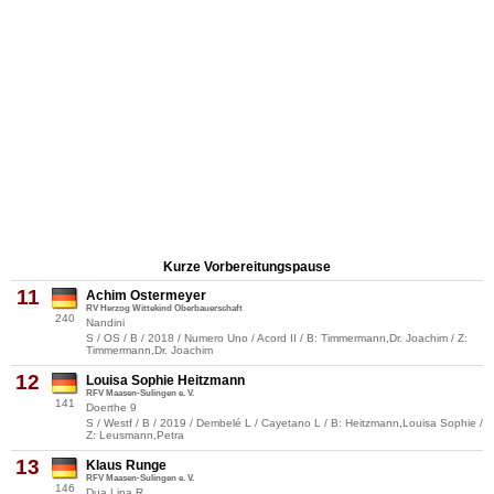
Kurze Vorbereitungspause
11
Achim Ostermeyer
RV Herzog Wittekind Oberbauerschaft
240
Nandini
S / OS / B / 2018 / Numero Uno / Acord II / B: Timmermann,Dr. Joachim / Z:
Timmermann,Dr. Joachim
12
Louisa Sophie Heitzmann
RFV Maasen-Sulingen e. V.
141
Doerthe 9
S / Westf / B / 2019 / Dembelé L / Cayetano L / B: Heitzmann,Louisa Sophie /
Z: Leusmann,Petra
13
Klaus Runge
RFV Maasen-Sulingen e. V.
146
Dua Lipa R