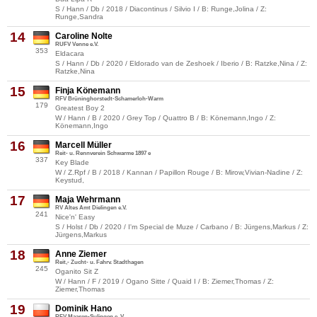
S / Hann / Db / 2018 / Diacontinus / Silvio I / B: Runge,Jolina / Z:
Runge,Sandra
14
Caroline Nolte
RUFV Venne e.V.
353
Eldacara
S / Hann / Db / 2020 / Eldorado van de Zeshoek / Iberio / B: Ratzke,Nina / Z:
Ratzke,Nina
15
Finja Könemann
RFV Brüninghorstedt-Schamerloh-Warm
179
Greatest Boy 2
W / Hann / B / 2020 / Grey Top / Quattro B / B: Könemann,Ingo / Z:
Könemann,Ingo
16
Marcell Müller
Reit- u. Rennverein Schwarme 1897 e
337
Key Blade
W / Z.Rpf / B / 2018 / Kannan / Papillon Rouge / B: Mirow,Vivian-Nadine / Z:
Keystud,
17
Maja Wehrmann
RV Altes Amt Dielingen e.V.
241
Nice'n' Easy
S / Holst / Db / 2020 / I'm Special de Muze / Carbano / B: Jürgens,Markus / Z:
Jürgens,Markus
18
Anne Ziemer
Reit,- Zucht- u. Fahrv. Stadthagen
245
Oganito Sit Z
W / Hann / F / 2019 / Ogano Sitte / Quaid I / B: Ziemer,Thomas / Z:
Ziemer,Thomas
19
Dominik Hano
RFV Maasen-Sulingen e. V.