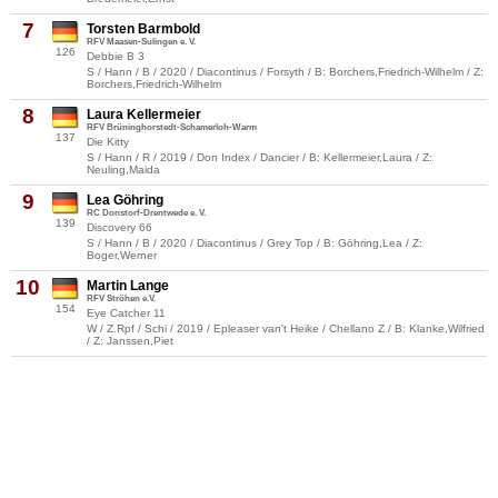
7
Torsten Barmbold
RFV Maasen-Sulingen e. V.
126
Debbie B 3
S / Hann / B / 2020 / Diacontinus / Forsyth / B: Borchers,Friedrich-Wilhelm / Z:
Borchers,Friedrich-Wilhelm
8
Laura Kellermeier
RFV Brüninghorstedt-Schamerloh-Warm
137
Die Kitty
S / Hann / R / 2019 / Don Index / Dancier / B: Kellermeier,Laura / Z:
Neuling,Maida
9
Lea Göhring
RC Donstorf-Drentwede e. V.
139
Discovery 66
S / Hann / B / 2020 / Diacontinus / Grey Top / B: Göhring,Lea / Z:
Boger,Werner
10
Martin Lange
RFV Ströhen e.V.
154
Eye Catcher 11
W / Z.Rpf / Schi / 2019 / Epleaser van't Heike / Chellano Z / B: Klanke,Wilfried
/ Z: Janssen,Piet