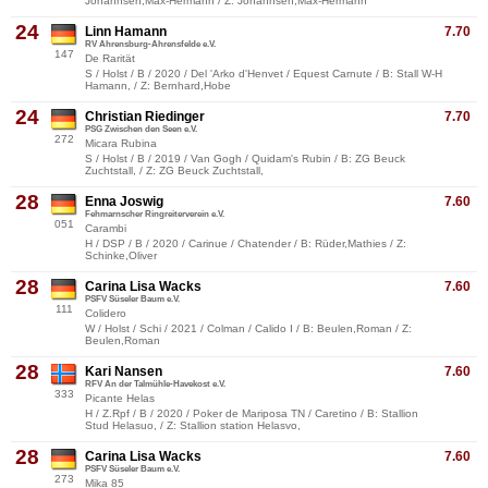
Johannsen,Max-Hermann / Z: Johannsen,Max-Hermann
24
Linn Hamann
7.70
RV Ahrensburg-Ahrensfelde e.V.
147
De Rarität
S / Holst / B / 2020 / Del 'Arko d'Henvet / Equest Carnute / B: Stall W-H
Hamann, / Z: Bernhard,Hobe
24
Christian Riedinger
7.70
PSG Zwischen den Seen e.V.
272
Micara Rubina
S / Holst / B / 2019 / Van Gogh / Quidam's Rubin / B: ZG Beuck
Zuchtstall, / Z: ZG Beuck Zuchtstall,
28
Enna Joswig
7.60
Fehmarnscher Ringreiterverein e.V.
051
Carambi
H / DSP / B / 2020 / Carinue / Chatender / B: Rüder,Mathies / Z:
Schinke,Oliver
28
Carina Lisa Wacks
7.60
PSFV Süseler Baum e.V.
111
Colidero
W / Holst / Schi / 2021 / Colman / Calido I / B: Beulen,Roman / Z:
Beulen,Roman
28
Kari Nansen
7.60
RFV An der Talmühle-Havekost e.V.
333
Picante Helas
H / Z.Rpf / B / 2020 / Poker de Mariposa TN / Caretino / B: Stallion
Stud Helasuo, / Z: Stallion station Helasvo,
28
Carina Lisa Wacks
7.60
PSFV Süseler Baum e.V.
273
Mika 85