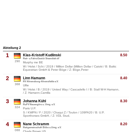
Abteilung 2
1
Klas-Kristoff Kudlinski
8.50
Reit- u.Fahrv.Gestüt Steendiek eV
290
Murphy me BE
W / Holst / Schi / 2019 / Million Dollar (Million Dollar / Catoki / B: Baltic
Equestrian GmbH & Peter Böge / Z: Böge,Peter
2
Linn Hamann
8.40
RV Ahrensburg-Ahrensfelde e.V.
368
Ulfie
W / Holst / B / 2019 / United Way / Cascadello I / B: Stall W-H Hamann,
/ Z: Hamann,Camilla
3
Johanna Kühl
8.30
RuFV Neuengörs u. Umg. e.V.
324
Paris U.P.
S / KWPN / F / 2020 / Chaqui Z / Toulon / 109FA20 / B: U.P.
Sporthorses GmbH, / Z: VDL Stud,
4
Nane Schramm
8.20
Reitgemeinschaft Böbs u.Umg. e.V.
088
Charly Brown US