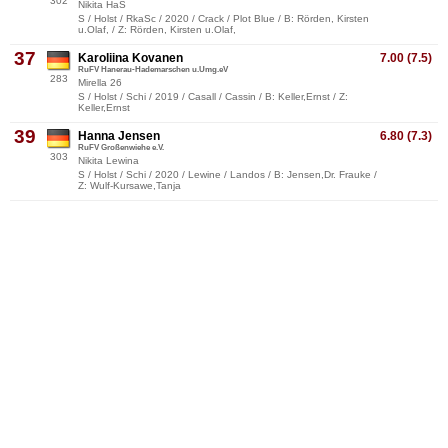
302
Nikita HaS
S / Holst / RkaSc / 2020 / Crack / Plot Blue / B: Rörden, Kirsten
u.Olaf, / Z: Rörden, Kirsten u.Olaf,
37
Karoliina Kovanen
7.00 (7.5)
RuFV Hanerau-Hademarschen u.Umg.eV
283
Mirella 26
S / Holst / Schi / 2019 / Casall / Cassin / B: Keller,Ernst / Z:
Keller,Ernst
39
Hanna Jensen
6.80 (7.3)
RuFV Großenwiehe e.V.
303
Nikita Lewina
S / Holst / Schi / 2020 / Lewine / Landos / B: Jensen,Dr. Frauke /
Z: Wulf-Kursawe,Tanja