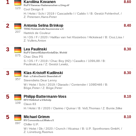
1
Karoliina Kovanen
8.60
RuFV Hanerau-Hademarschen u.Umg.eV
123
Cool Design 8
H / Holst / Schi / 2019 / Cascadello I / Calido I / B: Gestüt Fohlenhof, /
Z: Petersen,Hans-Peter
2
Antonia Selina Brinkop
8.40
TRSG Holstenhalle Neumünster e.V.
207
Hattrick de Couleur
H / OS / F / 2020 / Halifax van het Kluizebos / Hickstead / B: Cruz,Lisa /
Z: Vullers,Anton
3
Lea Paulinski
8.30
RuFV Gettorf/Eckernförde/Dän. Wohld
075
Chac Diva PS
S / OS / F / 2019 / Chac Boy (H2) / Casallco / 109IL88 / B:
Paulinski,Lea / Z: Gestüt Lewitz,
3
Klas-Kristoff Kudlinski
8.30
Reit- u.Fahrv.Gestüt Steendiek eV
357
Steendieks Dear Lenny
W / Holst / Schi / 2019 / Diarado / Contender / 109EH46 / B:
Böge,Peter / Z: Böge,Peter
5
Philipp Battermann-Voss
8.10
RFV Höllnhof e.V.Schülp
109
Claus 83
H / Holst / B / 2020 / Clarimo / Quinar / B: Voß,Thomas / Z: Bunte,Silke
5
Michael Grimm
8.10
RV Concordia a.d.Miele e.V.
097
Chiller U.P.
W / Holst / Db / 2020 / Crunch / Alcatraz / B: U.P. Sporthorses GmbH, /
Z: Lüneburg,Rasmus