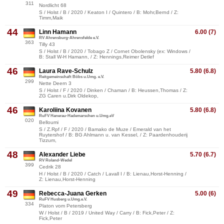
311
Nordlicht 68
S / Holst / B / 2020 / Keaton I / Quintero / B: Mohr,Bernd / Z:
Timm,Maik
44
Linn Hamann
6.00 (7)
RV Ahrensburg-Ahrensfelde e.V.
363
Tilly 43
S / Holst / B / 2020 / Tobago Z / Cornet Obolensky (ex: Windows /
B: Stall W-H Hamann, / Z: Hennings,Reimer Detlef
46
Laura Rave-Schulz
5.80 (6.8)
Reitgemeinschaft Böbs u.Umg. e.V.
299
Nette Deern 3
S / Holst / F / 2020 / Dinken / Chaman / B: Heussen,Thomas / Z:
ZG Caren u.Dirk Oldekop,
46
Karoliina Kovanen
5.80 (6.8)
RuFV Hanerau-Hademarschen u.Umg.eV
020
Belloumi
S / Z.Rpf / F / 2020 / Bamako de Muze / Emerald van het
Ruytershof / B: BG Ahlmann u. van Kessel, / Z: Paardenhouderij
Tizzum,
48
Alexander Liebe
5.70 (6.7)
RV Roland-Wedel
399
Cedrik 28
H / Holst / B / 2020 / Catch / Lavall I / B: Lienau,Horst-Henning /
Z: Lienau,Horst-Henning
49
Rebecca-Juana Gerken
5.00 (6)
RuFV Husberg u.Umg.e.V.
334
Platon vom Petersberg
W / Holst / B / 2019 / United Way / Carry / B: Fick,Peter / Z:
Fick,Peter