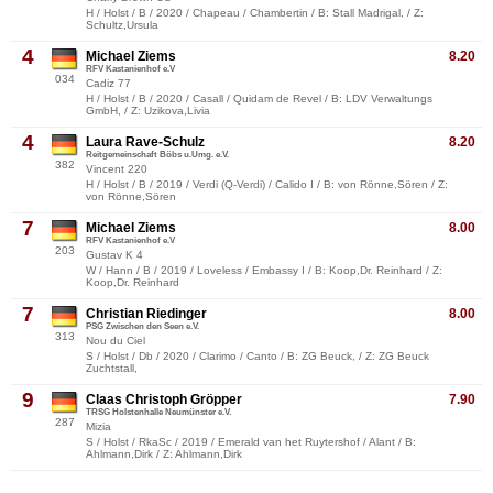
H / Holst / B / 2020 / Chapeau / Chambertin / B: Stall Madrigal, / Z:
Schultz,Ursula
4
Michael Ziems
8.20
RFV Kastanienhof e.V
034
Cadiz 77
H / Holst / B / 2020 / Casall / Quidam de Revel / B: LDV Verwaltungs
GmbH, / Z: Uzikova,Livia
4
Laura Rave-Schulz
8.20
Reitgemeinschaft Böbs u.Umg. e.V.
382
Vincent 220
H / Holst / B / 2019 / Verdi (Q-Verdi) / Calido I / B: von Rönne,Sören / Z:
von Rönne,Sören
7
Michael Ziems
8.00
RFV Kastanienhof e.V
203
Gustav K 4
W / Hann / B / 2019 / Loveless / Embassy I / B: Koop,Dr. Reinhard / Z:
Koop,Dr. Reinhard
7
Christian Riedinger
8.00
PSG Zwischen den Seen e.V.
313
Nou du Ciel
S / Holst / Db / 2020 / Clarimo / Canto / B: ZG Beuck, / Z: ZG Beuck
Zuchtstall,
9
Claas Christoph Gröpper
7.90
TRSG Holstenhalle Neumünster e.V.
287
Mizia
S / Holst / RkaSc / 2019 / Emerald van het Ruytershof / Alant / B:
Ahlmann,Dirk / Z: Ahlmann,Dirk