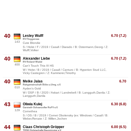
40
Lesley Wulff
6.70 (7.2)
RV Floggensee
143
Cute Blondie
S / Holst / F / 2019 / Casall / Diarado / B: Ostermann,Georg / Z:
Wulff,Volker
40
Alexander Liebe
6.70 (7.2)
RV Roland-Wedel
400
Can't Touch This III HS
W / Holst / B / 2019 / Casall / Canturo / B: Hyperion Stud LLC,
Vicky Castegren / Z: Kammerer,Timothy
40
Meike Jalas
6.70
Reitgemeinschaft Böbs u.Umg. e.V.
010
Ayden's Gold
W / DSP / B / 2020 / Askari / Landrebell / B: Langguth,Danila / Z:
Langguth,Danila
43
Oliwia Kulej
6.30 (6.8)
Garstedt-Ochsenzoller RuFV e.V.
129
Cornethea
S / OS / B / 2019 / Cornet Obolensky (ex: Windows / Casall / B:
Weber,Renate / Z: Willen,Jochen
44
Claas Christoph Gröpper
6.00 (6.5)
TRSG Holstenhalle Neumünster e.V.