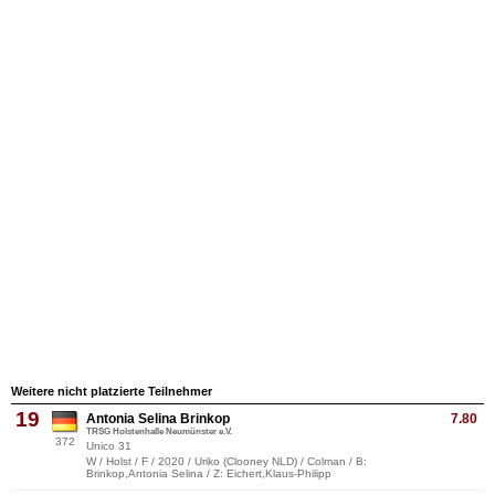
Weitere nicht platzierte Teilnehmer
19
Antonia Selina Brinkop
7.80
TRSG Holstenhalle Neumünster e.V.
372
Unico 31
W / Holst / F / 2020 / Uriko (Clooney NLD) / Colman / B:
Brinkop,Antonia Selina / Z: Eichert,Klaus-Philipp