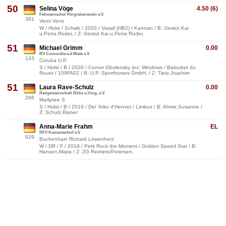
50
Selina Vöge
4.50 (6)
Fehmarnscher Ringreiterverein e.V.
381
Venti Venti
W / Holst / Schwb / 2020 / Vasall (HB2) / Kannan / B: Gestüt Kai
u.Petra Rüder, / Z: Gestüt Kai u.Petra Rüder,
51
Michael Grimm
0.00
RV Concordia a.d.Miele e.V.
133
Coruba U.P.
S / Holst / B / 2020 / Cornet Obolensky (ex: Windows / Baloubet du
Rouet / 109FA02 / B: U.P. Sporthorses GmbH, / Z: Tietz,Joachim
51
Laura Rave-Schulz
0.00
Reitgemeinschaft Böbs u.Umg. e.V.
266
Marlysee S
S / Holst / B / 2019 / Del 'Arko d'Henvet / Limbus / B: Ahme,Susanne /
Z: Schulz,Rainer
Anna-Marie Frahm
EL
RFV Kastanienhof e.V
029
Buchenhain Richard Löwenherz
W / DR / F / 2019 / Petit Rock the Moment / Golden Speed Star / B:
Hansen,Maira / Z: ZG Reimers/Petersen,