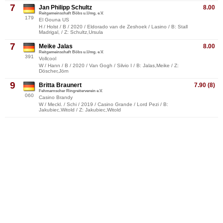
7
Jan Philipp Schultz
8.00
Reitgemeinschaft Böbs u.Umg. e.V.
179
El Gouna US
H / Holst / B / 2020 / Eldorado van de Zeshoek / Lasino / B: Stall
Madrigal, / Z: Schultz,Ursula
7
Meike Jalas
8.00
Reitgemeinschaft Böbs u.Umg. e.V.
391
Vollcool
W / Hann / B / 2020 / Van Gogh / Silvio I / B: Jalas,Meike / Z:
Döscher,Jörn
9
Britta Braunert
7.90 (8)
Fehmarnscher Ringreiterverein e.V.
060
Casino Brandy
W / Meckl. / Schi / 2019 / Casino Grande / Lord Pezi / B:
Jakubiec,Witold / Z: Jakubiec,Witold