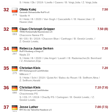
S / Holst / Db / 2019 / Livello / Casero / B: Voigt,Julia / Z: Voigt,Julia
32
Oliwia Kulej
7.50
Garstedt-Ochsenzoller RuFV e.V.
379
Varello H
H / Holst / B / 2020 / Van Gogh / Cascadello I / B: Haase,Uwe / Z:
Haase,Uwe
32
Claas Christoph Gröpper
7.50 (8)
TRSG Holstenhalle Neumünster e.V.
083
Chacoons Narew PS
W / OS / B / 2019 / Chacoon Blue / Carthago / B: Gestüt Lewitz, /
Z: Gestüt Lewitz,
34
Rebecca-Juana Gerken
7.30
RuFV Husberg u.Umg.e.V.
297
Nayla 23
S / Holst / B / 2020 / Like Angel / Lavall I / B: Rademacher,Dr. Bernhard
/ Z: Aholainen,Erja
35
Christian Kleis
7.20
RFV Eichengrund-Lentföhrden
275
Millicent 7
S / Holst / Schi / 2019 / Quiwi Air / Balou du Rouet / B: Sellhorn,Nina /
Z: Sellhorn,Harald
36
Christian Kleis
7.10 (7.6)
RFV Eichengrund-Lentföhrden
080
Chacinessia PS
S / OS / F / 2019 / Chacfly PS / Cartogran / B: Gestüt Lewitz, / Z:
Gestüt Lewitz,
37
Jesse Luther
7.00 (7.5)
RFV An der Talmühle-Havekost e.V.