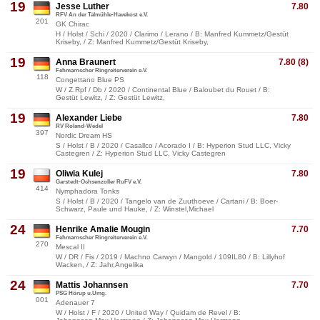
19
Jesse Luther
7.80
RFV An der Talmühle-Havekost e.V.
201
GK Chirac
H / Holst / Schi / 2020 / Clarimo / Lerano / B: Manfred Kummetz/Gestüt
Kriseby, / Z: Manfred Kummetz/Gestüt Kriseby,
19
Anna Braunert
7.80 (8)
Fehmarnscher Ringreiterverein e.V.
118
Congettano Blue PS
W / Z.Rpf / Db / 2020 / Continental Blue / Baloubet du Rouet / B:
Gestüt Lewitz, / Z: Gestüt Lewitz,
19
Alexander Liebe
7.80
RV Roland-Wedel
397
Nordic Dream HS
S / Holst / B / 2020 / Casallco / Acorado I / B: Hyperion Stud LLC, Vicky
Castegren / Z: Hyperion Stud LLC, Vicky Castegren
19
Oliwia Kulej
7.80
Garstedt-Ochsenzoller RuFV e.V.
414
Nymphadora Tonks
S / Holst / B / 2020 / Tangelo van de Zuuthoeve / Cartani / B: Boer-
Schwarz, Paule und Hauke, / Z: Winstel,Michael
24
Henrike Amalie Mougin
7.70
Fehmarnscher Ringreiterverein e.V.
270
Mescal II
W / DR / Fis / 2019 / Machno Carwyn / Mangold / 109IL80 / B: Lillyhof
Wacken, / Z: Jahr,Angelika
24
Mattis Johannsen
7.70
PSG Hörup u.Umg.
001
Adenauer 7
W / Holst / F / 2020 / United Way / Quidam de Revel / B: