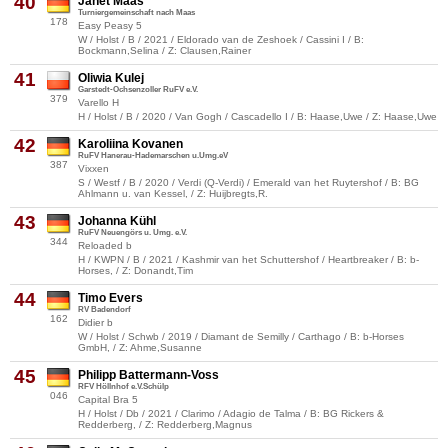
40
Janet Maas
Turniergemeinschaft nach Maas
178
Easy Peasy 5
W / Holst / B / 2021 / Eldorado van de Zeshoek / Cassini I / B:
Bockmann,Selina / Z: Clausen,Rainer
41
Oliwia Kulej
Garstedt-Ochsenzoller RuFV e.V.
379
Varello H
H / Holst / B / 2020 / Van Gogh / Cascadello I / B: Haase,Uwe / Z: Haase,Uwe
42
Karoliina Kovanen
RuFV Hanerau-Hademarschen u.Umg.eV
387
Vixxen
S / Westf / B / 2020 / Verdi (Q-Verdi) / Emerald van het Ruytershof / B: BG
Ahlmann u. van Kessel, / Z: Huijbregts,R.
43
Johanna Kühl
RuFV Neuengörs u. Umg. e.V.
344
Reloaded b
H / KWPN / B / 2021 / Kashmir van het Schuttershof / Heartbreaker / B: b-
Horses, / Z: Donandt,Tim
44
Timo Evers
RV Badendorf
162
Didier b
W / Holst / Schwb / 2019 / Diamant de Semilly / Carthago / B: b-Horses
GmbH, / Z: Ahme,Susanne
45
Philipp Battermann-Voss
RFV Höllnhof e.V.Schülp
046
Capital Bra 5
H / Holst / Db / 2021 / Clarimo / Adagio de Talma / B: BG Rickers &
Redderberg, / Z: Redderberg,Magnus