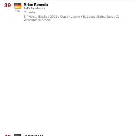
39
Brian Benedix
RuFV Rausdorf e.V.
137
Croselia
S / Holst / BkaSc / 2021 / Crack / Lasino / B: Lesner,Sahra-Jane / Z:
Wellenbrock,Arnold