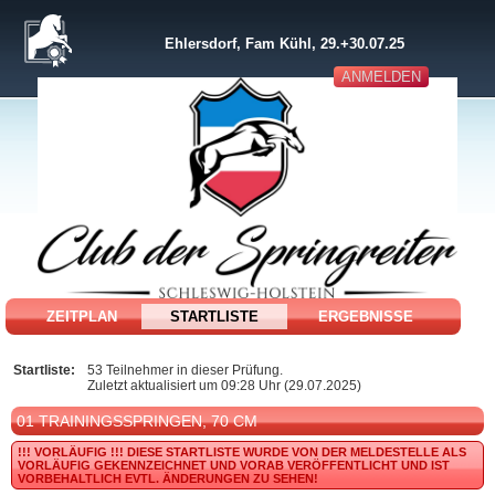
Ehlersdorf, Fam Kühl, 29.+30.07.25
ANMELDEN
ZEITPLAN
STARTLISTE
ERGEBNISSE
Startliste:
53 Teilnehmer in dieser Prüfung.
Zuletzt aktualisiert um 09:28 Uhr (29.07.2025)
01 TRAININGSSPRINGEN, 70 CM
!!! VORLÄUFIG !!!
DIESE STARTLISTE WURDE VON DER MELDESTELLE ALS
VORLÄUFIG GEKENNZEICHNET UND VORAB VERÖFFENTLICHT UND IST
VORBEHALTLICH EVTL. ÄNDERUNGEN ZU SEHEN!