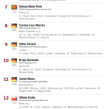
7
Simao Maio Reis
TRSG Holstenhalle Neumünster e.V.
132
Corny 21
S / Holst / Schi / 2021 / Cornetaro / Casall / B: Kühl,Johanna / Z:
Kühl,Johanna
8
Carina Lisa Wacks
PSFV Süseler Baum e.V.
026
Black Thunder xx 2
W / xx / Db / 2002 / Hondo Mondo xx / Solarstern xx / 103UV93 / B:
Wacks,Gudrun / Z: Storp,E.
9
Stina Struck
RG Emkendorf-Hexenkroog e.V.
244
Laviah
S / Holst / Schi / 2019 / Livello / Chepetto / B: Tietje,Ines / Z: Rohwer,Claus
10
Brian Benedix
RuFV Rausdorf e.V.
350
Siena 80
S / Hann / R / 2016 / Scuderia / Hochadel / B: Toro,Francisco / Z:
Shaker,Wally
11
Janet Maas
Turniergemeinschaft nach Maas
016
Bannig Bunt
W / DSP / BSche / 2021 / Bonanza (ex. Full Color v.d.Ne / Hirtentanz / B:
Wagner,Nils / Z: Wagner,Nils
12
Oliwia Kulej
Garstedt-Ochsenzoller RuFV e.V.
163
Dinki Toy
H / Holst / B / 2021 / Dinken / Stanfour / B: Weber,Renate / Z: Klein,Dr.