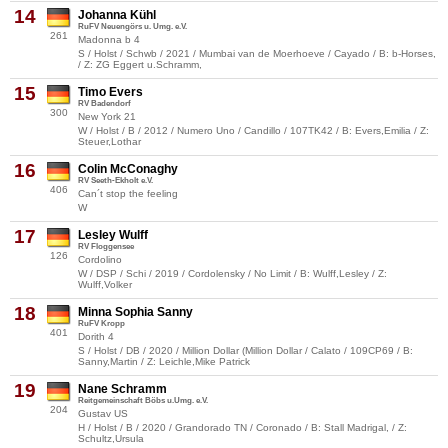
14
Johanna Kühl
RuFV Neuengörs u. Umg. e.V.
261
Madonna b 4
S / Holst / Schwb / 2021 / Mumbai van de Moerhoeve / Cayado / B: b-Horses,
/ Z: ZG Eggert u.Schramm,
15
Timo Evers
RV Badendorf
300
New York 21
W / Holst / B / 2012 / Numero Uno / Candillo / 107TK42 / B: Evers,Emilia / Z:
Steuer,Lothar
16
Colin McConaghy
RV Seeth-Ekholt e.V.
406
Can´t stop the feeling
W
17
Lesley Wulff
RV Floggensee
126
Cordolino
W / DSP / Schi / 2019 / Cordolensky / No Limit / B: Wulff,Lesley / Z:
Wulff,Volker
18
Minna Sophia Sanny
RuFV Kropp
401
Dorith 4
S / Holst / DB / 2020 / Million Dollar (Million Dollar / Calato / 109CP69 / B:
Sanny,Martin / Z: Leichle,Mike Patrick
19
Nane Schramm
Reitgemeinschaft Böbs u.Umg. e.V.
204
Gustav US
H / Holst / B / 2020 / Grandorado TN / Coronado / B: Stall Madrigal, / Z:
Schultz,Ursula