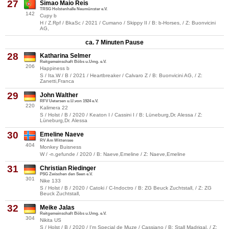
27
Simao Maio Reis
TRSG Holstenhalle Neumünster e.V.
142
Cupy b
H / Z.Rpf / BkaSc / 2021 / Cumano / Skippy II / B: b-Horses, / Z: Buonvicini
AG,
ca. 7 Minuten Pause
28
Katharina Selmer
Reitgemeinschaft Böbs u.Umg. e.V.
206
Happiness b
S / Ita.W / B / 2021 / Heartbreaker / Calvaro Z / B: Buonvicini AG, / Z:
Zanetti,Franca
29
John Walther
RFV Uetersen u.U.von 1924 e.V.
220
Kalimera 22
S / Holst / B / 2020 / Keaton I / Cassini I / B: Lüneburg,Dr. Alessa / Z:
Lüneburg,Dr. Alessa
30
Emeline Naeve
RV Am Wittensee
404
Monkey Buisness
W / -n.gefunde / 2020 / B: Naeve,Emeline / Z: Naeve,Emeline
31
Christian Riedinger
PSG Zwischen den Seen e.V.
301
Nike 133
S / Holst / B / 2020 / Catoki / C-Indoctro / B: ZG Beuck Zuchtstall, / Z: ZG
Beuck Zuchtstall,
32
Meike Jalas
Reitgemeinschaft Böbs u.Umg. e.V.
304
Nikita US
S / Holst / B / 2020 / I'm Special de Muze / Cassiano / B: Stall Madrigal, / Z: