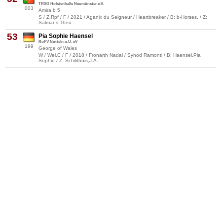
TRSG Holstenhalle Neumünster e.V.
003
Amira b 5
S / Z.Rpf / F / 2021 / Aganix du Seigneur / Heartbreaker / B: b-Horses, / Z:
Salmans,Theu
53
Pia Sophie Haensel
RuFV Nutteln u.U. eV
199
George of Wales
W / Wel.C / F / 2018 / Fronarth Nadal / Synod Ramonti / B: Haensel,Pia
Sophie / Z: Schilithuis,J.A.