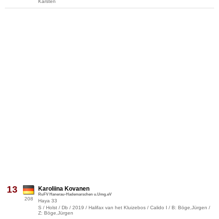
Karsten
13
Karoliina Kovanen
RuFV Hanerau-Hademarschen u.Umg.eV
208
Haya 33
S / Holst / Db / 2019 / Halifax van het Kluizebos / Calido I / B: Böge,Jürgen /
Z: Böge,Jürgen