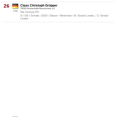
26
Claas Christoph Gröpper
TRSG Holstenhalle Neumünster e.V.
156
Dia Century PS
S / OS / Schwb / 2020 / Diaron / Nintender / B: Gestüt Lewitz, / Z: Gestüt
Lewitz,