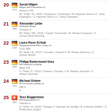
20
Sarah Hilgen
Allgem. RuFV Ahrenlohe e.V
213
Hulvok II HS
W / Z.Rpf / B / 2020 / Heartbeat / Contender / B: Hyperion Stud LLC, Vicky
Castegren / Z: Hyperion Stud LLC, Vicky Castegren
21
Alexander Liebe
RV Roland-Wedel
398
Corazón 8
W / Holst / DB / 2019 / Casall / Contender / B: Hintzen,Susanne / Z:
Lienau,Horst-Henning
22
Laura Rave-Schulz
Reitgemeinschaft Böbs u.Umg. e.V.
246
Leon 668
W / Holst / B / 2015 / Leovisto / Cassini II / B: Piorek,Johanna / Z:
Gahde,Hinrich
23
Philipp Battermann-Voss
RFV Höllnhof e.V.Schülp
305
Ninja 153
S / Holst / F / 2020 / Colman / Corrado I / B: Rathjen,Joachim / Z:
Ohlsen,Gerhard
24
Michael Grimm
RV Concordia a.d.Miele e.V.
415
Ella b
S
25
Tess Baggenstos
RFV Kastanienhof e.V
361
Tatanka b
S / Holst / B / 2020 / Tobago Z / Diamant de Semilly / B: b-Horses GmbH, / Z:
Pöhls,Hans Jürgen