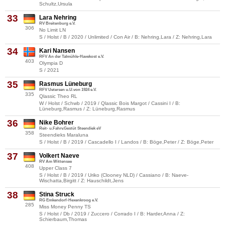
Schultz,Ursula
33
Lara Nehring
RV Breitenburg e.V.
306
No Limit LN
S / Holst / B / 2020 / Unlimited / Con Air / B: Nehring,Lara / Z: Nehring,Lara
34
Kari Nansen
RFV An der Talmühle-Havekost e.V.
403
Olympia D
S / 2021
35
Rasmus Lüneburg
RFV Uetersen u.U.von 1924 e.V.
335
Qlassic Theo RL
W / Holst / Schwb / 2019 / Qlassic Bois Margot / Cassini I / B:
Lüneburg,Rasmus / Z: Lüneburg,Rasmus
36
Nike Bohrer
Reit- u.Fahrv.Gestüt Steendiek eV
358
Steendieks Maraluna
S / Holst / B / 2019 / Cascadello I / Landos / B: Böge,Peter / Z: Böge,Peter
37
Volkert Naeve
RV Am Wittensee
408
Upper Class 7
S / Holst / B / 2019 / Uriko (Clooney NLD) / Cassiano / B: Naeve-
Wischatta,Birgitt / Z: Hauschildt,Jens
38
Stina Struck
RG Emkendorf-Hexenkroog e.V.
285
Miss Money Penny TS
S / Holst / Db / 2019 / Zuccero / Corrado I / B: Harder,Anna / Z:
Schierbaum,Thomas