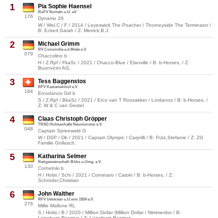
1
Pia Sophie Haensel
RuFV Nutteln u.U. eV
176
Dynamo 26
W / Wel.C / F / 2014 / Leyeswick The Poacher / Thorneyside The Terminator /
B: Eckert,Sarah / Z: Merrick,B.J.
2
Michael Grimm
RV Concordia a.d.Miele e.V.
079
Chaccolino b
H / Z.Rpf / FkaSc / 2021 / Chacco-Blue / Elanville / B: b-Horses, / Z:
Buonvicini AG,
3
Tess Baggenstos
RFV Kastanienhof e.V
184
Ercodanos Girl b
S / Z.Rpf / BkaSc / 2021 / Erco van T Roosakker / Lordanos / B: b-Horses, /
Z: W & C van Gestel,
4
Claas Christoph Gröpper
TRSG Holstenhalle Neumünster e.V.
048
Captain Spreewald G
W / DSP / Db / 2021 / Captain Olympic / Carprilli / B: Pütz,Stefanie / Z: ZG
Familie Gollasch,
5
Katharina Selmer
Reitgemeinschaft Böbs u.Umg. e.V.
130
Cornetoki b
H / Holst / Schi / 2021 / Cornetaro / Catoki / B: b-Horses, / Z:
Schröder,Christian
6
John Walther
RFV Uetersen u.U.von 1924 e.V.
276
Millie Mallone RL
S / Holst / B / 2020 / Million Dollar (Million Dollar / Nimmerdor / B:
Lüneburg,Rasmus / Z: Lüneburg,Rasmus