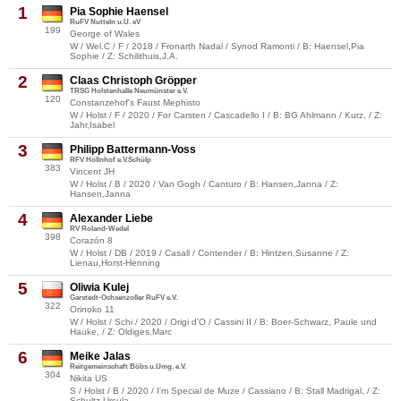
1
Pia Sophie Haensel
RuFV Nutteln u.U. eV
199
George of Wales
W / Wel.C / F / 2018 / Fronarth Nadal / Synod Ramonti / B: Haensel,Pia
Sophie / Z: Schilithuis,J.A.
2
Claas Christoph Gröpper
TRSG Holstenhalle Neumünster e.V.
120
Constanzehof's Faust Mephisto
W / Holst / F / 2020 / For Carsten / Cascadello I / B: BG Ahlmann / Kurz, / Z:
Jahr,Isabel
3
Philipp Battermann-Voss
RFV Höllnhof e.V.Schülp
383
Vincent JH
W / Holst / B / 2020 / Van Gogh / Canturo / B: Hansen,Janna / Z:
Hansen,Janna
4
Alexander Liebe
RV Roland-Wedel
398
Corazón 8
W / Holst / DB / 2019 / Casall / Contender / B: Hintzen,Susanne / Z:
Lienau,Horst-Henning
5
Oliwia Kulej
Garstedt-Ochsenzoller RuFV e.V.
322
Orinoko 11
W / Holst / Schi / 2020 / Origi d'O / Cassini II / B: Boer-Schwarz, Paule und
Hauke, / Z: Oldiges,Marc
6
Meike Jalas
Reitgemeinschaft Böbs u.Umg. e.V.
304
Nikita US
S / Holst / B / 2020 / I'm Special de Muze / Cassiano / B: Stall Madrigal, / Z:
Schultz,Ursula