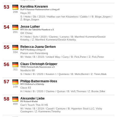
53
Karoliina Kovanen
RuFV Hanerau-Hademarschen u.Umg.eV
208
Haya 33
S / Holst / Db / 2019 / Halifax van het Kluizebos / Calido I / B: Böge,Jürgen /
Z: Böge,Jürgen
54
Jesse Luther
RFV An der Talmühle-Havekost e.V.
201
GK Chirac
H / Holst / Schi / 2020 / Clarimo / Lerano / B: Manfred Kummetz/Gestüt
Kriseby, / Z: Manfred Kummetz/Gestüt Kriseby,
55
Rebecca-Juana Gerken
RuFV Husberg u.Umg.e.V.
334
Platon vom Petersberg
W / Holst / B / 2019 / United Way / Carry / B: Fick,Peter / Z: Fick,Peter
56
Claas Christoph Gröpper
TRSG Holstenhalle Neumünster e.V.
311
Nordlicht 68
S / Holst / B / 2020 / Keaton I / Quintero / B: Mohr,Bernd / Z: Timm,Maik
57
Philipp Battermann-Voss
RFV Höllnhof e.V.Schülp
109
Claus 83
H / Holst / B / 2020 / Clarimo / Quinar / B: Voß,Thomas / Z: Bunte,Silke
58
Alexander Liebe
RV Roland-Wedel
400
Can't Touch This III HS
W / Holst / B / 2019 / Casall / Canturo / B: Hyperion Stud LLC, Vicky
Castegren / Z: Kammerer,Timothy