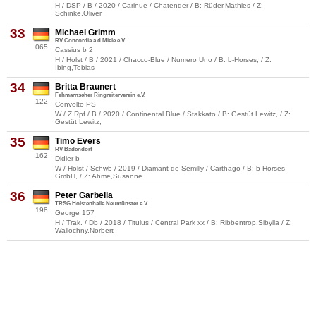
H / DSP / B / 2020 / Carinue / Chatender / B: Rüder,Mathies / Z:
Schinke,Oliver
33
Michael Grimm
RV Concordia a.d.Miele e.V.
065
Cassius b 2
H / Holst / B / 2021 / Chacco-Blue / Numero Uno / B: b-Horses, / Z:
Ibing,Tobias
34
Britta Braunert
Fehmarnscher Ringreiterverein e.V.
122
Convolto PS
W / Z.Rpf / B / 2020 / Continental Blue / Stakkato / B: Gestüt Lewitz, / Z:
Gestüt Lewitz,
35
Timo Evers
RV Badendorf
162
Didier b
W / Holst / Schwb / 2019 / Diamant de Semilly / Carthago / B: b-Horses
GmbH, / Z: Ahme,Susanne
36
Peter Garbella
TRSG Holstenhalle Neumünster e.V.
198
George 157
H / Trak. / Db / 2018 / Titulus / Central Park xx / B: Ribbentrop,Sibylla / Z:
Wallochny,Norbert