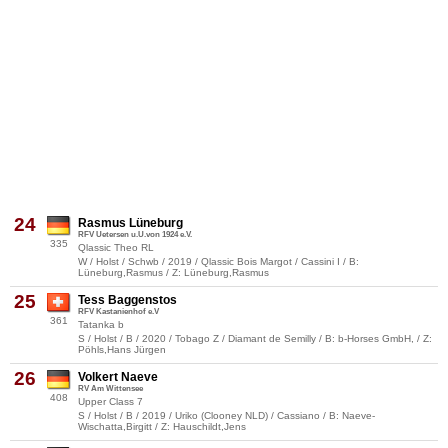
24
Rasmus Lüneburg
RFV Uetersen u.U.von 1924 e.V.
335
Qlassic Theo RL
W / Holst / Schwb / 2019 / Qlassic Bois Margot / Cassini I / B:
Lüneburg,Rasmus / Z: Lüneburg,Rasmus
25
Tess Baggenstos
RFV Kastanienhof e.V
361
Tatanka b
S / Holst / B / 2020 / Tobago Z / Diamant de Semilly / B: b-Horses GmbH, / Z:
Pöhls,Hans Jürgen
26
Volkert Naeve
RV Am Wittensee
408
Upper Class 7
S / Holst / B / 2019 / Uriko (Clooney NLD) / Cassiano / B: Naeve-
Wischatta,Birgitt / Z: Hauschildt,Jens