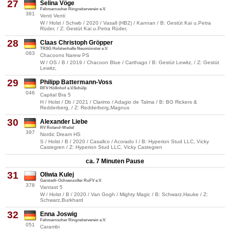
27
Selina Vöge
Fehmarnscher Ringreiterverein e.V.
381
Venti Venti
W / Holst / Schwb / 2020 / Vasall (HB2) / Kannan / B: Gestüt Kai u.Petra
Rüder, / Z: Gestüt Kai u.Petra Rüder,
28
Claas Christoph Gröpper
TRSG Holstenhalle Neumünster e.V.
083
Chacoons Narew PS
W / OS / B / 2019 / Chacoon Blue / Carthago / B: Gestüt Lewitz, / Z: Gestüt
Lewitz,
29
Philipp Battermann-Voss
RFV Höllnhof e.V.Schülp
046
Capital Bra 5
H / Holst / Db / 2021 / Clarimo / Adagio de Talma / B: BG Rickers &
Redderberg, / Z: Redderberg,Magnus
30
Alexander Liebe
RV Roland-Wedel
397
Nordic Dream HS
S / Holst / B / 2020 / Casallco / Acorado I / B: Hyperion Stud LLC, Vicky
Castegren / Z: Hyperion Stud LLC, Vicky Castegren
ca. 7 Minuten Pause
31
Oliwia Kulej
Garstedt-Ochsenzoller RuFV e.V.
378
Vantast 5
W / Holst / B / 2020 / Van Gogh / Mighty Magic / B: Schwarz,Hauke / Z:
Schwarz,Burkhard
32
Enna Joswig
Fehmarnscher Ringreiterverein e.V.
051
Carambi