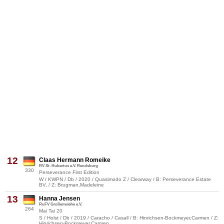
12
Claas Hermann Romeike
RV St. Hubertus e.V. Rendsburg
330
Perseverance First Edition
W / KWPN / Db / 2020 / Quasimodo Z / Clearway / B: Perseverance Estate
BV, / Z: Brugman,Madeleine
13
Hanna Jensen
RuFV Großenwiehe e.V.
264
Mai Tai 20
S / Holst / Db / 2019 / Caracho / Casall / B: Hinrichsen-Bockmeyer,Carmen / Z:
Hinrichsen-Bockmeyer,Carmen