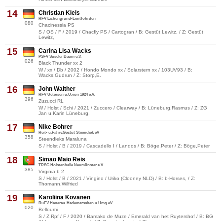
14
Christian Kleis
RFV Eichengrund-Lentföhrden
080
Chacinessia PS
S / OS / F / 2019 / Chacfly PS / Cartogran / B: Gestüt Lewitz, / Z: Gestüt
Lewitz,
15
Carina Lisa Wacks
PSFV Süseler Baum e.V.
026
Black Thunder xx 2
W / xx / Db / 2002 / Hondo Mondo xx / Solarstern xx / 103UV93 / B:
Wacks,Gudrun / Z: Storp,E.
16
John Walther
RFV Uetersen u.U.von 1924 e.V.
396
Zuzucci RL
W / Holst / Schi / 2021 / Zuccero / Clearway / B: Lüneburg,Rasmus / Z: ZG
Jan u.Karin Lüneburg,
17
Nike Bohrer
Reit- u.Fahrv.Gestüt Steendiek eV
358
Steendieks Maraluna
S / Holst / B / 2019 / Cascadello I / Landos / B: Böge,Peter / Z: Böge,Peter
18
Simao Maio Reis
TRSG Holstenhalle Neumünster e.V.
385
Virginia b 2
S / Holst / B / 2021 / Vingino / Uriko (Clooney NLD) / B: b-Horses, / Z:
Thomann,Wilfried
19
Karoliina Kovanen
RuFV Hanerau-Hademarschen u.Umg.eV
020
Belloumi
S / Z.Rpf / F / 2020 / Bamako de Muze / Emerald van het Ruytershof / B: BG