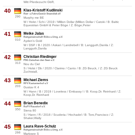
Witt Pferdezucht GbR,
40
Klas-Kristoff Kudlinski
Reit- u.Fahrv.Gestüt Steendiek eV
290
Murphy me BE
W / Holst / Schi / 2019 / Million Dollar (Million Dollar / Catoki / B: Baltic
Equestrian GmbH & Peter Böge / Z: Böge,Peter
41
Meike Jalas
Reitgemeinschaft Böbs u.Umg. e.V.
010
Ayden's Gold
W / DSP / B / 2020 / Askari / Landrebell / B: Langguth,Danila / Z:
Langguth,Danila
42
Christian Riedinger
PSG Zwischen den Seen e.V.
313
Nou du Ciel
S / Holst / Db / 2020 / Clarimo / Canto / B: ZG Beuck, / Z: ZG Beuck
Zuchtstall,
43
Michael Ziems
RFV Kastanienhof e.V
203
Gustav K 4
W / Hann / B / 2019 / Loveless / Embassy I / B: Koop,Dr. Reinhard / Z:
Koop,Dr. Reinhard
44
Brian Benedix
RuFV Rausdorf e.V.
350
Siena 80
S / Hann / R / 2016 / Scuderia / Hochadel / B: Toro,Francisco / Z:
Shaker,Wally
45
Laura Rave-Schulz
Reitgemeinschaft Böbs u.Umg. e.V.
266
Marlysee S