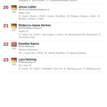
Ahlmann u. van Kessel, / Z: Paardenhouderij Tizzum,
20
Jesse Luther
RFV An der Talmühle-Havekost e.V.
302
Nikita HaS
S / Holst / RkaSc / 2020 / Crack / Plot Blue / B: Rörden, Kirsten u.Olaf, / Z:
Rörden, Kirsten u.Olaf,
21
Rebecca-Juana Gerken
RuFV Husberg u.Umg.e.V.
297
Nayla 23
S / Holst / B / 2020 / Like Angel / Lavall I / B: Rademacher,Dr. Bernhard / Z:
Aholainen,Erja
22
Emeline Naeve
RV Am Wittensee
404
Monkey Buisness
W / -n.gefunde / 2020 / B: Naeve,Emeline / Z: Naeve,Emeline
23
Lara Nehring
RV Breitenburg e.V.
306
No Limit LN
S / Holst / B / 2020 / Unlimited / Con Air / B: Nehring,Lara / Z: Nehring,Lara