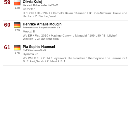
59
Oliwia Kulej
Garstedt-Ochsenzoller RuFV e.V.
128
Cornetan
H / Holst / Db / 2021 / Cornet's Balou / Kannan / B: Boer-Schwarz, Paule und
Hauke, / Z: Fischer,Josef
60
Henrike Amalie Mougin
Fehmarnscher Ringreiterverein e.V.
270
Mescal II
W / DR / Fis / 2019 / Machno Carwyn / Mangold / 109IL80 / B: Lillyhof
Wacken, / Z: Jahr,Angelika
61
Pia Sophie Haensel
RuFV Nutteln u.U. eV
176
Dynamo 26
W / Wel.C / F / 2014 / Leyeswick The Poacher / Thorneyside The Terminator /
B: Eckert,Sarah / Z: Merrick,B.J.