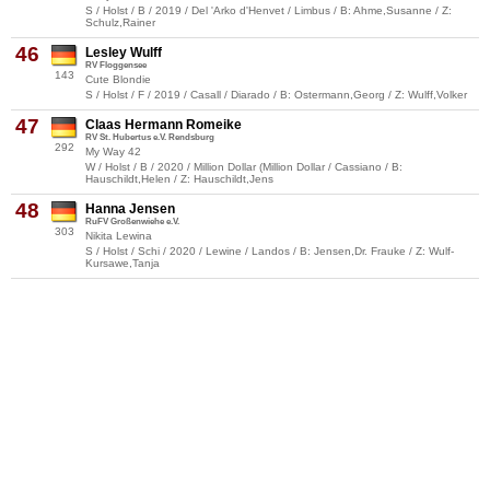
S / Holst / B / 2019 / Del 'Arko d'Henvet / Limbus / B: Ahme,Susanne / Z:
Schulz,Rainer
46
Lesley Wulff
RV Floggensee
143
Cute Blondie
S / Holst / F / 2019 / Casall / Diarado / B: Ostermann,Georg / Z: Wulff,Volker
47
Claas Hermann Romeike
RV St. Hubertus e.V. Rendsburg
292
My Way 42
W / Holst / B / 2020 / Million Dollar (Million Dollar / Cassiano / B:
Hauschildt,Helen / Z: Hauschildt,Jens
48
Hanna Jensen
RuFV Großenwiehe e.V.
303
Nikita Lewina
S / Holst / Schi / 2020 / Lewine / Landos / B: Jensen,Dr. Frauke / Z: Wulf-
Kursawe,Tanja