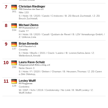
7
Christian Riedinger
PSG Zwischen den Seen e.V.
301
Nike 133
S / Holst / B / 2020 / Catoki / C-Indoctro / B: ZG Beuck Zuchtstall, / Z: ZG
Beuck Zuchtstall,
8
Michael Ziems
RFV Kastanienhof e.V
034
Cadiz 77
H / Holst / B / 2020 / Casall / Quidam de Revel / B: LDV Verwaltungs GmbH, /
Z: Uzikova,Livia
9
Brian Benedix
RuFV Rausdorf e.V.
137
Croselia
S / Holst / BkaSc / 2021 / Crack / Lasino / B: Lesner,Sahra-Jane / Z:
Wellenbrock,Arnold
10
Laura Rave-Schulz
Reitgemeinschaft Böbs u.Umg. e.V.
299
Nette Deern 3
S / Holst / F / 2020 / Dinken / Chaman / B: Heussen,Thomas / Z: ZG Caren
u.Dirk Oldekop,
11
Lesley Wulff
RV Floggensee
126
Cordolino
W / DSP / Schi / 2019 / Cordolensky / No Limit / B: Wulff,Lesley / Z:
Wulff,Volker