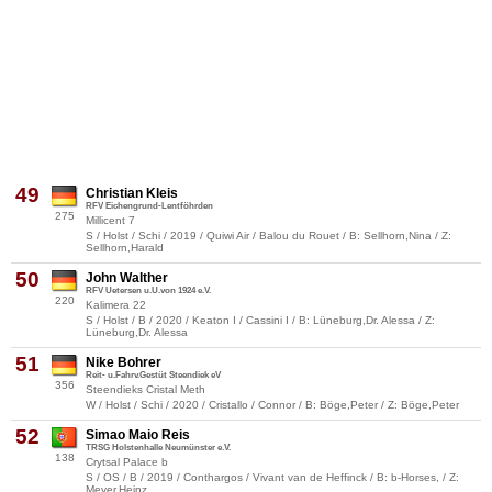
49
Christian Kleis
RFV Eichengrund-Lentföhrden
275
Millicent 7
S / Holst / Schi / 2019 / Quiwi Air / Balou du Rouet / B: Sellhorn,Nina / Z:
Sellhorn,Harald
50
John Walther
RFV Uetersen u.U.von 1924 e.V.
220
Kalimera 22
S / Holst / B / 2020 / Keaton I / Cassini I / B: Lüneburg,Dr. Alessa / Z:
Lüneburg,Dr. Alessa
51
Nike Bohrer
Reit- u.Fahrv.Gestüt Steendiek eV
356
Steendieks Cristal Meth
W / Holst / Schi / 2020 / Cristallo / Connor / B: Böge,Peter / Z: Böge,Peter
52
Simao Maio Reis
TRSG Holstenhalle Neumünster e.V.
138
Crytsal Palace b
S / OS / B / 2019 / Conthargos / Vivant van de Heffinck / B: b-Horses, / Z:
Meyer,Heinz