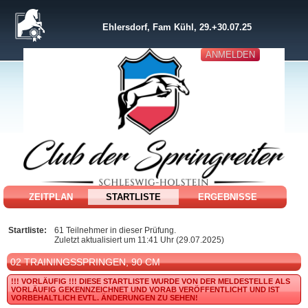
Ehlersdorf, Fam Kühl, 29.+30.07.25
ANMELDEN
ZEITPLAN
STARTLISTE
ERGEBNISSE
Startliste:
61 Teilnehmer in dieser Prüfung.
Zuletzt aktualisiert um 11:41 Uhr (29.07.2025)
02 TRAININGSSPRINGEN, 90 CM
!!! VORLÄUFIG !!!
DIESE STARTLISTE WURDE VON DER MELDESTELLE ALS
VORLÄUFIG GEKENNZEICHNET UND VORAB VERÖFFENTLICHT UND IST
VORBEHALTLICH EVTL. ÄNDERUNGEN ZU SEHEN!