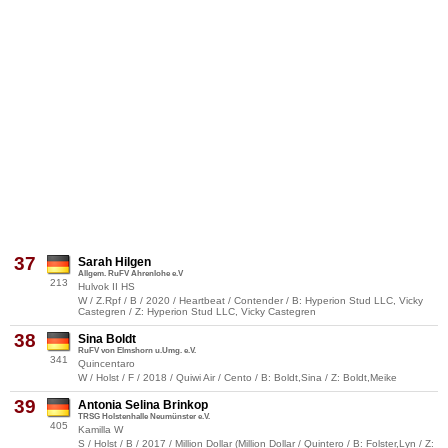
37
Sarah Hilgen
Allgem. RuFV Ahrenlohe e.V
213
Hulvok II HS
W / Z.Rpf / B / 2020 / Heartbeat / Contender / B: Hyperion Stud LLC, Vicky
Castegren / Z: Hyperion Stud LLC, Vicky Castegren
38
Sina Boldt
RuFV von Elmshorn u.Umg. e.V.
341
Quincentaro
W / Holst / F / 2018 / Quiwi Air / Cento / B: Boldt,Sina / Z: Boldt,Meike
39
Antonia Selina Brinkop
TRSG Holstenhalle Neumünster e.V.
405
Kamilla W
S / Holst / B / 2017 / Million Dollar (Million Dollar / Quintero / B: Folster,Lyn / Z: