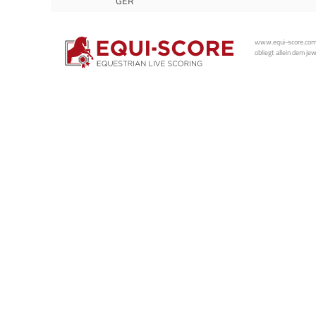
GER
www.equi-score.com i
obliegt allein dem je