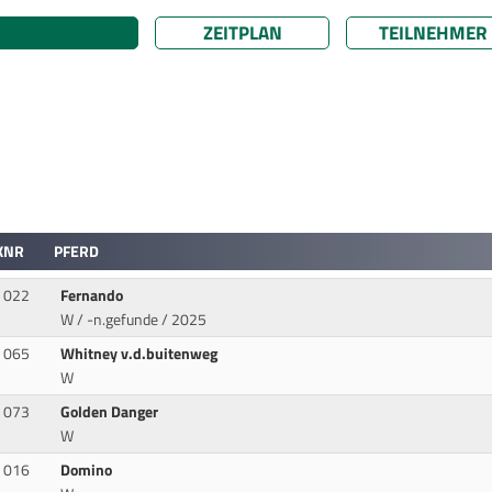
ZEITPLAN
TEILNEHMER
KNR
PFERD
022
Fernando
W / -n.gefunde / 2025
065
Whitney v.d.buitenweg
W
073
Golden Danger
W
016
Domino