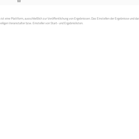
W
st eine Plattform, ausschließlich zur Veröffentlichung von Ergebnissen. Das Einstellen der Ergebnisse und da
weiligen Veranstalter bzw. Einsteller von Start- und Ergebnislisten.