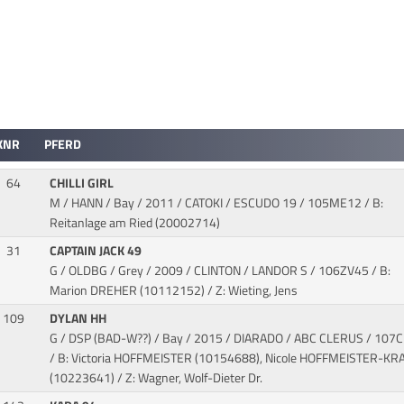
KNR
PFERD
64
CHILLI GIRL
M / HANN / Bay / 2011 / CATOKI / ESCUDO 19
/ 105ME12 / B:
Reitanlage am Ried (20002714)
31
CAPTAIN JACK 49
G / OLDBG / Grey / 2009 / CLINTON / LANDOR S
/ 106ZV45 / B:
Marion DREHER (10112152) / Z: Wieting, Jens
109
DYLAN HH
G / DSP (BAD-W??) / Bay / 2015 / DIARADO / ABC CLERUS
/ 107
/ B: Victoria HOFFMEISTER (10154688), Nicole HOFFMEISTER-KR
(10223641) / Z: Wagner, Wolf-Dieter Dr.