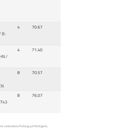
4
70.67
 B:
4
71.40
*HN
/
8
70.57
EN
8
76.07
IT43
mit verbundene Prüfung auf Richtigkeit,