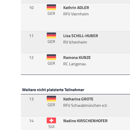
10
Kathrin ADLER
GER
RFV Viernheim
11
Lisa SCHILL-HUBER
GER
RV Ichenheim
12
Ramona KUNZE
GER
RC Langenau
Weitere nicht platzierte Teilnehmer
13
Katharina GROTE
GER
RFV Schwabmünchen e.V.
14
Nadine KIRSCHENHOFER
SUI