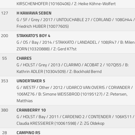
KIRSCHENHOFER (10160406) / Z: Heike Köhne-Wolfert
127
H KAWAWA SEBEN
G / SF / Grey / 2017 / UNTOUCHABLE 27 / CORLAND
/ 108GH44 /
Friedrich HUBER (10077605)
200
STAKKATO'S BOY 4
G / OS / Bay / 2014 / STAKKATO / LANDADEL
/ 108JR47 / B: Milen
ZORN (10320888) / Z: Gerd K??st
55
CHARES
G / HOLST / Grey / 2013 / CLARIMO / ACOBAT 2
/ 107QI55 / B:
Kathrin ADLER (10304509) / Z: Bockhold Bernd
353
UNDERTAKER 5
G / WESTF / Other / 2012 / UDARCO VAN OVERIS / CORIANDER
/
106MZ76 / B: Simone WEISSBROD (10195127) / Z: Petersen,
Matthias
380
CRANBERRY 10
G / HOLST / Bay / 2011 / CARDENIO 2 / CONTENDER
/ 106KS11 / 
Claudia KRESSIERER (10061598) / Z: ZG Oldekop
28
CAMPINO RS