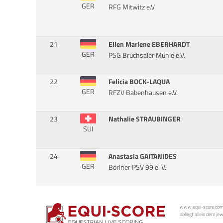
GER
RFG Mitwitz e.V.
21
Ellen Marlene EBERHARDT
GER
PSG Bruchsaler Mühle e.V.
22
Felicia BOCK-LAQUA
GER
RFZV Babenhausen e.V.
23
Nathalie STRAUBINGER
SUI
24
Anastasia GAITANIDES
GER
Börlner PSV 99 e. V.
www.equi-score.com i
obliegt allein dem je