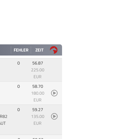
FEHLER
ZEIT
0
56.87
225.00
EUR
0
58.70
180.00
EUR
0
59.27
CR82
135.00
AUT
EUR