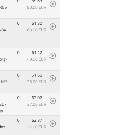
0
59.63
SR55
90.00 EUR
0
61.30
N34
63.00 EUR
0
61.42
org-
49.50 EUR
0
61.68
 H??
36.00 EUR
0
62.02
VEL
/
27.00 EUR
es
0
62.37
inz
27.00 EUR