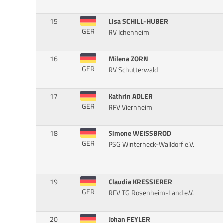
15
Lisa SCHILL-HUBER
GER
RV Ichenheim
16
Milena ZORN
GER
RV Schutterwald
17
Kathrin ADLER
GER
RFV Viernheim
18
Simone WEISSBROD
GER
PSG Winterheck-Walldorf e.V.
19
Claudia KRESSIERER
GER
RFV TG Rosenheim-Land e.V.
20
Johan FEYLER