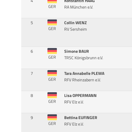
4
Konstantin HAAG
GER
RA München e.V.
5
Collin WENZ
GER
RV Sersheim
6
Simone BAUR
GER
TRSC Königsbrunn e.V.
7
Tara Annabelle PLEWA
GER
RFV Rheinzabern e.V.
8
Lisa OPPERMANN
GER
RFV Elz e.V.
9
Bettina EUFINGER
GER
RFV Elz e.V.