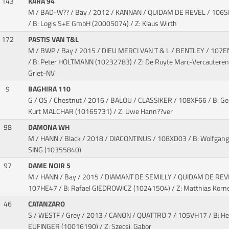
143
KARA 94
M / BAD-W?? / Bay / 2012 / KANNAN / QUIDAM DE REVEL
/ 106
/ B: Logis S+E GmbH (20005074) / Z: Klaus Wirth
172
PASTIS VAN T&L
M / BWP / Bay / 2015 / DIEU MERCI VAN T & L / BENTLEY
/ 107E
/ B: Peter HOLTMANN (10232783) / Z: De Ruyte Marc-Vercauteren
Griet-NV
9
BAGHIRA 110
G / OS / Chestnut / 2016 / BALOU / CLASSIKER
/ 108XF66 / B: Ge
Kurt MALCHAR (10165731) / Z: Uwe Hann??ver
98
DAMONA WH
M / HANN / Black / 2018 / DIACONTINUS
/ 108XD03 / B: Wolfgang
SING (10355840)
97
DAME NOIR 5
M / HANN / Bay / 2015 / DIAMANT DE SEMILLY / QUIDAM DE RE
107HE47 / B: Rafael GIEDROWICZ (10241504) / Z: Matthias Korn
46
CATANZARO
S / WESTF / Grey / 2013 / CANON / QUATTRO 7
/ 105VH17 / B: He
EUFINGER (10016190) / Z: Szecsi, Gabor