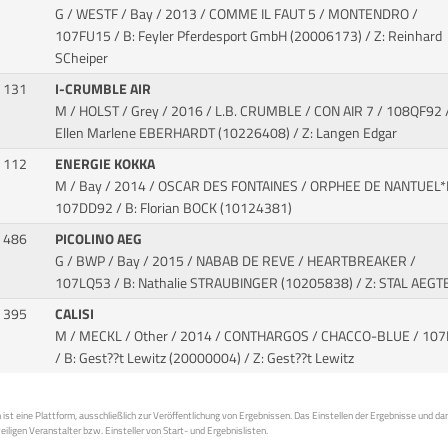
G / WESTF / Bay / 2013 / COMME IL FAUT 5 / MONTENDRO
/
107FU15 / B: Feyler Pferdesport GmbH (20006173) / Z: Reinhard
SCheiper
131
I-CRUMBLE AIR
M / HOLST / Grey / 2016 / L.B. CRUMBLE / CON AIR 7
/ 108QF92 /
Ellen Marlene EBERHARDT (10226408) / Z: Langen Edgar
112
ENERGIE KOKKA
M / Bay / 2014 / OSCAR DES FONTAINES / ORPHEE DE NANTUEL
107DD92 / B: Florian BOCK (10124381)
486
PICOLINO AEG
G / BWP / Bay / 2015 / NABAB DE REVE / HEARTBREAKER
/
107LQ53 / B: Nathalie STRAUBINGER (10205838) / Z: STAL AEGT
395
CALISI
M / MECKL / Other / 2014 / CONTHARGOS / CHACCO-BLUE
/ 107
/ B: Gest??t Lewitz (20000004) / Z: Gest??t Lewitz
st eine Plattform, ausschließlich zur Veröffentlichung von Ergebnissen. Das Einstellen der Ergebnisse und da
weiligen Veranstalter bzw. Einsteller von Start- und Ergebnislisten.