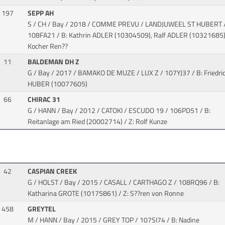
197
SEPP AH
S / CH / Bay / 2018 / COMME PREVU / LANDJUWEEL ST HUBERT
108FA21 / B: Kathrin ADLER (10304509), Ralf ADLER (10321685) 
Kocher Ren??
11
BALDEMAN DH Z
G / Bay / 2017 / BAMAKO DE MUZE / LUX Z
/ 107YJ37 / B: Friedri
HUBER (10077605)
66
CHIRAC 31
G / HANN / Bay / 2012 / CATOKI / ESCUDO 19
/ 106PD51 / B:
Reitanlage am Ried (20002714) / Z: Rolf Kunze
42
CASPIAN CREEK
G / HOLST / Bay / 2015 / CASALL / CARTHAGO Z
/ 108RQ96 / B:
Katharina GROTE (10175861) / Z: S??ren von Ronne
458
GREYTEL
M / HANN / Bay / 2015 / GREY TOP
/ 107SI74 / B: Nadine