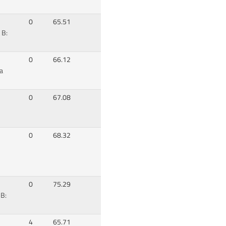
0
65.51
 B:
0
66.12
a
0
67.08
0
68.32
0
75.29
B:
4
65.71