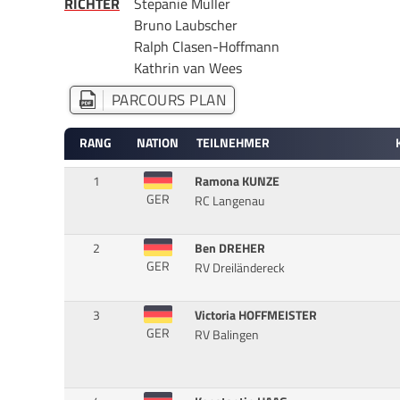
RICHTER
Stepanie Müller
Bruno Laubscher
Ralph Clasen-Hoffmann
Kathrin van Wees
PARCOURS PLAN
RANG
NATION
TEILNEHMER
1
Ramona KUNZE
GER
RC Langenau
2
Ben DREHER
GER
RV Dreiländereck
3
Victoria HOFFMEISTER
GER
RV Balingen