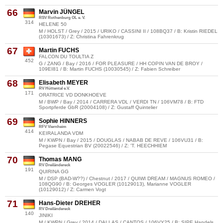
66
Marvin JÜNGEL
RSV Rothenburg OL e. V.
314
HELENE 50
M / HOLST / Grey / 2015 / URIKO / CASSINI II / 108BQ37 / B: Kristin RIEDEL
(10301673) / Z: Christina Fahrenkrug
67
Martin FUCHS
FALCON DU TOULTIA Z
452
G / ZANG / Bay / 2016 / FOR PLEASURE / HH COPIN VAN DE BROY /
109EI81 / B: Martin FUCHS (10030545) / Z: Fabien Schreiber
68
Elisabeth MEYER
RV Hüttental e.V.
171
ORATRICE VD DONKHOEVE
M / BWP / Bay / 2014 / CARRERA VDL / VERDI TN / 106VM78 / B: FTD
Sportpferde GbR (20004108) / Z: Gustaff Quintelier
69
Sophie HINNERS
RFV Viernheim
414
KEIRALANDA VDM
M / KWPN / Bay / 2015 / DOUGLAS / NABAB DE REVE / 106VU31 / B:
Pegase Equestrian BV (20022546) / Z: 'T. HEECHHIEM
70
Thomas MANG
RV Dreiländereck
191
QUIRINA GG
M / DSP (BAD-W??) / Chestnut / 2017 / QUIWI DREAM / MAGNUS ROMEO /
108QG90 / B: Georges VOGLER (10129013), Marianne VOGLER
(10129012) / Z: Carmen Vogt
71
Hans-Dieter DREHER
RV Dreiländereck
140
JINIKI
M / KWPN / Grey / 2014 / DALLAS / CANTOS / 106VY25 / B: SIPE Handels