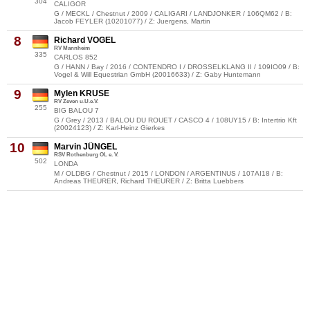
304
CALIGOR
G / MECKL / Chestnut / 2009 / CALIGARI / LANDJONKER / 106QM62 / B:
Jacob FEYLER (10201077) / Z: Juergens, Martin
8
Richard VOGEL
RV Mannheim
335
CARLOS 852
G / HANN / Bay / 2016 / CONTENDRO I / DROSSELKLANG II / 109IO09 / B:
Vogel & Will Equestrian GmbH (20016633) / Z: Gaby Huntemann
9
Mylen KRUSE
RV Zeven u.U.e.V.
255
BIG BALOU 7
G / Grey / 2013 / BALOU DU ROUET / CASCO 4 / 108UY15 / B: Intertrio Kft
(20024123) / Z: Karl-Heinz Gierkes
10
Marvin JÜNGEL
RSV Rothenburg OL e. V.
502
LONDA
M / OLDBG / Chestnut / 2015 / LONDON / ARGENTINUS / 107AI18 / B:
Andreas THEURER, Richard THEURER / Z: Britta Luebbers