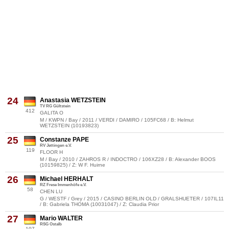
24
Anastasia WETZSTEIN
TV RG Gültstein
412
GALITA O
M / KWPN / Bay / 2011 / VERDI / DAMIRO / 105FC68 / B: Helmut
WETZSTEIN (10193823)
25
Constanze PAPE
RV Jettingen e.V.
119
FLOOR H
M / Bay / 2010 / ZAHROS R / INDOCTRO / 106XZ28 / B: Alexander BOOS
(10159825) / Z: W F. Huirne
26
Michael HERHALT
RZ Frese Immenhöfe e.V.
58
CHEN LU
G / WESTF / Grey / 2015 / CASINO BERLIN OLD / GRALSHUETER / 107IL11
/ B: Gabriela THOMA (10031047) / Z: Claudia Prior
27
Mario WALTER
RSG Ostalb
107