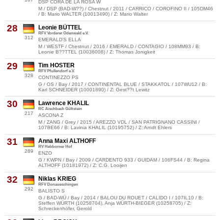
DSP CORA DE LA ROSA W
M / DSP (BAD-W??) / Chestnut / 2011 / CARRICO / COROFINO II / 105DM46
/ B: Mario WALTER (10013490) / Z: Mario Walter
28
Leonie BÜTTEL
RFV Vorderer Odenwald e.V.
312
EMERALD'S ELLA
M / WESTF / Chestnut / 2016 / EMERALD / CONTAGIO / 108MM93 / B:
Leonie B??TTEL (10036008) / Z: Thomas Jonigkeit
29
Tim HOSTER
RFV Pfullendorf e.V.
328
CONTINEZZO PS
G / OS / Bay / 2017 / CONTINENTAL BLUE / STAKKATOL / 107WU12 / B:
Karl SCHNEIDER (10001890) / Z: Gest??t Lewitz
30
Lawrence KHALIL
RC Aischbach Gültstein
217
ASCONA Z
M / ZANG / Grey / 2015 / AREZZO VDL / SAN PATRIGNANO CASSINI /
107BE66 / B: Lavinia KHALIL (10195752) / Z: Arndt Ehlers
31
Anna Maxi ALTHOFF
RV Hebborner Hof
289
ENZO
G / KWPN / Bay / 2009 / CARDENTO 933 / GUIDAM / 106FS44 / B: Regina
ALTHOFF (10181972) / Z: C.G. Looijen
32
Niklas KRIEG
RFV Donaueschingen
292
BALISTO S
G / BAD-WÜ / Bay / 2014 / BALOU DU ROUET / CALIDO I / 107IL10 / B:
Steffen WÜRTH (10258704), Anja WÜRTH-BIEGER (10258705) / Z:
Schreckenhöfer, Gerold