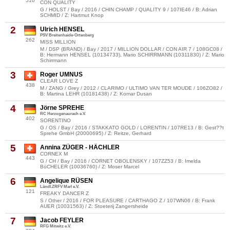
510
CON QUALITY
G / HOLST / Bay / 2016 / CHIN CHAMP / QUALITY 9 / 107IE46 / B: Adrian
SCHMID / Z: Hartmut Knop
2
Ulrich HENSEL
PSV Breitenhaide-Ortenberg
262
MISS MILLION
M / DSP (BRAND) / Bay / 2017 / MILLION DOLLAR / CON AIR 7 / 108GC08 /
B: Hermann HENSEL (10134733), Mario SCHIRRMANN (10311830) / Z: Mario
Schirrmann
3
Roger UMNUS
CLEAR LOVE Z
438
M / ZANG / Grey / 2012 / CLARIMO / ULTIMO VAN TER MOUDE / 106ZO82 /
B: Martina LEHR (10181438) / Z: Komar Dusan
4
Jörne SPREHE
RC Herzogenaurach e.V.
402
SORENTINO
G / OS / Bay / 2016 / STAKKATO GOLD / LORENTIN / 107RE13 / B: Gest??t
Sprehe GmbH (20000695) / Z: Reitze, Gerhard
5
Annina ZÜGER - HÄCHLER
CORNEX M
443
G / CH / Bay / 2016 / CORNET OBOLENSKY / 107ZZ53 / B: Imelda
BüCHELER (10036760) / Z: Moser Marcel
6
Angelique RÜSEN
Ländl.ZRFV Marl e.V.
121
FREAKY DANCER Z
S / Other / 2016 / FOR PLEASURE / CARTHAGO Z / 107WN06 / B: Frank
AUER (10031563) / Z: Stoeterij Zangersheide
7
Jacob FEYLER
RFG Mitwitz e.V.