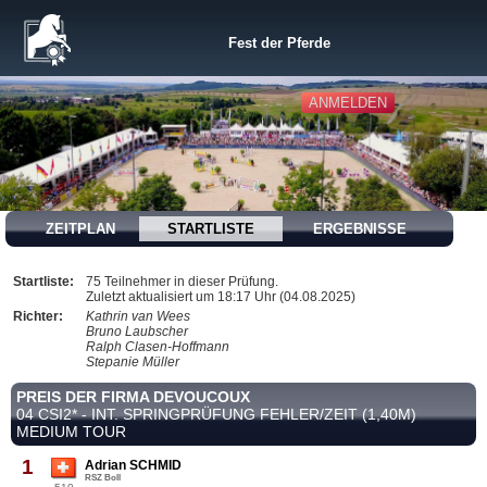
Fest der Pferde
ANMELDEN
ZEITPLAN
STARTLISTE
ERGEBNISSE
Startliste:
75 Teilnehmer in dieser Prüfung.
Zuletzt aktualisiert um 18:17 Uhr (04.08.2025)
Richter:
Kathrin van Wees
Bruno Laubscher
Ralph Clasen-Hoffmann
Stepanie Müller
PREIS DER FIRMA DEVOUCOUX
04 CSI2* - INT. SPRINGPRÜFUNG FEHLER/ZEIT (1,40M)
MEDIUM TOUR
1
Adrian SCHMID
RSZ Boll