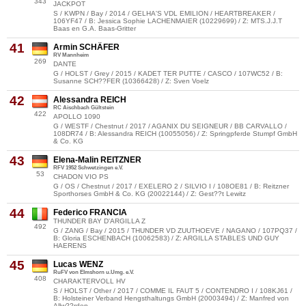
343
JACKPOT
S / KWPN / Bay / 2014 / GELHA'S VDL EMILION / HEARTBREAKER /
106YF47 / B: Jessica Sophie LACHENMAIER (10229699) / Z: MTS.J.J.T
Baas en G.A. Baas-Gritter
41
Armin SCHÄFER
RV Mannheim
269
DANTE
G / HOLST / Grey / 2015 / KADET TER PUTTE / CASCO / 107WC52 / B:
Susanne SCH??FER (10366428) / Z: Sven Voelz
42
Alessandra REICH
RC Aischbach Gültstein
422
APOLLO 1090
G / WESTF / Chestnut / 2017 / AGANIX DU SEIGNEUR / BB CARVALLO /
108DR74 / B: Alessandra REICH (10055056) / Z: Springpferde Stumpf GmbH
& Co. KG
43
Elena-Malin REITZNER
RFV 1952 Schwetzingen e.V.
53
CHADON VIO PS
G / OS / Chestnut / 2017 / EXELERO 2 / SILVIO I / 108OE81 / B: Reitzner
Sporthorses GmbH & Co. KG (20022144) / Z: Gest??t Lewitz
44
Federico FRANCIA
THUNDER BAY D'ARGILLA Z
492
G / ZANG / Bay / 2015 / THUNDER VD ZUUTHOEVE / NAGANO / 107PQ37 /
B: Gloria ESCHENBACH (10062583) / Z: ARGILLA STABLES UND GUY
HAERENS
45
Lucas WENZ
RuFV von Elmshorn u.Umg. e.V.
408
CHARAKTERVOLL HV
S / HOLST / Other / 2017 / COMME IL FAUT 5 / CONTENDRO I / 108KJ61 /
B: Holsteiner Verband Hengsthaltungs GmbH (20003494) / Z: Manfred von
Allw??rden