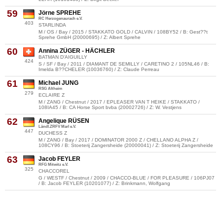
59
Jörne SPREHE
RC Herzogenaurach e.V.
403
STARLINDA
M / OS / Bay / 2015 / STAKKATO GOLD / CALVIN / 108BY52 / B: Gest??t
Sprehe GmbH (20000695) / Z: Albert Sprehe
60
Annina ZÜGER - HÄCHLER
BATMAN D'AIGUILLY
424
S / SF / Bay / 2011 / DIAMANT DE SEMILLY / CARETINO 2 / 105NL46 / B:
Imelda B??CHELER (10036760) / Z: Claude Perreau
61
Michael JUNG
RSG Altheim
279
ECLAIRE Z
M / ZANG / Chestnut / 2017 / EPLEASER VAN T HEIKE / STAKKATO /
108IA45 / B: CA Horse Sport bvba (20002726) / Z: W. Vestjens
62
Angelique RÜSEN
Ländl.ZRFV Marl e.V.
447
DUCHESS Z
M / ZANG / Bay / 2017 / DOMINATOR 2000 Z / CHELLANO ALPHA Z /
108CY96 / B: Stoeterij Zangersheide (20000041) / Z: Stoeterij Zangersheide
63
Jacob FEYLER
RFG Mitwitz e.V.
325
CHACCOREL
G / WESTF / Chestnut / 2009 / CHACCO-BLUE / FOR PLEASURE / 106PJ07
/ B: Jacob FEYLER (10201077) / Z: Brinkmann, Wolfgang