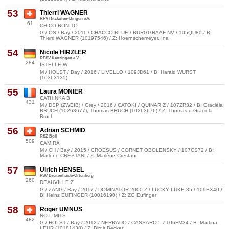
53
Thierri WAGNER
RFV Hitzkofen-Bingen e.V.
61
CHICO BONITO
G / OS / Bay / 2011 / CHACCO-BLUE / BURGGRAAF NV / 105QU80 / B:
Thierri WAGNER (10197546) / Z: Hoernschemeyer, Ina
54
Nicole HIRZLER
RFSV Kenzingen e.V.
284
ISTELLE W
M / HOLST / Bay / 2016 / LIVELLO / 109JD61 / B: Harald WURST
(10363135)
55
Laura MONIER
CATHINKA B
431
M / DSP (ZWEIB) / Grey / 2016 / CATOKI / QUINAR Z / 107ZR32 / B: Graciela
BRUCH (10263677), Thomas BRUCH (10263676) / Z: Thomas u.Graciela
Bruch
56
Adrian SCHMID
RSZ Boll
509
CAMIRA
M / CH / Bay / 2015 / CROESUS / CORNET OBOLENSKY / 107CS72 / B:
Marlène CRESTANI / Z: Marlène Crestani
57
Ulrich HENSEL
PSV Breitenhaide-Ortenberg
260
DEAUVILLE Z
G / ZANG / Bay / 2017 / DOMINATOR 2000 Z / LUCKY LUKE 35 / 109EX40 /
B: Heinz EUFINGER (10016190) / Z: ZG Eufinger
58
Roger UMNUS
NO LIMITS
482
G / HOLST / Bay / 2012 / NERRADO / CASSARO 5 / 106FM34 / B: Martina
LEHR (10181438) / Z: Birgit Becker