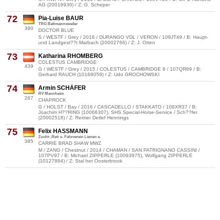
AG (20016930) / Z: G. Scheper
72
Pia-Luise BAUR
TRG Baltmannsweiler
390
DOCTOR BLUE
S / WESTF / Grey / 2016 / DURANGO VDL / VERON / 109JT49 / B: Haupt-
und Landgest??t Marbach (20002766) / Z: J. Otten
73
Katharina RHOMBERG
COLESTUS CAMBRIDGE
439
G / WESTF / Grey / 2015 / COLESTUS / CAMBRIDGE 8 / 107QR89 / B:
Gerhard RAUCH (10168059) / Z: Udo GROCHOWSKI
74
Armin SCHÄFER
RV Mannheim
267
CHAPROCK
G / HOLST / Bay / 2016 / CASCADELLO / STAKKATO / 108XR37 / B:
Joachim H??RING (10066307), SHS Special-Horse-Service / Sch??fer
(20002518) / Z: Reimer Detlef Hennings
75
Felix HASSMANN
Zucht-,Reit u. Fahrverein Lienen e.
385
CARRIE BRAD SHAW MWZ
M / ZANG / Chestnut / 2014 / CHAMAN / SAN PATRIGNANO CASSINI /
107PV97 / B: Michael ZIPPERLE (10093975), Wolfgang ZIPPERLE
(10127884) / Z: Stal het Oosterbrook