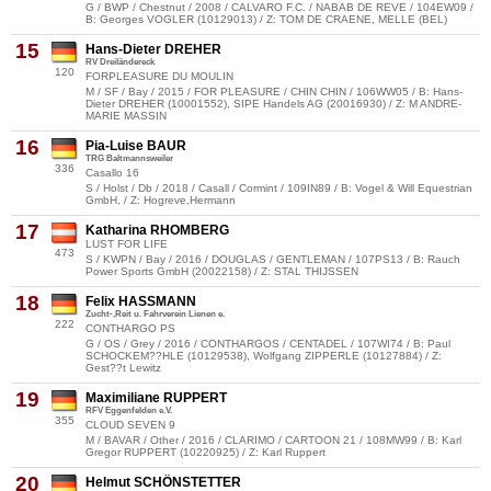
G / BWP / Chestnut / 2008 / CALVARO F.C. / NABAB DE REVE / 104EW09 /
B: Georges VOGLER (10129013) / Z: TOM DE CRAENE, MELLE (BEL)
15
Hans-Dieter DREHER
RV Dreiländereck
120
FORPLEASURE DU MOULIN
M / SF / Bay / 2015 / FOR PLEASURE / CHIN CHIN / 106WW05 / B: Hans-
Dieter DREHER (10001552), SIPE Handels AG (20016930) / Z: M ANDRE-
MARIE MASSIN
16
Pia-Luise BAUR
TRG Baltmannsweiler
336
Casallo 16
S / Holst / Db / 2018 / Casall / Cormint / 109IN89 / B: Vogel & Will Equestrian
GmbH, / Z: Hogreve,Hermann
17
Katharina RHOMBERG
LUST FOR LIFE
473
S / KWPN / Bay / 2016 / DOUGLAS / GENTLEMAN / 107PS13 / B: Rauch
Power Sports GmbH (20022158) / Z: STAL THIJSSEN
18
Felix HASSMANN
Zucht-,Reit u. Fahrverein Lienen e.
222
CONTHARGO PS
G / OS / Grey / 2016 / CONTHARGOS / CENTADEL / 107WI74 / B: Paul
SCHOCKEM??HLE (10129538), Wolfgang ZIPPERLE (10127884) / Z:
Gest??t Lewitz
19
Maximiliane RUPPERT
RFV Eggenfelden e.V.
355
CLOUD SEVEN 9
M / BAVAR / Other / 2016 / CLARIMO / CARTOON 21 / 108MW99 / B: Karl
Gregor RUPPERT (10220925) / Z: Karl Ruppert
20
Helmut SCHÖNSTETTER