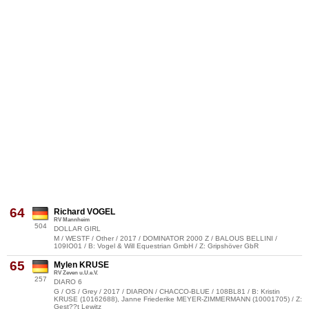
64
Richard VOGEL
RV Mannheim
504
DOLLAR GIRL
M / WESTF / Other / 2017 / DOMINATOR 2000 Z / BALOUS BELLINI /
109IO01 / B: Vogel & Will Equestrian GmbH / Z: Gripshöver GbR
65
Mylen KRUSE
RV Zeven u.U.e.V.
257
DIARO 6
G / OS / Grey / 2017 / DIARON / CHACCO-BLUE / 108BL81 / B: Kristin
KRUSE (10162688), Janne Friederike MEYER-ZIMMERMANN (10001705) / Z:
Gest??t Lewitz