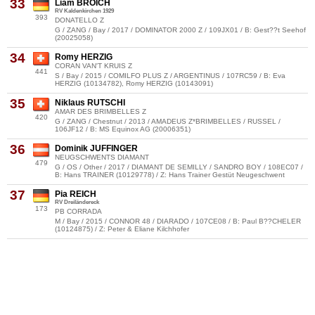
33
Liam BROICH
RV Kaldenkirchen 1929
393
DONATELLO Z
G / ZANG / Bay / 2017 / DOMINATOR 2000 Z / 109JX01 / B: Gest??t Seehof
(20025058)
34
Romy HERZIG
CORAN VAN'T KRUIS Z
441
S / Bay / 2015 / COMILFO PLUS Z / ARGENTINUS / 107RC59 / B: Eva
HERZIG (10134782), Romy HERZIG (10143091)
35
Niklaus RUTSCHI
AMAR DES BRIMBELLES Z
420
G / ZANG / Chestnut / 2013 / AMADEUS Z*BRIMBELLES / RUSSEL /
106JF12 / B: MS Equinox AG (20006351)
36
Dominik JUFFINGER
NEUGSCHWENTS DIAMANT
479
G / OS / Other / 2017 / DIAMANT DE SEMILLY / SANDRO BOY / 108EC07 /
B: Hans TRAINER (10129778) / Z: Hans Trainer Gestüt Neugeschwent
37
Pia REICH
RV Dreiländereck
173
PB CORRADA
M / Bay / 2015 / CONNOR 48 / DIARADO / 107CE08 / B: Paul B??CHELER
(10124875) / Z: Peter & Eliane Kilchhofer