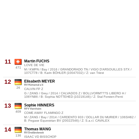
11
Martin FUCHS
LOVE DE VIE
471
M / KWPN / Bay / 2016 / GRANDORADO TN / VIGO D'ARSOUILLES STX /
107CT78 / B: Karin BÖHLER (10047032) / Z: van Triest
12
Elisabeth MEYER
RV Hüttental e.V.
26
CALVIN FP Z
G / ZANG / Grey / 2014 / CALVADOS Z / BOLLVORM???S LIBERO H /
106YN86 / B: Sophia NOTTEHED (10219146) / Z: Stal Forsten-Penti
13
Sophie HINNERS
RFV Viernheim
409
COME AWAY FLAMINGO Z
M / ZANG / Bay / 2014 / CARDENTO 933 / DOLLAR DU MURIER / 106SH62 /
B: Pegase Equestrian BV (20022546) / Z: S.a.r.l. CAVALEX
14
Thomas MANG
RV Dreiländereck
136
ISAAC VD BISSCHOP