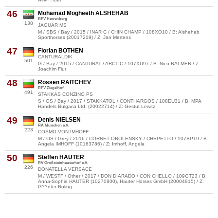
46
Mohamad Mogheeth ALSHEHAB
RFV Herrenberg
138
JAGUAR MS
M / SBS / Bay / 2015 / INAR C / CHIN CHAMP / 108XO10 / B: Alshehab
Sporthorses (20017209) / Z: Jan Mertens
47
Florian BOTHEN
CANTURALDIK
501
G / Bay / 2015 / CANTURAT / ARCTIC / 107XU97 / B: Nico BALMER / Z:
Joachim Fiur
48
Rossen RAITCHEV
RFV Ziegelhof
491
STAKKAS CONZINO PS
S / OS / Bay / 2017 / STAKKATOL / CONTHARGOS / 108EU31 / B: MPA
Handels Bulgaria Ltd. (20022714) / Z: Gestut Lewitz
49
Denis NIELSEN
RA München e.V.
223
COSMO VON IMHOFF
M / OS / Grey / 2016 / CORNET OBOLENSKY / CHEPETTO / 107BP19 / B:
Angela IMHOFF (10163786) / Z: Imhoff, Angela
50
Steffen HAUTER
RV Großsteinhauserhof e.V.
226
DONATELLA VERSACE
M / WESTF / Other / 2017 / DON DIARADO / CON CHELLO / 109GT23 / B:
Anna-Sophie HAUTER (10270800), Hauter Horses GmbH (20004815) / Z:
G??nter Roling