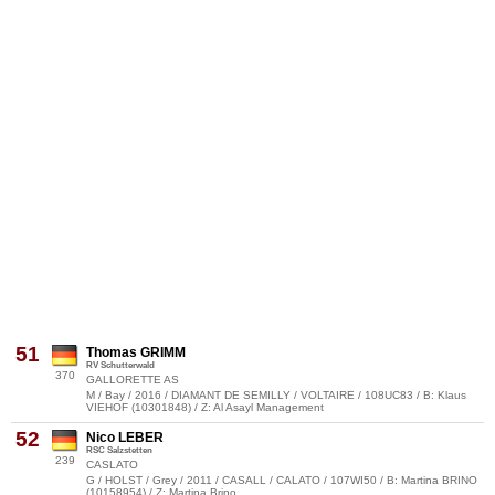
51
Thomas GRIMM
RV Schutterwald
370
GALLORETTE AS
M / Bay / 2016 / DIAMANT DE SEMILLY / VOLTAIRE / 108UC83 / B: Klaus
VIEHOF (10301848) / Z: Al Asayl Management
52
Nico LEBER
RSC Salzstetten
239
CASLATO
G / HOLST / Grey / 2011 / CASALL / CALATO / 107WI50 / B: Martina BRINO
(10158954) / Z: Martina Brino