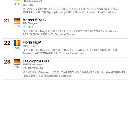
Pffrd. Englhör e.V.
275
JOPLIN
M / AW?? / Chestnut / 2017 / AGANIX DU SEIGNEUR / VAN HELSING /
108BS39 / B: MK Sportpferde (20003593) / Z: Christian Gro??holzner
21
Marcel BRAIG
RFV Ehingen
218
CESAR 5
G / HOLST / Bay / 2016 / CASALL / INDOCTRO / 107YA73 / B: Marcel
BRAIG (10047450) / Z: Gabriele Dehn
22
Florin FILIP
MOGLI 456
500
G / HOLST / Bay / 2018 / MILLION DOLLAR / ZANDOR / 109AD42 / B:
Torsten LAUTERBACH / Z: Torsten Lauterbach
23
Lea-Sophia GUT
RFZV Weingarten
334
VALENTINA 90
M / HANN / Chestnut / 2011 / VALENTINO / 106BK35 / B: Natalie HOERNER
(10173054) / Z: Ellermann Bernhard