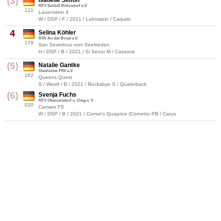
(3)
Isabelle Simon
RFV Schloß Röhrsdorf e.V.
121
Lauenstein 4
W / DSP / F / 2021 / Lahnstein / Carpalo
4
Selina Köhler
RSV An der Bosel e.V.
179
San Severinus vom Seefrieden
H / DSP / B / 2021 / Si Senor M / Cassone
(5)
Natalie Gantke
Glashütter PSV e.V.
162
Queens Quest
S / Westf / B / 2021 / Rockabye S / Quaterback
(6)
Svenja Fuchs
RFV Obercarsdorf u. Umg.e. V.
020
Camaro FS
W / DSP / B / 2021 / Cornet's Quaprice (Cornetto PB / Carus