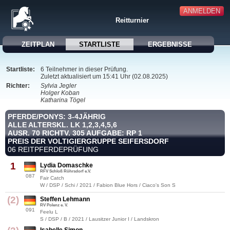
ANMELDEN
Reitturnier
ZEITPLAN
STARTLISTE
ERGEBNISSE
Startliste:
6 Teilnehmer in dieser Prüfung.
Zuletzt aktualisiert um 15:41 Uhr (02.08.2025)
Richter:
Sylvia Jegler
Holger Koban
Katharina Tögel
PFERDE/PONYS: 3-4JÄHRIG
ALLE ALTERSKL. LK 1,2,3,4,5,6
AUSR. 70 RICHTV. 305 AUFGABE: RP 1
PREIS DER VOLTIGIERGRUPPE SEIFERSDORF
06 REITPFERDEPRÜFUNG
1
Lydia Domaschke
RFV Schloß Röhrsdorf e.V.
087
Fair Catch
W / DSP / Schi / 2021 / Fabion Blue Hors / Ciaco's Son S
(2)
Steffen Lehmann
RV Polenz e. V.
091
Feelu L
S / DSP / B / 2021 / Lausitzer Junior I / Landskron