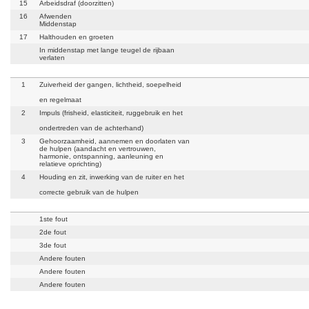
15
Arbeidsdraf (doorzitten)
16
Afwenden
Middenstap
17
Halthouden en groeten
In middenstap met lange teugel de rijbaan
verlaten
1
Zuiverheid der gangen, lichtheid, soepelheid
en regelmaat
2
Impuls (frisheid, elasticiteit, ruggebruik en het
ondertreden van de achterhand)
3
Gehoorzaamheid, aannemen en doorlaten van
de hulpen (aandacht en vertrouwen,
harmonie, ontspanning, aanleuning en
relatieve oprichting)
4
Houding en zit, inwerking van de ruiter en het
correcte gebruik van de hulpen
1ste fout
2de fout
3de fout
Andere fouten
Andere fouten
Andere fouten