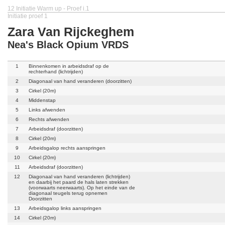
12 Initiatie Warm up - Proef i.1
Initiatie proef 1
Zara Van Rijckeghem
Nea's Black Opium VRDS
1
Binnenkomen in arbeidsdraf op de
rechterhand (lichtrijden)
2
Diagonaal van hand veranderen (doorzitten)
3
Cirkel (20m)
4
Middenstap
5
Links afwenden
6
Rechts afwenden
7
Arbeidsdraf (doorzitten)
8
Cirkel (20m)
9
Arbeidsgalop rechts aanspringen
10
Cirkel (20m)
11
Arbeidsdraf (doorzitten)
12
Diagonaal van hand veranderen (lichtrijden)
en daarbij het paard de hals laten strekken
(voorwaarts neerwaarts). Op het einde van de
diagonaal teugels terug opnemen
Doorzitten
13
Arbeidsgalop links aanspringen
14
Cirkel (20m)