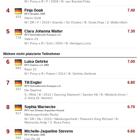
W / Pony o.R / F / 2009 / B: van Brackel,Frida
4
Finja Goak
7.40
RFV Straelen 1930
433
Glenn Gold
W / DR / F / 2019 / Grando / Sir Charles / B: Goak,Finja / Z: Müller,Ulrich
5
Clara Johanna Walter
7.30
RFV Schmalbroich-Kempen e.V.
778
Valero 23
W / Pony o.R / Schi / 2004 / B: Heintges,Lena
Weitere nicht platzierte Teilnehmer
6
Luisa Gehrke
7.00
RFV Ziethen e.V. 1884
683
Rayo 22
W / Pony o.R / Palom / 2014 / B: Gehrke,Stefanie
7
Till Engler
6.80
RFV Schmalbroich-Kempen e.V.
322
Die Daphne
S / Rhld / B / 2013 / Dancing Diamond / Sandro Hit / B: Windeck,Anne /
Z: Aretz,Dr. Heinrich
8
Sophia Warnecke
6.70
RFV von Driesen Asperden-Kessel
617
Nibelungenhelds Rocky
W / DR / Db / 2010 / Nibelungenheld / Firwood's King Richard / B:
Warnecke,Antje / Z: Boes,Franz
9
Michelle-Jaqueline Stevens
6.60
RFV Straelen 1930
094
Can Fly 28