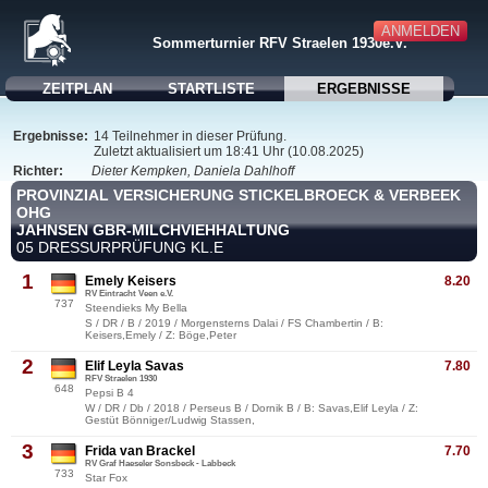
ANMELDEN
Sommerturnier RFV Straelen 1930e.V.
ZEITPLAN
STARTLISTE
ERGEBNISSE
Ergebnisse:
14 Teilnehmer in dieser Prüfung.
Zuletzt aktualisiert um 18:41 Uhr (10.08.2025)
Richter:
Dieter Kempken, Daniela Dahlhoff
PROVINZIAL VERSICHERUNG STICKELBROECK & VERBEEK
OHG
JAHNSEN GBR-MILCHVIEHHALTUNG
05 DRESSURPRÜFUNG KL.E
1
Emely Keisers
8.20
RV Eintracht Veen e.V.
737
Steendieks My Bella
S / DR / B / 2019 / Morgensterns Dalai / FS Chambertin / B:
Keisers,Emely / Z: Böge,Peter
2
Elif Leyla Savas
7.80
RFV Straelen 1930
648
Pepsi B 4
W / DR / Db / 2018 / Perseus B / Dornik B / B: Savas,Elif Leyla / Z:
Gestüt Bönniger/Ludwig Stassen,
3
Frida van Brackel
7.70
RV Graf Haeseler Sonsbeck - Labbeck
733
Star Fox