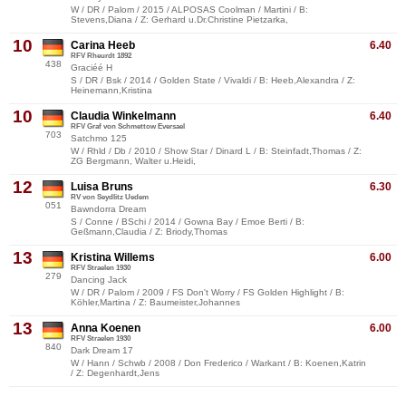
W / DR / Palom / 2015 / ALPOSAS Coolman / Martini / B:
Stevens,Diana / Z: Gerhard u.Dr.Christine Pietzarka,
10
Carina Heeb
6.40
RFV Rheurdt 1892
438
Graciéé H
S / DR / Bsk / 2014 / Golden State / Vivaldi / B: Heeb,Alexandra / Z:
Heinemann,Kristina
10
Claudia Winkelmann
6.40
RFV Graf von Schmettow Eversael
703
Satchmo 125
W / Rhld / Db / 2010 / Show Star / Dinard L / B: Steinfadt,Thomas / Z:
ZG Bergmann, Walter u.Heidi,
12
Luisa Bruns
6.30
RV von Seydlitz Uedem
051
Bawndorra Dream
S / Conne / BSchi / 2014 / Gowna Bay / Emoe Berti / B:
Geßmann,Claudia / Z: Briody,Thomas
13
Kristina Willems
6.00
RFV Straelen 1930
279
Dancing Jack
W / DR / Palom / 2009 / FS Don't Worry / FS Golden Highlight / B:
Köhler,Martina / Z: Baumeister,Johannes
13
Anna Koenen
6.00
RFV Straelen 1930
840
Dark Dream 17
W / Hann / Schwb / 2008 / Don Frederico / Warkant / B: Koenen,Katrin
/ Z: Degenhardt,Jens