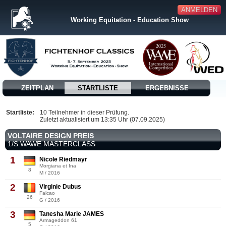
ANMELDEN
Working Equitation - Education Show
ZEITPLAN
STARTLISTE
ERGEBNISSE
Startliste:
10 Teilnehmer in dieser Prüfung.
Zuletzt aktualisiert um 13:35 Uhr (07.09.2025)
VOLTAIRE DESIGN PREIS
1/S WAWE MASTERCLASS
1
Nicole Riedmayr
Morgiana et Ina
8
M / 2016
2
Virginie Dubus
Falcao
26
G / 2016
3
Tanesha Marie JAMES
Armageddon 61
5