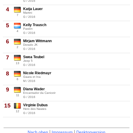
G / 2016
4
Katja Lauer
Martini
7
G / 2016
5
Kelly Trausch
Pasión
4
G / 2016
6
Mirjam Wittmann
Dorado JK
2
G / 2016
7
Swea Teubel
Jeep 5
13
G / 2016
8
Nicole Riedmayr
Gaara et Ina
6
M / 2016
9
Diana Wader
Encantador da Caniceir
11
G / 2016
15
Virginie Dubus
Hero des Nawies
12
G / 2016
|
|
Nach oben
Impressum
Desktopversion