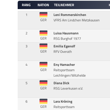
RANG
NATION
TEILNEHMER
1
Leni Rommerskirchen
GER
VFRS Am Lindchen Metzkausen
2
Luisa Hausmann
GER
RSG Burghof 1977
3
Emilia Egenolf
GER
RFV Overath
4
Eny Hamacher
GER
Reitsportteam
Leichlingen/Witzhelde
5
Diana Dick
GER
RSG Leverkusen e.V.
6
Lara Kröning
GER
Reitsportteam