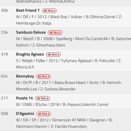
Wolf,Katharina / Z: Mitchell,Arthur
306
Best Friend 7
DETAILS
W / DR / F / 2012 / Black Boy / Vulkan
/ B: Dittmar,Daniel / Z:
Heimburger,Dr. Katja
234
Sambuco Deluxe
DETAILS
W / Westf / B / 2008 / Spielberg / Mont Du Cantal AA
/ B: Gatscher
Kathrin / Z: Elmerhaus,Hans
319
Braghty Agness
DETAILS
S / Welpb / Falbe / 2012 / Syfynwy Applaud
/ B: Felix,Julia / Z:
Morris,K.P.
024
Bennyboy
DETAILS
W / Dt.Pf / B / 2017 / Balou Brave Heart / Arctic
/ B: Heinrich
Monells,Lea / Z: Gorkow,Alexander
217
Puzzle 14
DETAILS
W / DWB / BSche / 2018
/ B: Popovici,Valentin Cornel
058
D'Agostini
DETAILS
W / DR / Df / 2012 / Dimension AT NRW / Davignon
/ B:
Hartmann,Yasmin / Z: Familie Feuerstein,