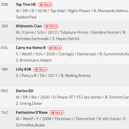
308
Top Tino HE
DETAILS
W / DR / B / 2018 / Top Vidal / Night-Power
/ B: Marowski,Helena /
Spieker,Paul
169
Kildromin Cian
DETAILS
W / Conne / Schi / 2012 / Tullykyne Prince / Glendine Kestrel
/ B:
Schröder,Gertraude / Z: Hayes,Patrick
034
Carry me Home 8
DETAILS
S / Westf / Schi / 2020 / Contagio / Democraat
/ B: Gurschinski,Ki
Z: Brinkmann,Hubert
180
Lilly 638
DETAILS
S / Pony o.R / Db / 2011
/ B: Welling,Andrea
093
Dorino DU
W / DR / Bis / 2020 / D-Power AT / FS Coco Jambo
/ B: Zimmer,Sar
Z: Unkrig,Dieter
142
Fortissimo D'Rose
DETAILS
W / Westf / F / 2008 / Florestan I / Donnerhall
/ B: Veh,Sonja / Z:
Schmidtke,Beate