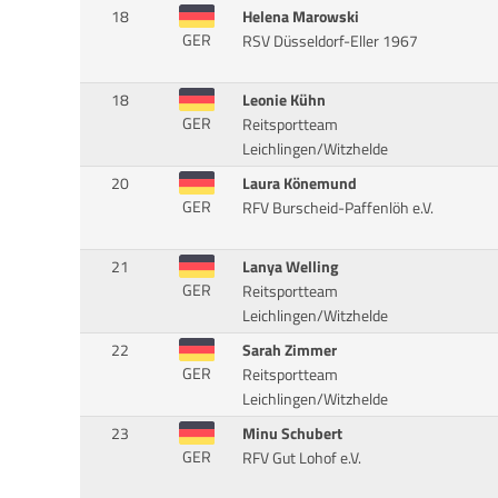
18
Helena Marowski
GER
RSV Düsseldorf-Eller 1967
18
Leonie Kühn
GER
Reitsportteam
Leichlingen/Witzhelde
20
Laura Könemund
GER
RFV Burscheid-Paffenlöh e.V.
21
Lanya Welling
GER
Reitsportteam
Leichlingen/Witzhelde
22
Sarah Zimmer
GER
Reitsportteam
Leichlingen/Witzhelde
23
Minu Schubert
GER
RFV Gut Lohof e.V.