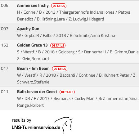
006
Ammersee Inshy
DETAILS
H / Conne / B / 2013 / Thiergartenhofs Indiana Jones / Pattys
Benedict
/ B: Kröning,Lara / Z: Ludwig,Hildegard
007
Apachy Dun
W / Grpf.o.R / Falbe / 2013
/ B: Schmitz,Anna Kristina
153
Golden Grace 13
DETAILS
S / Westf / B / 2018 / Goldberg / Sir Donnerhall I
/ B: Grimm,Daniel
Z: Klein,Bernhard
017
Beam - Jim Beam
DETAILS
W / Westf / R / 2018 / Baccardi / Continue
/ B: Kuhnert,Peter / Z:
Schwarz,Stefanie
011
Balisto von der Geest
DETAILS
W / DR / F / 2017 / Bismarck / Cocky Man
/ B: Zimmermann,Sina /
Runge,Norbert