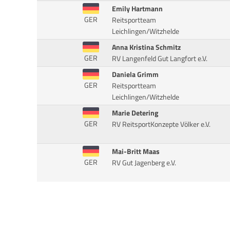
Emily Hartmann
GER
Reitsportteam
Leichlingen/Witzhelde
Anna Kristina Schmitz
GER
RV Langenfeld Gut Langfort e.V.
Daniela Grimm
GER
Reitsportteam
Leichlingen/Witzhelde
Marie Detering
GER
RV ReitsportKonzepte Völker e.V.
Mai-Britt Maas
GER
RV Gut Jagenberg e.V.