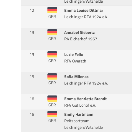
Leichlingen/Witzhelde
12
Emma Louise Dittmar
GER
Leichlinger RFV 1924 e.V.
13
Annabel Siebertz
GER
RV Eicherhof 1967
13
Lucie Felix
GER
RFV Overath
15
Sofia Milonas
GER
Leichlinger RFV 1924 e.V.
16
Emma Henriette Brandt
GER
RFV Gut Lohof e.V.
16
Emily Hartmann
GER
Reitsportteam
Leichlingen/Witzhelde