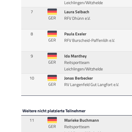
Leichlingen/Witzhelde
7
Laura Selbach
GER
RFV Dhünn e.V.
8
Paula Exeler
GER
RFV Burscheid-Paffenlöh e.V.
9
Ida Manthey
GER
Reitsportteam
Leichlingen/Witzhelde
10
Jonas Berbecker
GER
RV Langenfeld Gut Langfort e.V.
Weitere nicht platzierte Teilnehmer
11
Marieke Buchmann
GER
Reitsportteam