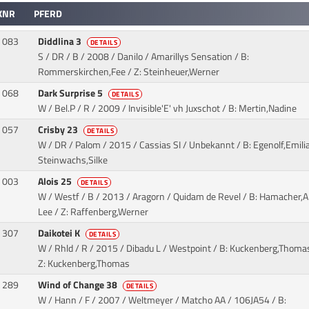
KNR
PFERD
083
Diddlina 3
DETAILS
S / DR / B / 2008 / Danilo / Amarillys Sensation
/ B:
Rommerskirchen,Fee / Z: Steinheuer,Werner
068
Dark Surprise 5
DETAILS
W / Bel.P / R / 2009 / Invisible'E' vh Juxschot
/ B: Mertin,Nadine
057
Crisby 23
DETAILS
W / DR / Palom / 2015 / Cassias SI / Unbekannt
/ B: Egenolf,Emilia
Steinwachs,Silke
003
Alois 25
DETAILS
W / Westf / B / 2013 / Aragorn / Quidam de Revel
/ B: Hamacher,
Lee / Z: Raffenberg,Werner
307
Daikotei K
DETAILS
W / Rhld / R / 2015 / Dibadu L / Westpoint
/ B: Kuckenberg,Thomas
Z: Kuckenberg,Thomas
289
Wind of Change 38
DETAILS
W / Hann / F / 2007 / Weltmeyer / Matcho AA
/ 106JA54 / B: