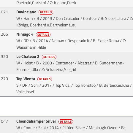
Paetzold,Christof / Z: Kiehne,Dierk
071
Davinciano
DETAILS
W / Hann / B / 2013 / Don Crusador / Conteur
/ B: Siebel,Laura / Z
Königs, Eberhard u.Bartholomäus,
206
Ninjago 4
DETAILS
W / DR / B / 2014 / Nemax / Desperado K
/ B: Exeler,Roma / Z:
Wassmann,Hilde
320
Le Chateau 2
DETAILS
W / Holst / B / 2008 / Contender / Alcatraz
/ B: Sundermann-
Fournes,Ulla / Z: Schareina,Siegrid
270
Top Vienta
DETAILS
S / DR / Schi / 2017 / Top Vidal / Top Nonstop
/ B: Berbecker,Julia / 
Volle,Josef
047
Cloondahamper Silver
DETAILS
W / Conne / Schi / 2014 / Clifden Silver / Menlough Owen
/ B: