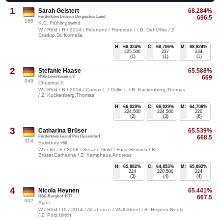
1
Sarah Geistert
68.284%
Förderkreis Dressur Bergisches Land
696.5
165
K.C. Frühlingswind
W / Rhld / R / 2014 / Fidertanz / Florestan I / B: Dahl,Rita / Z:
Crudup,Dr. Kornelia
H:
66,324%
C:
69,706%
M:
68,824%
225.500
237
234
(1)
(1)
(1)
2
Stefanie Haase
65.588%
RSG Leverkusen e.V.
669
040
Chestnut K
W / Rhld / B / 2014 / Camax L / Collin L / B: Kuckenberg,Thomas
/ Z: Kuckenberg,Thomas
H:
66,029%
C:
66,029%
M:
64,706%
224.500
224.500
220
(2)
(3)
(6)
3
Catharina Brüser
65.539%
Förderkreis Grand Prix Düsseldorf
668.5
314
Salisbury Hill
W / Old / F / 2008 / Serano Gold / Fürst Heinrich / B:
Brüser,Catharina / Z: Kamphaus,Andreas
H:
65,882%
C:
64,853%
M:
65,882%
224
220.500
224
(3)
(4)
(4)
4
Nicola Heynen
65.441%
RSG Burghof 1977
667.5
002
Ajani
W / Rhld / Df / 2014 / All at once / Wall Street / B: Heynen,Nicola
/ Z: Pütz,Ulrich