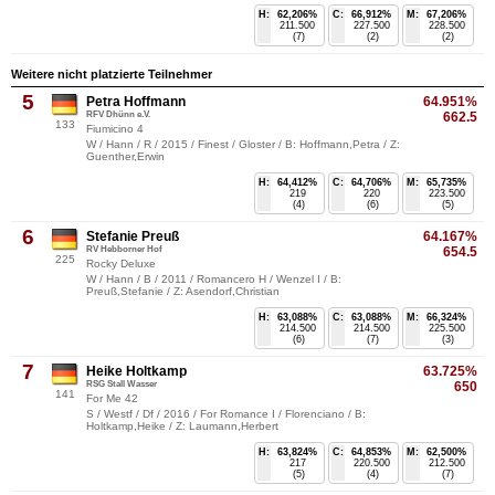
H:
62,206%
C:
66,912%
M:
67,206%
211.500
227.500
228.500
(7)
(2)
(2)
Weitere nicht platzierte Teilnehmer
5
Petra Hoffmann
64.951%
RFV Dhünn e.V.
662.5
133
Fiumicino 4
W / Hann / R / 2015 / Finest / Gloster / B: Hoffmann,Petra / Z:
Guenther,Erwin
H:
64,412%
C:
64,706%
M:
65,735%
219
220
223.500
(4)
(6)
(5)
6
Stefanie Preuß
64.167%
RV Hebborner Hof
654.5
225
Rocky Deluxe
W / Hann / B / 2011 / Romancero H / Wenzel I / B:
Preuß,Stefanie / Z: Asendorf,Christian
H:
63,088%
C:
63,088%
M:
66,324%
214.500
214.500
225.500
(6)
(7)
(3)
7
Heike Holtkamp
63.725%
RSG Stall Wasser
650
141
For Me 42
S / Westf / Df / 2016 / For Romance I / Florenciano / B:
Holtkamp,Heike / Z: Laumann,Herbert
H:
63,824%
C:
64,853%
M:
62,500%
217
220.500
212.500
(5)
(4)
(7)