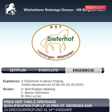
ANMELDEN
Witzheldener Reitertage Dressur - KM Bergisch Land
ZEITPLAN
STARTLISTE
ERGEBNISSE
Ergebnisse:
9 Teilnehmer in dieser Prüfung.
Zuletzt aktualisiert um 10:06 Uhr (01.09.2025)
Richter:
H:
Wolf-Rüdiger Mäteling
C:
Marion Worrmann
M:
Rita Luczak
PREIS DER THIELE DRESSAGE
QUALIFIKATION FÜR LP 15 PRIX ST. GEORGES KÜR
14 DRESSURPRÜFUNG KL.M** KANDARE