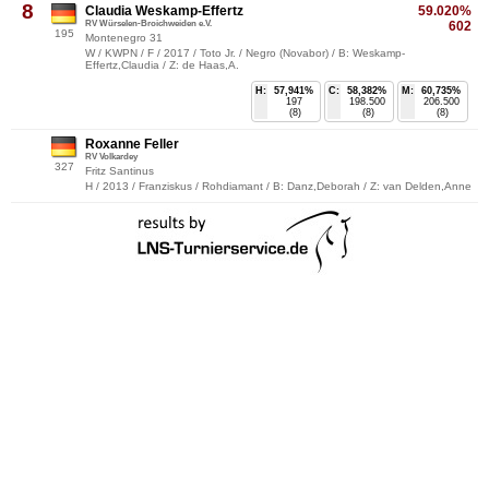
8
Claudia Weskamp-Effertz
59.020%
RV Würselen-Broichweiden e.V.
602
195
Montenegro 31
W / KWPN / F / 2017 / Toto Jr. / Negro (Novabor) / B: Weskamp-
Effertz,Claudia / Z: de Haas,A.
H:
57,941%
C:
58,382%
M:
60,735%
197
198.500
206.500
(8)
(8)
(8)
Roxanne Feller
RV Volkardey
327
Fritz Santinus
H / 2013 / Franziskus / Rohdiamant / B: Danz,Deborah / Z: van Delden,Anne