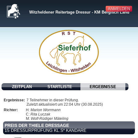
ANMELDEN
Witzheldener Reitertage Dressur - KM Bergisch Land
ZEITPLAN
STARTLISTE
ERGEBNISSE
Ergebnisse:
7 Teilnehmer in dieser Prüfung.
Zuletzt aktualisiert um 22:04 Uhr (30.08.2025)
Richter:
H:
Marion Worrmann
C:
Rita Luczak
M:
Wolf-Rüdiger Mäteling
PREIS DER THIELE DRESSAGE
15 DRESSURPRÜFUNG KL.S* KANDARE