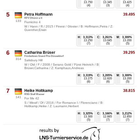
13.750
13.345
13.425
(4)
(3)
(4)
5
Petra Hoffmann
39.495
RFV Dhünn e.V.
133
Fiumicino 4
W / Hann / R / 2015 / Finest / Gloster / B: Hoffmann,Petra / Z:
Guenther,Erwin
H:
3,313%
C:
3,261%
M:
3,300%
13.250
13.045
13.200
(7)
(5)
(5)
6
Catharina Brüser
39.295
Förderkreis Grand Prix Düsseldorf
314
Salisbury Hill
W / Old / F / 2008 / Serano Gold / Fürst Heinrich / B:
Brüser,Catharina / Z: Kamphaus,Andreas
H:
3,319%
C:
3,205%
M:
3,300%
13.275
12.820
13.200
(6)
(6)
(5)
7
Heike Holtkamp
38.815
RSG Stall Wasser
141
For Me 42
S / Westf / Df / 2016 / For Romance I / Florenciano / B:
Holtkamp,Heike / Z: Laumann,Herbert
H:
3,325%
C:
3,166%
M:
3,212%
13.300
12.665
12.850
(5)
(7)
(7)