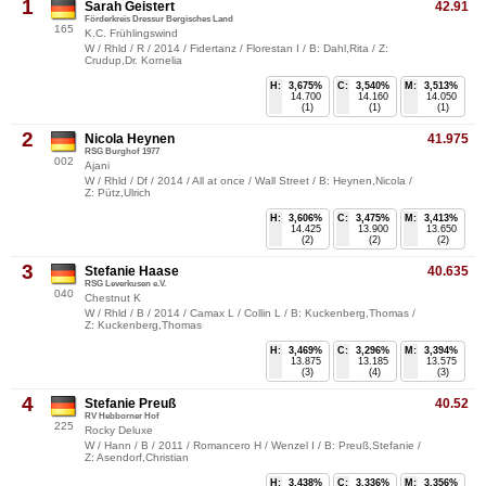
1
Sarah Geistert
42.91
Förderkreis Dressur Bergisches Land
165
K.C. Frühlingswind
W / Rhld / R / 2014 / Fidertanz / Florestan I / B: Dahl,Rita / Z:
Crudup,Dr. Kornelia
H:
3,675%
C:
3,540%
M:
3,513%
14.700
14.160
14.050
(1)
(1)
(1)
2
Nicola Heynen
41.975
RSG Burghof 1977
002
Ajani
W / Rhld / Df / 2014 / All at once / Wall Street / B: Heynen,Nicola /
Z: Pütz,Ulrich
H:
3,606%
C:
3,475%
M:
3,413%
14.425
13.900
13.650
(2)
(2)
(2)
3
Stefanie Haase
40.635
RSG Leverkusen e.V.
040
Chestnut K
W / Rhld / B / 2014 / Camax L / Collin L / B: Kuckenberg,Thomas /
Z: Kuckenberg,Thomas
H:
3,469%
C:
3,296%
M:
3,394%
13.875
13.185
13.575
(3)
(4)
(3)
4
Stefanie Preuß
40.52
RV Hebborner Hof
225
Rocky Deluxe
W / Hann / B / 2011 / Romancero H / Wenzel I / B: Preuß,Stefanie /
Z: Asendorf,Christian
H:
3,438%
C:
3,336%
M:
3,356%