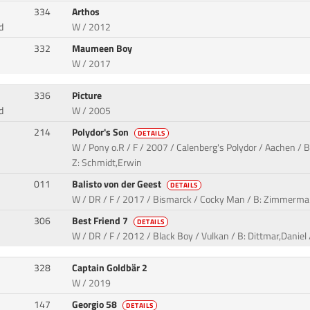
334
Arthos
d
W / 2012
332
Maumeen Boy
W / 2017
336
Picture
d
W / 2005
214
Polydor's Son
DETAILS
W / Pony o.R / F / 2007 / Calenberg's Polydor / Aachen / B:
Z: Schmidt,Erwin
011
Balisto von der Geest
DETAILS
W / DR / F / 2017 / Bismarck / Cocky Man / B: Zimmerma
306
Best Friend 7
DETAILS
W / DR / F / 2012 / Black Boy / Vulkan / B: Dittmar,Daniel 
328
Captain Goldbär 2
W / 2019
147
Georgio 58
DETAILS