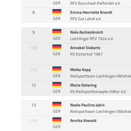
GER
RFV Burscheid-Paffenlöh e.V.
8
Emma Henriette Brandt
GER
RFV Gut Lohof e.V.
9
Nele Aschenbroich
GER
Leichlinger RFV 1924 e.V.
(10)
Annabel Siebertz
GER
RV Eicherhof 1967
(11)
Meike Kopp
GER
Reitsportteam Leichlingen/Witzhel
12
Marie Detering
GER
RV ReitsportKonzepte Völker e.V.
13
Neele Pauline Jabin
GER
Reitsportteam Leichlingen/Witzhel
(14)
Annika Kowald
GER