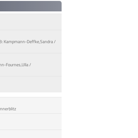
 / B: Kampmann-Deffke,Sandra /
nn-Fournes,Ulla /
nnerblitz