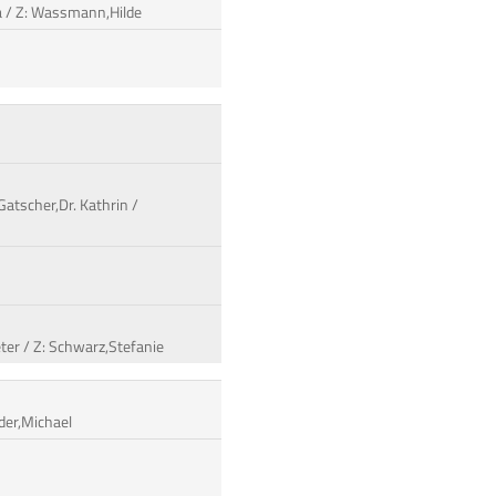
a / Z: Wassmann,Hilde
Gatscher,Dr. Kathrin /
eter / Z: Schwarz,Stefanie
der,Michael