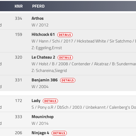
KNR
PFERD
334
Arthos
d
W / 2012
159
Hitchcock 61
DETAILS
W / Hann / Schi / 2017 / Hickstead White / Sir Satchmo
Z: Eggeling,Ernst
320
Le Chateau 2
DETAILS
d
W / Holst / B / 2008 / Contender / Alcatraz / B: Sunderma
Z: Schareina,Siegrid
331
Benjamin 386
DETAILS
d
W / 2004
172
Lady
DETAILS
d
S / Pony o.R / DbSch / 2003 / Unbekannt / Calenberg's Do
333
Mounirchop
d
W / 2014
206
Ninjago 4
DETAILS