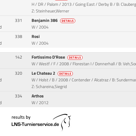
H / DR / Palom / 2013 / Going East / Derby B / B: Clauber
Z: Steinheuer,Werner
331
Benjamin 386
DETAILS
d
W / 2004
338
Rosi
d
W / 2004
142
Fortissimo D'Rose
DETAILS
W / Westf / F / 2008 / Florestan I / Donnerhall / B: Veh,S
320
Le Chateau 2
DETAILS
d
W / Holst / B / 2008 / Contender / Alcatraz / B: Sunderma
Z: Schareina,Siegrid
334
Arthos
d
W / 2012