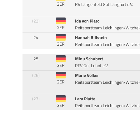
GER
RV Langenfeld Gut Langfort e.V.
(23)
Ida von Plato
GER
Reitsportteam Leichlingen/Witzhel
24
Hannah Billstein
GER
Reitsportteam Leichlingen/Witzhel
25
Minu Schubert
GER
RFV Gut Lohof e.V.
(26)
Marie Völker
GER
Reitsportteam Leichlingen/Witzhel
(27)
Lara Platte
GER
Reitsportteam Leichlingen/Witzhel