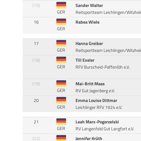
(15)
Sander Walter
GER
Reitsportteam Leichlingen/Witzhel
16
Rabea Wiele
GER
17
Hanna Greiber
GER
Reitsportteam Leichlingen/Witzhel
(18)
Till Exeler
GER
RFV Burscheid-Paffenlöh e.V.
(19)
Mai-Britt Maas
GER
RV Gut Jagenberg e.V.
20
Emma Louise Dittmar
GER
Leichlinger RFV 1924 e.V.
21
Leah Marx-Pogorzelski
GER
RV Langenfeld Gut Langfort e.V.
(22)
Jennifer Krüth