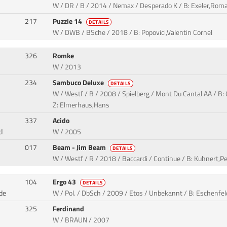
W / DR / B / 2014 / Nemax / Desperado K / B: Exeler,Rom
217
Puzzle 14
DETAILS
W / DWB / BSche / 2018 / B: Popovici,Valentin Cornel
326
Romke
W / 2013
234
Sambuco Deluxe
DETAILS
W / Westf / B / 2008 / Spielberg / Mont Du Cantal AA / B: 
Z: Elmerhaus,Hans
337
Acido
d
W / 2005
017
Beam - Jim Beam
DETAILS
W / Westf / R / 2018 / Baccardi / Continue / B: Kuhnert,P
104
Ergo 43
DETAILS
de
W / Pol. / DbSch / 2009 / Etos / Unbekannt / B: Eschenfel
325
Ferdinand
W / BRAUN / 2007