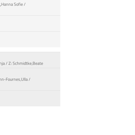
g,Hanna Sofie /
onja / Z: Schmidtke,Beate
nn-Fournes,Ulla /