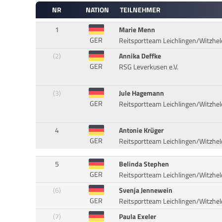
NR
NATION
TEILNEHMER
1
Marie Menn
GER
Reitsportteam Leichlingen/Witzhel
(2)
Annika Deffke
GER
RSG Leverkusen e.V.
(3)
Jule Hagemann
GER
Reitsportteam Leichlingen/Witzhel
4
Antonie Krüger
GER
Reitsportteam Leichlingen/Witzhel
5
Belinda Stephen
GER
Reitsportteam Leichlingen/Witzhel
(6)
Svenja Jennewein
GER
Reitsportteam Leichlingen/Witzhel
(7)
Paula Exeler