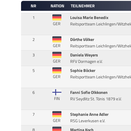
NR
NATION
TEILNEHMER
1
Louisa Marie Benedix
GER
Reitsportteam Leichlingen/Witzhel
2
Dörthe Völker
GER
Reitsportteam Leichlingen/Witzhel
3
Daniela Weyers
GER
RFV Dormagen e.V.
5
Sophie Böcker
GER
Reitsportteam Leichlingen/Witzhel
6
Fanni Sofie Olkkonen
FIN
RV Seydlitz St. Tönis 1879 e.V.
7
Stephanie Anne Adler
GER
RSG Leverkusen e.V.
8
Martina Koch