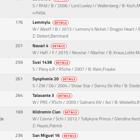
S / Rhld / B / 2006 / Lord Loxley I / Wallenberg / B: Koch,M
u.Katja,
176
Lemmylu
DETAILS
W / Westf / B / 2013 / Lemony's Nicket / Dragon Heart / B
Z: Deitert,Bernhard
201
Navari 4
DETAILS
W / Hafl. / F / 2015 / Neustar / Allacher / B: Kraus,Lotte
259
Susi 1438
DETAILS
S / Pony o.R / RSche / 2007 / B: Klein,Frauke
261
Synphonie 20
DETAILS
S / ZW / Db / 2004 / Show Star / Danny De Vito / B: Stede
264
Talavante 3
DETAILS
W / PRE / RSchi / 2009 / Salinero XIV / Avi / B: Wiebelitz,R
169
Kildromin Cian
DETAILS
de
W / Conne / Schi / 2012 / Tullykyne Prince / Glendine Kest
Z: Hayes,Patrick
236
San Miguel 16
DETAILS