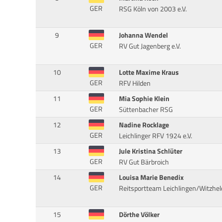
GER
RSG Köln von 2003 e.V.
9
Johanna Wendel
GER
RV Gut Jagenberg e.V.
10
Lotte Maxime Kraus
GER
RFV Hilden
11
Mia Sophie Klein
GER
Süttenbacher RSG
12
Nadine Rocklage
GER
Leichlinger RFV 1924 e.V.
13
Jule Kristina Schlüter
GER
RV Gut Bärbroich
14
Louisa Marie Benedix
GER
Reitsportteam Leichlingen/Witzhel
15
Dörthe Völker