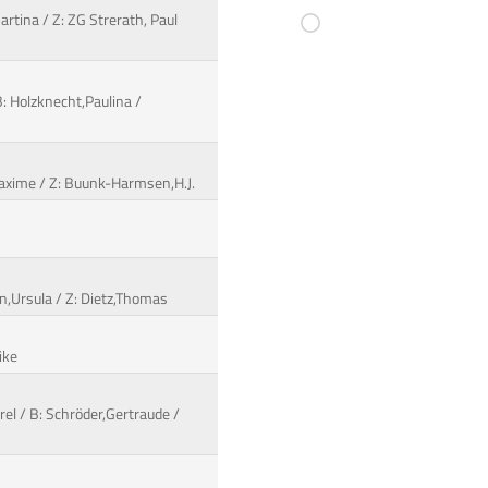
artina / Z: ZG Strerath, Paul
: Holzknecht,Paulina /
 Maxime / Z: Buunk-Harmsen,H.J.
n,Ursula / Z: Dietz,Thomas
ike
rel / B: Schröder,Gertraude /