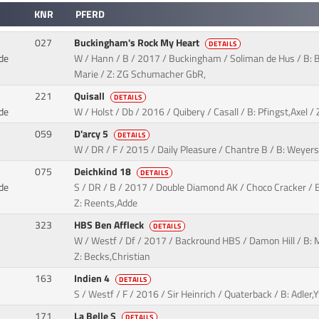
KNR
PFERD
027
Buckingham's Rock My Heart
DETAILS
de
W / Hann / B / 2017 / Buckingham / Soliman de Hus / B: B
Marie / Z: ZG Schumacher GbR,
221
Quisall
DETAILS
de
W / Holst / Db / 2016 / Quibery / Casall / B: Pfingst,Axel / Z
059
D'arcy 5
DETAILS
W / DR / F / 2015 / Daily Pleasure / Chantre B / B: Weyers
075
Deichkind 18
DETAILS
de
S / DR / B / 2017 / Double Diamond AK / Choco Cracker / B
Z: Reents,Adde
323
HBS Ben Affleck
DETAILS
W / Westf / Df / 2017 / Backround HBS / Damon Hill / B: 
Z: Becks,Christian
163
Indien 4
DETAILS
S / Westf / F / 2016 / Sir Heinrich / Quaterback / B: Adler
171
La Belle S
DETAILS