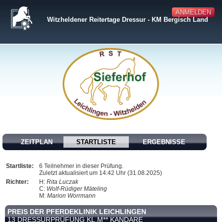
ANMELDEN
Witzheldener Reitertage Dressur - KM Bergisch Land
ZEITPLAN
STARTLISTE
ERGEBNISSE
Startliste:
6 Teilnehmer in dieser Prüfung.
Zuletzt aktualisiert um 14:42 Uhr (31.08.2025)
Richter:
H:
Rita Luczak
C:
Wolf-Rüdiger Mäteling
M:
Marion Worrmann
PREIS DER PFERDEKLINIK LEICHLINGEN
13 DRESSURPRÜFUNG KL.M** KANDARE