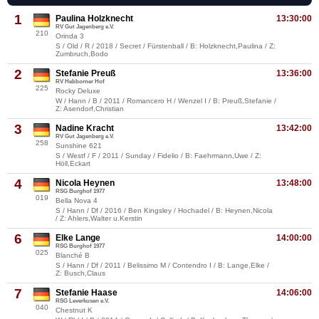
1
Paulina Holzknecht
13:30:00
RV Gut Jagenberg e.V.
210
Orinda 3
S / Old / R / 2018 / Secret / Fürstenball / B: Holzknecht,Paulina / Z:
Zumbruch,Bodo
2
Stefanie Preuß
13:36:00
RV Hebborner Hof
225
Rocky Deluxe
W / Hann / B / 2011 / Romancero H / Wenzel I / B: Preuß,Stefanie /
Z: Asendorf,Christian
3
Nadine Kracht
13:42:00
RV Gut Jagenberg e.V.
258
Sunshine 621
S / Westf / F / 2011 / Sunday / Fidelio / B: Faehrmann,Uwe / Z:
Höll,Eckart
4
Nicola Heynen
13:48:00
RSG Burghof 1977
019
Bella Nova 4
S / Hann / Df / 2016 / Ben Kingsley / Hochadel / B: Heynen,Nicola
/ Z: Ahlers,Walter u.Kerstin
6
Elke Lange
14:00:00
RSG Burghof 1977
025
Blanché B
S / Hann / Df / 2011 / Belissimo M / Contendro I / B: Lange,Elke /
Z: Busch,Claus
7
Stefanie Haase
14:06:00
RSG Leverkusen e.V.
040
Chestnut K