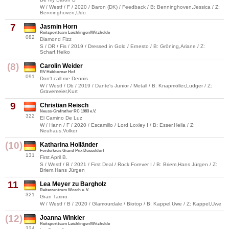
W / Westf / F / 2020 / Baron (DK) / Feedback / B: Benninghoven,Jessica / Z:
Benninghoven,Udo
7
Jasmin Horn
Reitsportteam Leichlingen/Witzhelde
082
Diamond Fizz
S / DR / Fis / 2019 / Dressed in Gold / Ernesto / B: Gröning,Ariane / Z:
Scharf,Heiko
(8)
Carolin Weider
RV Hebborner Hof
091
Don't call me Dennis
W / Westf / Db / 2019 / Dante's Junior / Metall / B: Knapmöller,Ludger / Z:
Gravemeier,Kurt
9
Christian Reisch
Neuss-Grefrather RC 1983 e.V.
322
El Camino De Luz
W / Hann / F / 2020 / Escamillo / Lord Loxley I / B: Esser,Hella / Z:
Neuhaus,Volker
(10)
Katharina Holländer
Förderkreis Grand Prix Düsseldorf
131
First April B.
S / Westf / B / 2021 / First Deal / Rock Forever I / B: Briem,Hans Jürgen / Z:
Briem,Hans Jürgen
11
Lea Meyer zu Bargholz
Reiterzentrum Worch e. V.
321
Gran Tarino
W / Westf / B / 2020 / Glamourdale / Biotop / B: Kappel,Uwe / Z: Kappel,Uwe
(12)
Joanna Winkler
Reitsportteam Leichlingen/Witzhelde
324