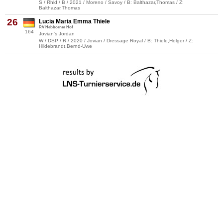
S / Rhld / B / 2021 / Moreno / Savoy / B: Balthazar,Thomas / Z:
Balthazar,Thomas
26
Lucia Maria Emma Thiele
RV Hebborner Hof
164
Jovian's Jordan
W / DSP / R / 2020 / Jovian / Dressage Royal / B: Thiele,Holger / Z:
Hildebrandt,Bernd-Uwe