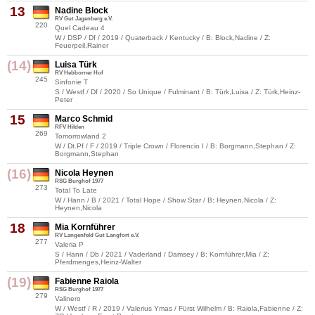
13
Nadine Block
RV Gut Jagenberg e.V.
220
Quel Cadeau 4
W / DSP / Df / 2019 / Quaterback / Kentucky / B: Block,Nadine / Z:
Feuerpeil,Rainer
(14)
Luisa Türk
RV Hebborner Hof
245
Sinfonie T
S / Westf / Df / 2020 / So Unique / Fulminant / B: Türk,Luisa / Z: Türk,Heinz-
Peter
15
Marco Schmid
RFV Hilden
269
Tomorrowland 2
W / Dt.Pf / F / 2019 / Triple Crown / Florencio I / B: Borgmann,Stephan / Z:
Borgmann,Stephan
(16)
Nicola Heynen
RSG Burghof 1977
273
Total To Late
W / Hann / B / 2021 / Total Hope / Show Star / B: Heynen,Nicola / Z:
Heynen,Nicola
18
Mia Kornführer
RV Langenfeld Gut Langfort e.V.
277
Valeria P
S / Hann / Db / 2021 / Vaderland / Damsey / B: Kornführer,Mia / Z:
Pferdmenges,Heinz-Walter
(19)
Fabienne Raiola
RSG Burghof 1977
279
Valinero
W / Westf / R / 2019 / Valerius Ymas / Fürst Wilhelm / B: Raiola,Fabienne / Z: