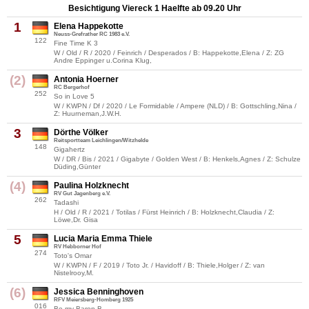
Besichtigung Viereck 1 Haelfte ab 09.20 Uhr
1
Elena Happekotte
Neuss-Grefrather RC 1983 e.V.
122
Fine Time K 3
W / Old / R / 2020 / Feinrich / Desperados / B: Happekotte,Elena / Z: ZG
Andre Eppinger u.Corina Klug,
(2)
Antonia Hoerner
RC Bergerhof
252
So in Love 5
W / KWPN / Df / 2020 / Le Formidable / Ampere (NLD) / B: Gottschling,Nina /
Z: Huurneman,J.W.H.
3
Dörthe Völker
Reitsportteam Leichlingen/Witzhelde
148
Gigahertz
W / DR / Bis / 2021 / Gigabyte / Golden West / B: Henkels,Agnes / Z: Schulze
Düding,Günter
(4)
Paulina Holzknecht
RV Gut Jagenberg e.V.
262
Tadashi
H / Old / R / 2021 / Totilas / Fürst Heinrich / B: Holzknecht,Claudia / Z:
Löwe,Dr. Gisa
5
Lucia Maria Emma Thiele
RV Hebborner Hof
274
Toto's Omar
W / KWPN / F / 2019 / Toto Jr. / Havidoff / B: Thiele,Holger / Z: van
Nistelrooy,M.
(6)
Jessica Benninghoven
RFV Meiersberg-Homberg 1925
016
Be my Baron B