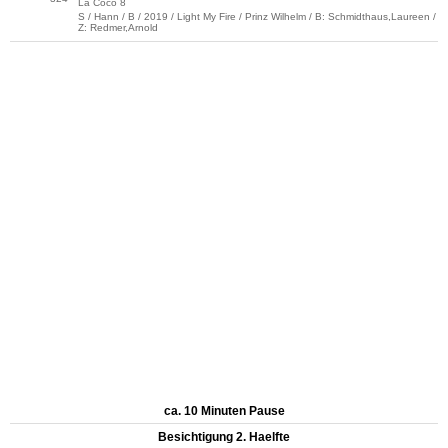
La Coco 8
S / Hann / B / 2019 / Light My Fire / Prinz Wilhelm / B: Schmidthaus,Laureen /
Z: Redmer,Arnold
ca. 10 Minuten Pause
Besichtigung 2. Haelfte