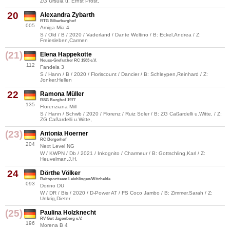
ZG Ursula u. Ernst Prost,
20
Alexandra Zybarth
RTG Silberberghof
005
Amiga Mia 4
S / Old / B / 2020 / Vaderland / Dante Weltino / B: Eckel,Andrea / Z:
Freiesleben,Carmen
(21)
Elena Happekotte
Neuss-Grefrather RC 1983 e.V.
112
Fandela 3
S / Hann / B / 2020 / Floriscount / Dancier / B: Schleypen,Reinhard / Z:
Jonker,Hellen
22
Ramona Müller
RSG Burghof 1977
135
Florenziana Mill
S / Hann / Schwb / 2020 / Florenz / Ruiz Soler / B: ZG Caßardelli u.Witte, / Z:
ZG Caßardelli u.Witte,
(23)
Antonia Hoerner
RC Bergerhof
204
Next Level NG
W / KWPN / Db / 2021 / Inkognito / Charmeur / B: Gottschling,Karl / Z:
Heuvelman,J.H.
24
Dörthe Völker
Reitsportteam Leichlingen/Witzhelde
093
Dorino DU
W / DR / Bis / 2020 / D-Power AT / FS Coco Jambo / B: Zimmer,Sarah / Z:
Unkrig,Dieter
(25)
Paulina Holzknecht
RV Gut Jagenberg e.V.
196
Morena B 4