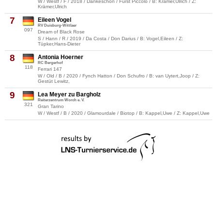
W / Westf / F / 2018 / Dankeschön / Fürst Piccolo / B: Krämer,Ulrich / Z:
Krämer,Ulrich
7
Eileen Vogel
RV Duisburg-Wittlaer
097
Dream of Black Rose
S / Hann / R / 2019 / Da Costa / Don Darius / B: Vogel,Eileen / Z:
Tüpker,Hans-Dieter
8
Antonia Hoerner
RC Bergerhof
118
Ferrari 147
W / Old / B / 2020 / Fynch Hatton / Don Schufro / B: van Uytert,Joop / Z:
Gestüt Lewitz,
9
Lea Meyer zu Bargholz
Reiterzentrum Worch e. V.
321
Gran Tarino
W / Westf / B / 2020 / Glamourdale / Biotop / B: Kappel,Uwe / Z: Kappel,Uwe