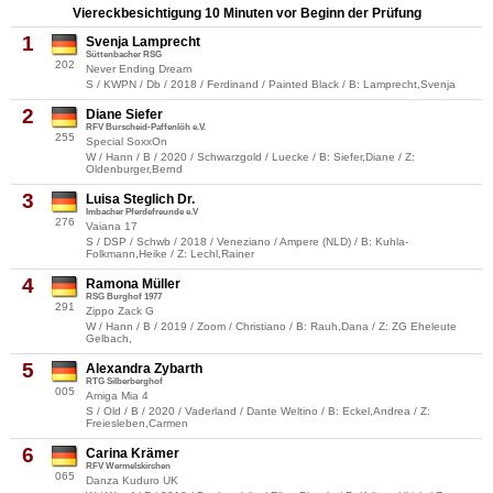
Viereckbesichtigung 10 Minuten vor Beginn der Prüfung
1
Svenja Lamprecht
Süttenbacher RSG
202
Never Ending Dream
S / KWPN / Db / 2018 / Ferdinand / Painted Black / B: Lamprecht,Svenja
2
Diane Siefer
RFV Burscheid-Paffenlöh e.V.
255
Special SoxxOn
W / Hann / B / 2020 / Schwarzgold / Luecke / B: Siefer,Diane / Z:
Oldenburger,Bernd
3
Luisa Steglich Dr.
Imbacher Pferdefreunde e.V
276
Vaiana 17
S / DSP / Schwb / 2018 / Veneziano / Ampere (NLD) / B: Kuhla-
Folkmann,Heike / Z: Lechl,Rainer
4
Ramona Müller
RSG Burghof 1977
291
Zippo Zack G
W / Hann / B / 2019 / Zoom / Christiano / B: Rauh,Dana / Z: ZG Eheleute
Gelbach,
5
Alexandra Zybarth
RTG Silberberghof
005
Amiga Mia 4
S / Old / B / 2020 / Vaderland / Dante Weltino / B: Eckel,Andrea / Z:
Freiesleben,Carmen
6
Carina Krämer
RFV Wermelskirchen
065
Danza Kuduro UK