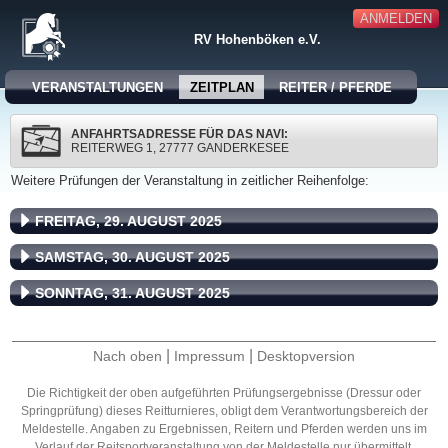
ANMELDEN
RV Hohenböken e.V.
VERANSTALTUNGEN
ZEITPLAN
REITER / PFERDE
ANFAHRTSADRESSE FÜR DAS NAVI:
REITERWEG 1, 27777 GANDERKESEE
Weitere Prüfungen der Veranstaltung in zeitlicher Reihenfolge:
FREITAG, 29. AUGUST 2025
SAMSTAG, 30. AUGUST 2025
SONNTAG, 31. AUGUST 2025
|
|
Nach oben
Impressum
Desktopversion
Die Richtigkeit der oben aufgeführten Prüfungsergebnisse (Dressur oder
Springprüfung) dieses Reitturnieres, obligt dem Verantwortungsbereich der
Meldestelle. Angaben zu Ergebnissen, Reitern und Pferden werden uns im
Verlauf der Reitsportveranstaltung von der Meldestelle nur übermittelt.