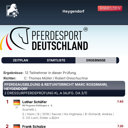
ANMELDEN
Heygendorf
ZEITPLAN
STARTLISTE
ERGEBNISSE
Ergebnisse:
12 Teilnehmer in dieser Prüfung.
Richter:
C:
Thomas Müller / Robert Greschuchna
PFERDEAUSBILDUNG & REITUNTERRICHT MARC ROSSMANN, H
EYGENDORF
2 DRESSURPFERDEPRÜFUNG KL.A (AUFG. DA 3/1)
1
Lothar Schäfer
7.40
RG Pegasus Göttingen e. V.
47
Scarletti L
S / Hann / B / 2019 / Secret / His Highness / B: Ehrhardt, Andrea /
Z: ZG Loch, Dieter u.Björn
2
Frank Schulze
7.20