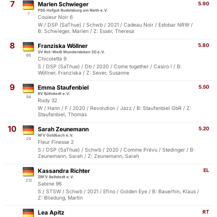
7
Marlen Schwieger
5.90
PSG Hofgut Rudelsburg am Rieth e.V.
7
Couleur Noir 6
W / DSP (SaThue) / Schwb / 2021 / Cadeau Noir / Estobar NRW /
B: Schwieger, Marlen / Z: Esser, Theresa
8
Franziska Wöllner
5.80
SV Rot-Weiß Wundersleben 50 e.V.
66
Chicoletta 9
S / DSP (SaThue) / Db / 2020 / Come together / Casiro I / B:
Wöllner, Franziska / Z: Sever, Susanne
9
Emma Staufenbiel
5.50
RV Büttstedt e.V.
94
Rudy 32
W / Hann / F / 2020 / Revolution / Jazz / B: Staufenbiel GbR / Z:
Staufenbiel, Thomas
10
Sarah Zeunemann
5.20
RFV Goldbach e.V.
24
Fleur Finesse 2
S / DSP (SaThue) / Schwb / 2020 / Comme Prévu / Stedinger / B:
Zeunemann, Sarah / Z: Zeunemann, Sarah
Kassandra Richter
EL
ZRFV Bellstedt e.V.
212
Sabine 96
S / STSW / Schwb / 2021 / Efino / Golden Eye / B: Bauerhin, Klaus /
Z: Bliedung, Martin
Lea Apitz
RT