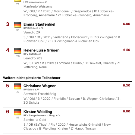
LRV Immenrode e.V.
78
Manfredo Weissena
W / Old / R / 2020 / Morricone I / Desperados / B: Lübbecke-
Kronberg, Annemarie / Z: Lübbecke-Kronberg, Annemarie
3
Emma Staufenbiel
6.80
RV Büttstedt e.V.
96
Venedig ZR
S / Old / Df / 2021 / Vaderland / Floriscount / B: ZG Zwingmann &
Richwien GbR / Z: ZG Zwingmann & Richwien GbR
4
Helene Luise Grüsen
6.50
RFV Buttstaedt
116
Leandro 209
W / STSW / R / 2019 / Lombard / Giulio / B: Dewaldt, Chantal / Z:
Vetterling, René
Weitere nicht platzierte Teilnehmer
5
Christiane Wagner
6.30
RV Edlau e.V.
32
Abtwalds Froschkönig
W / Old / B / 2020 / Franklin / Sezuan / B: Wagner, Christiane / Z:
ZG Schulz
6
Kirsten Weidling
6.00
RFV Sangerhausen u.Umg. e.V.
88
Sambalita Gold
S / DR (SaThue) / Fis / 2020 / Hesselteichs Grimaldi / New
Classico / B: Weidling, Kirsten / Z: Haupt, Torsten