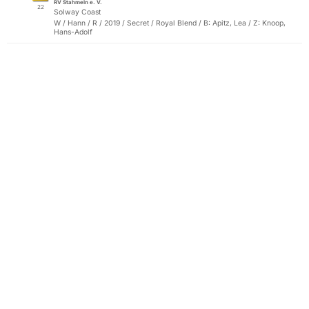
RV Stahmeln e. V.
22
Solway Coast
W / Hann / R / 2019 / Secret / Royal Blend / B: Apitz, Lea / Z: Knoop,
Hans-Adolf