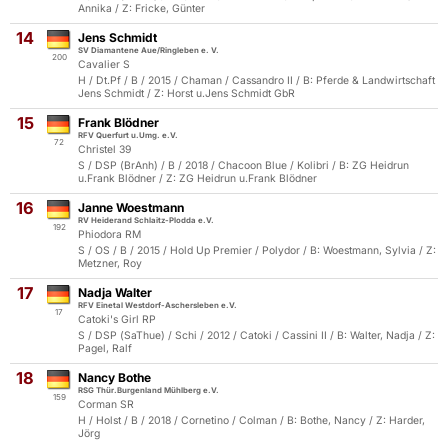
Annika / Z: Fricke, Günter
14
Jens Schmidt
SV Diamantene Aue/Ringleben e. V.
200
Cavalier S
H / Dt.Pf / B / 2015 / Chaman / Cassandro II / B: Pferde & Landwirtschaft
Jens Schmidt / Z: Horst u.Jens Schmidt GbR
15
Frank Blödner
RFV Querfurt u.Umg. e.V.
72
Christel 39
S / DSP (BrAnh) / B / 2018 / Chacoon Blue / Kolibri / B: ZG Heidrun
u.Frank Blödner / Z: ZG Heidrun u.Frank Blödner
16
Janne Woestmann
RV Heiderand Schlaitz-Plodda e.V.
192
Phiodora RM
S / OS / B / 2015 / Hold Up Premier / Polydor / B: Woestmann, Sylvia / Z:
Metzner, Roy
17
Nadja Walter
RFV Einetal Westdorf-Aschersleben e.V.
17
Catoki's Girl RP
S / DSP (SaThue) / Schi / 2012 / Catoki / Cassini II / B: Walter, Nadja / Z:
Pagel, Ralf
18
Nancy Bothe
RSG Thür.Burgenland Mühlberg e.V.
159
Corman SR
H / Holst / B / 2018 / Cornetino / Colman / B: Bothe, Nancy / Z: Harder,
Jörg