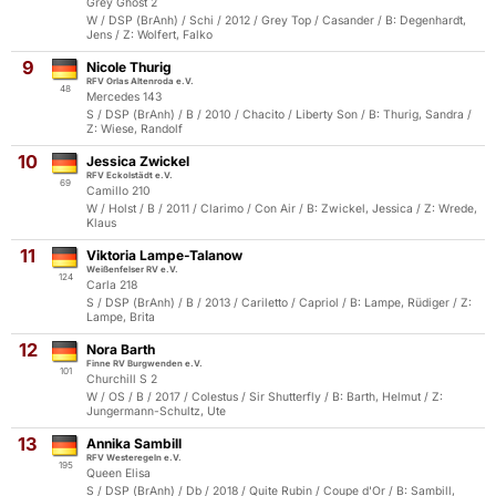
Grey Ghost 2
W / DSP (BrAnh) / Schi / 2012 / Grey Top / Casander / B: Degenhardt,
Jens / Z: Wolfert, Falko
9
Nicole Thurig
RFV Orlas Altenroda e.V.
48
Mercedes 143
S / DSP (BrAnh) / B / 2010 / Chacito / Liberty Son / B: Thurig, Sandra /
Z: Wiese, Randolf
10
Jessica Zwickel
RFV Eckolstädt e.V.
69
Camillo 210
W / Holst / B / 2011 / Clarimo / Con Air / B: Zwickel, Jessica / Z: Wrede,
Klaus
11
Viktoria Lampe-Talanow
Weißenfelser RV e.V.
124
Carla 218
S / DSP (BrAnh) / B / 2013 / Cariletto / Capriol / B: Lampe, Rüdiger / Z:
Lampe, Brita
12
Nora Barth
Finne RV Burgwenden e.V.
101
Churchill S 2
W / OS / B / 2017 / Colestus / Sir Shutterfly / B: Barth, Helmut / Z:
Jungermann-Schultz, Ute
13
Annika Sambill
RFV Westeregeln e.V.
195
Queen Elisa
S / DSP (BrAnh) / Db / 2018 / Quite Rubin / Coupe d'Or / B: Sambill,