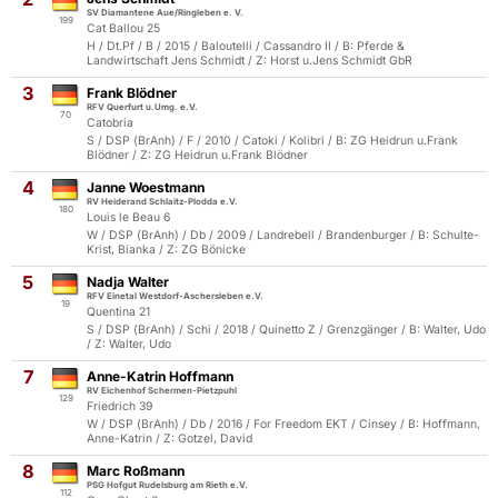
SV Diamantene Aue/Ringleben e. V.
199
Cat Ballou 25
H / Dt.Pf / B / 2015 / Baloutelli / Cassandro II / B: Pferde &
Landwirtschaft Jens Schmidt / Z: Horst u.Jens Schmidt GbR
3
Frank Blödner
RFV Querfurt u.Umg. e.V.
70
Catobria
S / DSP (BrAnh) / F / 2010 / Catoki / Kolibri / B: ZG Heidrun u.Frank
Blödner / Z: ZG Heidrun u.Frank Blödner
4
Janne Woestmann
RV Heiderand Schlaitz-Plodda e.V.
180
Louis le Beau 6
W / DSP (BrAnh) / Db / 2009 / Landrebell / Brandenburger / B: Schulte-
Krist, Bianka / Z: ZG Bönicke
5
Nadja Walter
RFV Einetal Westdorf-Aschersleben e.V.
19
Quentina 21
S / DSP (BrAnh) / Schi / 2018 / Quinetto Z / Grenzgänger / B: Walter, Udo
/ Z: Walter, Udo
7
Anne-Katrin Hoffmann
RV Eichenhof Schermen-Pietzpuhl
129
Friedrich 39
W / DSP (BrAnh) / Db / 2016 / For Freedom EKT / Cinsey / B: Hoffmann,
Anne-Katrin / Z: Gotzel, David
8
Marc Roßmann
PSG Hofgut Rudelsburg am Rieth e.V.
112