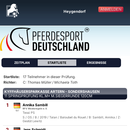
ANMELDEN
Heygendorf
ZEITPLAN
STARTLISTE
ERGEBNISSE
Startliste:
17 Teilnehmer in dieser Prüfung.
Richter:
C:
Thomas Müller / Michaela Toth
KYFFHÄUSERSPARKASSE ARTERN - SONDERSHAUSEN
11 SPRINGPRÜFUNG KL.M* M.SIEGERRUNDE 120CM
1
Annika Sambill
RFV Westeregeln e.V.
197
Tessi PS
S / OS / B / 2019 / Talan / Baloubet du Rouet / B: Sambill, Annika / Z:
Gestüt Lewitz
2
Jens Schmidt