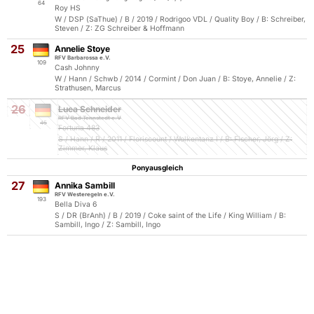
64
Roy HS
W / DSP (SaThue) / B / 2019 / Rodrigoo VDL / Quality Boy / B: Schreiber,
Steven / Z: ZG Schreiber & Hoffmann
25
Annelie Stoye
RFV Barbarossa e.V.
109
Cash Johnny
W / Hann / Schwb / 2014 / Cormint / Don Juan / B: Stoye, Annelie / Z:
Strathusen, Marcus
26
Luca Schneider
RFV Bad Tennstedt e.V
45
Fortuna 483
S / Hann / R / 2011 / Floriscount / Wolkentanz I / B: Fischer, Jörg / Z:
Zimmer, Klaus
Ponyausgleich
27
Annika Sambill
RFV Westeregeln e.V.
193
Bella Diva 6
S / DR (BrAnh) / B / 2019 / Coke saint of the Life / King William / B:
Sambill, Ingo / Z: Sambill, Ingo