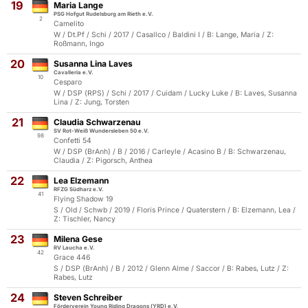
19
Maria Lange
PSG Hofgut Rudelsburg am Rieth e.V.
2
Camelito
W / Dt.Pf / Schi / 2017 / Casallco / Baldini I / B: Lange, Maria / Z:
Roßmann, Ingo
20
Susanna Lina Laves
Cavalleria e.V.
10
Cesparo
W / DSP (RPS) / Schi / 2017 / Cuidam / Lucky Luke / B: Laves, Susanna
Lina / Z: Jung, Torsten
21
Claudia Schwarzenau
SV Rot-Weiß Wundersleben 50 e.V.
98
Confetti 54
W / DSP (BrAnh) / B / 2016 / Carleyle / Acasino B / B: Schwarzenau,
Claudia / Z: Pigorsch, Anthea
22
Lea Elzemann
RFZG Südharz e.V.
41
Flying Shadow 19
S / Old / Schwb / 2019 / Floris Prince / Quaterstern / B: Elzemann, Lea /
Z: Tischler, Nancy
23
Milena Gese
RV Laucha e.V.
42
Grace 446
S / DSP (BrAnh) / B / 2012 / Glenn Alme / Saccor / B: Rabes, Lutz / Z:
Rabes, Lutz
24
Steven Schreiber
Förderverein Young Riding Dragons (YRD) e,V,