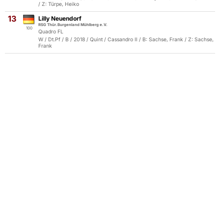
/ Z: Türpe, Heiko
13
Lilly Neuendorf
RSG Thür.Burgenland Mühlberg e.V.
100
Quadro FL
W / Dt.Pf / B / 2018 / Quint / Cassandro II / B: Sachse, Frank / Z: Sachse,
Frank