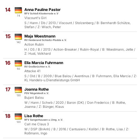
14
Anna Pauline Pastor
RFV Schloß Klosterrode e.V
74
Viscount's Girl
S / Hann / Db / 2013 / Viscount / Stolzenberg / B: Bernhardt-Schütze,
Stefan / Z: Wisch, Peter
15
Maja Woestmann
RV Heiderand Schlaitz-Plodda e.V.
142
Action Rubin
H / OS / B / 2013 / Action-Breaker / Rubin-Royal / B: Woestmann, Jette /
Z: Hust, Volkhard
16
Ella Marcia Fuhrmann
RV Großbrüchter e.V.
50
Attacke 41
S / Old / B / 2009 / Blue Balou / Aventinus / B: Fuhrmann, Ella Marcia / Z:
KL Handels-u.Dienstleistungs GmbH
17
Joanna Rothe
PSV Nägelstedt e.V.
130
Bujani Balou
W / Hann / Schwb / 2020 / Baron (DK) / Don Frederico / B: Rothe,
Joanna / Z: Bünger, Klaus
18
Lisa Rothe
RFV Sangerhausen u.Umg. e.V.
120
Call me Claus 3
W / DSP (BrAnh) / B / 2016 / Cantusiero / Kolibri / B: Rothe, Lisa / Z:
Roßmann, Ingo