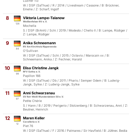
Luzifer 113
W / DSP (SaThue) / R / 2014 / Livestream / Cassone / B: Brückner,
Emelie / Z: Scharf, Ingolf
8
Viktoria Lampe-Talanow
Weißenfelser RV e.V.
126
Mochella
S / DSP (BrAnh) / Schi / 2019 / Modesto / Chello II / B: Lampe, Rüdiger /
Z: Lampe, Rüdiger
9
Anika Schneemann
RV Am Kirchholz Rippersroda
84
O'Sullivan
W / DSP (SaThue) / Schi / 2015 / Octavio / Marocain xx / B:
Schneemann, Anika / Z: Fechner, Harald
10
Elisa Christine Jangk
RFV Gotha e.V.
99
Papillon 166
W / DSP (SaThue) / Db / 2011 / Pharis / Semper Odem / B: Ludwig-
Jangk, Sylke / Z: Ludwig-Jangk, Sylke
11
Anni Schwarzenau
SV Rot-Weiß Wundersleben 50 e.V.
97
Petite Chérie
S / Hann / B / 2019 / Perigerio / Stolzenberg / B: Schwarzenau, Anni / Z:
Beutner, Heinrich
12
Maren Keller
Cavalleria e.V.
12
Piet 76
W / DSP (SaThue) / F / 2016 / Palmares / Sir Hayfield / B: Jüttner, Bedia