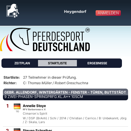
Heygendorf
ANMELDEN
ZEITPLAN
STARTLISTE
ERGEBNISSE
Startliste:
27 Teilnehmer in dieser Prüfung.
Richter:
C:
Thomas Müller / Robert Greschuchna
GEBR. ALLENDORF, WINTERGÄRTEN - FENSTER - TÜREN, BUTTSTÄDT
9 ZWEI-PHASEN-SPRINGPRFG.KL.A** 105CM
1
Annelie Stoye
RFV Barbarossa e.V.
110
Cimarron`s Spirit
W / DSP (BrAnh) / Schi / 2014 / Christian / Carrico / B: Unbekannt, Jörg
/ Z: Skala, Lars
2
Steven Schreiber