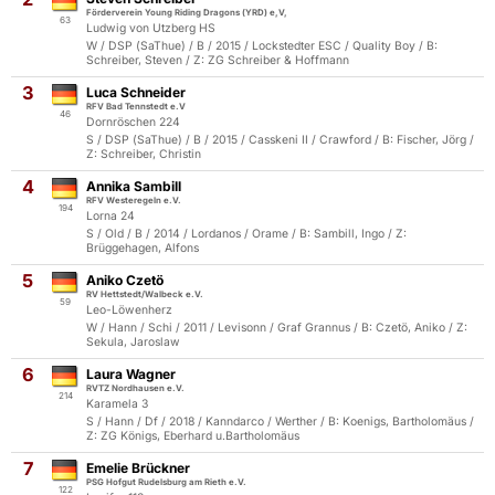
Förderverein Young Riding Dragons (YRD) e,V,
63
Ludwig von Utzberg HS
W / DSP (SaThue) / B / 2015 / Lockstedter ESC / Quality Boy / B:
Schreiber, Steven / Z: ZG Schreiber & Hoffmann
3
Luca Schneider
RFV Bad Tennstedt e.V
46
Dornröschen 224
S / DSP (SaThue) / B / 2015 / Casskeni II / Crawford / B: Fischer, Jörg /
Z: Schreiber, Christin
4
Annika Sambill
RFV Westeregeln e.V.
194
Lorna 24
S / Old / B / 2014 / Lordanos / Orame / B: Sambill, Ingo / Z:
Brüggehagen, Alfons
5
Aniko Czetö
RV Hettstedt/Walbeck e.V.
59
Leo-Löwenherz
W / Hann / Schi / 2011 / Levisonn / Graf Grannus / B: Czetö, Aniko / Z:
Sekula, Jaroslaw
6
Laura Wagner
RVTZ Nordhausen e.V.
214
Karamela 3
S / Hann / Df / 2018 / Kanndarco / Werther / B: Koenigs, Bartholomäus /
Z: ZG Königs, Eberhard u.Bartholomäus
7
Emelie Brückner
PSG Hofgut Rudelsburg am Rieth e.V.
122