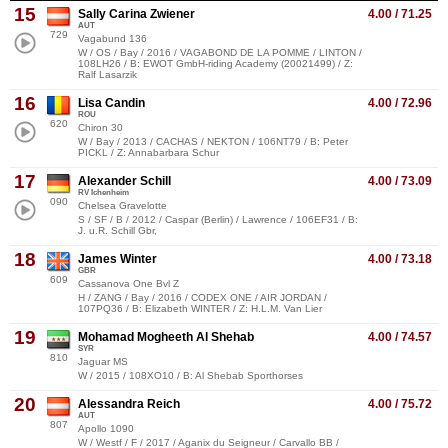
15
Sally Carina Zwiener
4.00 / 71.25
AUT
729
Vagabund 136
W / OS / Bay / 2016 / VAGABOND DE LA POMME / LINTON /
108LH26 / B: EWOT GmbH-riding Academy (20021499) / Z:
Ralf Lasarzik
16
Lisa Candin
4.00 / 72.96
ROU
620
Chiron 30
W / Bay / 2013 / CACHAS / NEKTON / 106NT79 / B: Peter
PICKL / Z: Annabarbara Schur
17
Alexander Schill
4.00 / 73.09
RV Ichenheim
090
Chelsea Gravelotte
S / SF / B / 2012 / Caspar (Berlin) / Lawrence / 106EF31 / B:
J. u.R. Schill Gbr,
18
James Winter
4.00 / 73.18
GBR
609
Cassanova One Bvl Z
H / ZANG / Bay / 2016 / CODEX ONE / AIR JORDAN /
107PQ36 / B: Elizabeth WINTER / Z: H.L.M. Van Lier
19
Mohamad Mogheeth Al Shehab
4.00 / 74.57
SYR
810
Jaguar MS
W / 2015 / 108XO10 / B: Al Shebab Sporthorses
20
Alessandra Reich
4.00 / 75.72
AUT
807
Apollo 1090
W / Westf / F / 2017 / Aganix du Seigneur / Carvallo BB /