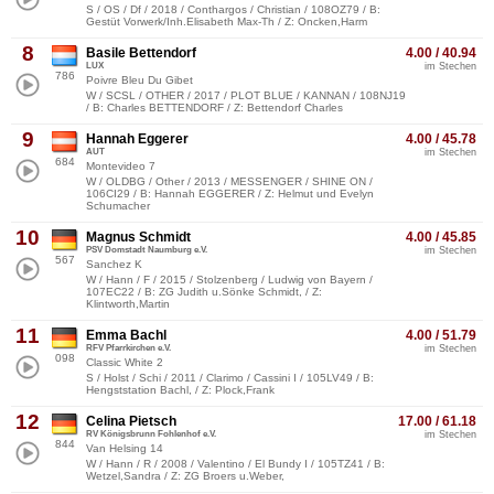
S / OS / Df / 2018 / Conthargos / Christian / 108OZ79 / B:
Gestüt Vorwerk/Inh.Elisabeth Max-Th / Z: Oncken,Harm
8
Basile Bettendorf
4.00 / 40.94
LUX
im Stechen
786
Poivre Bleu Du Gibet
W / SCSL / OTHER / 2017 / PLOT BLUE / KANNAN / 108NJ19
/ B: Charles BETTENDORF / Z: Bettendorf Charles
9
Hannah Eggerer
4.00 / 45.78
AUT
im Stechen
684
Montevideo 7
W / OLDBG / Other / 2013 / MESSENGER / SHINE ON /
106CI29 / B: Hannah EGGERER / Z: Helmut und Evelyn
Schumacher
10
Magnus Schmidt
4.00 / 45.85
PSV Domstadt Naumburg e.V.
im Stechen
567
Sanchez K
W / Hann / F / 2015 / Stolzenberg / Ludwig von Bayern /
107EC22 / B: ZG Judith u.Sönke Schmidt, / Z:
Klintworth,Martin
11
Emma Bachl
4.00 / 51.79
RFV Pfarrkirchen e.V.
im Stechen
098
Classic White 2
S / Holst / Schi / 2011 / Clarimo / Cassini I / 105LV49 / B:
Hengststation Bachl, / Z: Plock,Frank
12
Celina Pietsch
17.00 / 61.18
RV Königsbrunn Fohlenhof e.V.
im Stechen
844
Van Helsing 14
W / Hann / R / 2008 / Valentino / El Bundy I / 105TZ41 / B:
Wetzel,Sandra / Z: ZG Broers u.Weber,