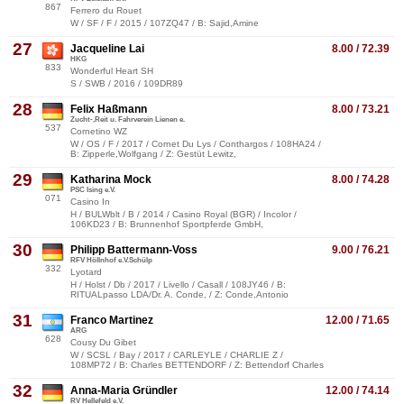
867
Ferrero du Rouet
W / SF / F / 2015 / 107ZQ47 / B: Sajid,Amine
27
Jacqueline Lai
8.00 / 72.39
HKG
833
Wonderful Heart SH
S / SWB / 2016 / 109DR89
28
Felix Haßmann
8.00 / 73.21
Zucht-,Reit u. Fahrverein Lienen e.
537
Cornetino WZ
W / OS / F / 2017 / Cornet Du Lys / Conthargos / 108HA24 /
B: Zipperle,Wolfgang / Z: Gestüt Lewitz,
29
Katharina Mock
8.00 / 74.28
PSC Ising e.V.
071
Casino In
H / BULWblt / B / 2014 / Casino Royal (BGR) / Incolor /
106KD23 / B: Brunnenhof Sportpferde GmbH,
30
Philipp Battermann-Voss
9.00 / 76.21
RFV Höllnhof e.V.Schülp
332
Lyotard
H / Holst / Db / 2017 / Livello / Casall / 108JY46 / B:
RITUALpasso LDA/Dr. A. Conde, / Z: Conde,Antonio
31
Franco Martinez
12.00 / 71.65
ARG
628
Cousy Du Gibet
W / SCSL / Bay / 2017 / CARLEYLE / CHARLIE Z /
108MP72 / B: Charles BETTENDORF / Z: Bettendorf Charles
32
Anna-Maria Gründler
12.00 / 74.14
RV Hellefeld e.V.