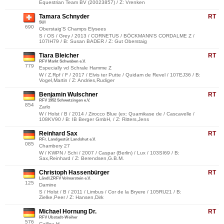
Equestrian Team BV (20023857) / Z: Vrenken
Tamara Schnyder
RT
SUI
690
Oberstaig'S Champs Elysees
S / OS / Grey / 2013 / CORNETUS / BÖCKMANN'S CORDALME Z /
107IH79 / B: Susan BADER / Z: Gut Oberstaig
Tiara Bleicher
RT
RFV Markt Schwaben e.V.
779
Especially vd Schrale Hamme Z
W / Z.Rpf / F / 2017 / Elvis ter Putte / Quidam de Revel / 107EJ36 / B:
Vogel,Martin / Z: Andries,Rudiger
Benjamin Wulschner
RT
RFV 1952 Schwetzingen e.V.
854
Zarlo
W / Holst / B / 2014 / Zirocco Blue (ex: Quamikase de / Cascavelle /
108KV90 / B: IB Berger GmbH, / Z: Ritters,Jens
Reinhard Sax
RT
RFr. Landgestüt Landshut e.V.
085
Chambery 27
W / KWPN / Schi / 2007 / Caspar (Berlin) / Lux / 103SI69 / B:
Sax,Reinhard / Z: Berendsen,G.B.M.
Christoph Hassenbürger
RT
Ländl.ZRFV Volmarstein e.V.
125
Damine
S / Holst / B / 2011 / Limbus / Cor de la Bryere / 105RU21 / B:
Zielke,Peer / Z: Hansen,Dirk
Michael Hornung Dr.
RT
RFV Ubstadt-Weiher
576
Caillou H