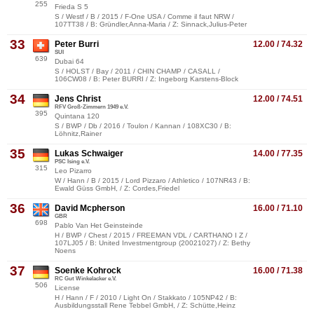
255
Frieda S 5
S / Westf / B / 2015 / F-One USA / Comme il faut NRW /
107TT38 / B: Gründler,Anna-Maria / Z: Sinnack,Julius-Peter
33
Peter Burri
12.00 / 74.32
SUI
639
Dubai 64
S / HOLST / Bay / 2011 / CHIN CHAMP / CASALL /
106CW08 / B: Peter BURRI / Z: Ingeborg Karstens-Block
34
Jens Christ
12.00 / 74.51
RFV Groß-Zimmern 1949 e.V.
395
Quintana 120
S / BWP / Db / 2016 / Toulon / Kannan / 108XC30 / B:
Löhnitz,Rainer
35
Lukas Schwaiger
14.00 / 77.35
PSC Ising e.V.
315
Leo Pizarro
W / Hann / B / 2015 / Lord Pizzaro / Athletico / 107NR43 / B:
Ewald Güss GmbH, / Z: Cordes,Friedel
36
David Mcpherson
16.00 / 71.10
GBR
698
Pablo Van Het Geinsteinde
H / BWP / Chest / 2015 / FREEMAN VDL / CARTHANO I Z /
107LJ05 / B: United Investmentgroup (20021027) / Z: Bethy
Noens
37
Soenke Kohrock
16.00 / 71.38
RC Gut Winkelacker e.V.
506
License
H / Hann / F / 2010 / Light On / Stakkato / 105NP42 / B:
Ausbildungsstall Rene Tebbel GmbH, / Z: Schütte,Heinz