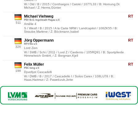
W / Old / B / 2015 / Conthargos / Catoki / 107TL33 / B: Hornung,Dr.
Michael / Z: Herms,Günter
Michael Viehweg
RT
PSV St.G. Ingolstadt-Hagau e.V.
511
Amélie 4
S / Westf / B / 2015 / A la Carte NRW / Landcapitol / 106ZK55 / B:
Straube,Marlene / Z: Böckmann,Isabel
Jörg Oppermann
RT
RFV Elz e.V.
326
Lord Zion
W / SWB / Schi / 2011 / Lord Z / Cardento / 105RQ91 / B: Sportpferde
Himmelreich GmbH, / Z: Bergman,Kjell
Felix Müller
RT
PSC Ising e.V.
198
Dyvellyst Cascadelli
W / DWB / B / 2017 / Cascadello I / Solos Carex / 108LU78 / B:
Haas,Hartmut / Z: Pawelczuk,Jette