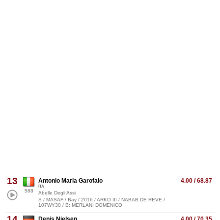
13
Antonio Maria Garofalo
4.00 / 68.87
ITA
588
Abelle Degli Assi
S / MASAF / Bay / 2016 / ARKO III / NABAB DE REVE /
107WY30 / B: MERLANI DOMENICO
14
Denis Nielsen
4.00 / 70.35