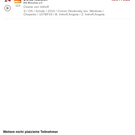
RA München e.V.
115
Cosmo von Imhoff
S / OS / Schwb / 2016 / Cornet Obolensky (ex: Windows /
Chepetto / 107BP19 / B: Imhoff,Angela / Z: Imhoff,Angela
Weitere nicht platzierte Teilnehmer