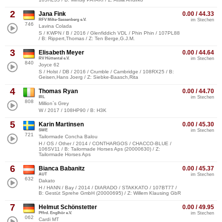
2
Jana Fink
0.00 / 44.33
RFV Milte-Sassenberg e.V.
im Stechen
746
Lavina Colada
S / KWPN / B / 2016 / Glenfiddich VDL / Phin Phin / 107PL88
/ B: Rippert,Thomas / Z: Ten Berge,G.J.M.
3
Elisabeth Meyer
0.00 / 44.64
RV Hüttental e.V.
im Stechen
840
Joyce 62
S / Holst / DB / 2016 / Crumble / Cambridge / 108RX25 / B:
Geisen,Hans Joerg / Z: Siebke-Baasch,Rita
4
Thomas Ryan
0.00 / 44.70
IRL
im Stechen
808
Million`s Grey
W / 2017 / 108HP90 / B: H3K
5
Karin Martinsen
0.00 / 45.30
SWE
im Stechen
721
Tailormade Concha Balou
H / OS / Other / 2014 / CONTHARGOS / CHACCO-BLUE /
106SV11 / B: Tailormade Horses Aps (20000630) / Z:
Tailormade Horses Aps
6
Bianca Babanitz
0.00 / 45.37
AUT
im Stechen
632
Dakato
H / HANN / Bay / 2014 / DIARADO / STAKKATO / 107BT77 /
B: Gestüt Sprehe GmbH (20000695) / Z: Willem Klausing GbR
7
Helmut Schönstetter
0.00 / 49.95
Pffrd. Englhör e.V.
im Stechen
062
Cardi MT