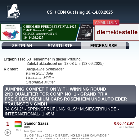
CSI / CDN Gut Ising 10.-14.09.2025
ANMELDEN
ZEITPLAN
STARTLISTE
ERGEBNISSE
Ergebnisse:
53 Teilnehmer in dieser Prüfung.
Zuletzt aktualisiert um 18:08 Uhr (13.09.2025)
Richter:
Jacqueline Schmieder
Karin Schindele
Lieselotte Müller
Stephanie Müller
JUMPING COMPETITION WITH WINNING ROUND
2ND QUALIFIER FOR COMP. NO. 1 - GRAND PRIX
PREIS DER PREMIUM CARS ROSENHEIM UND AUTO EDER
TRAUNSTEIN GMBH
04 CSI 2* - SPRINGPRÜFUNG KL.S** M.SIEGERRUNDE -
INTERNATIONAL- 1.45M
1
Sandor Szasz
0.00 / 42.97
HUN
im Stechen
701
Pm Quintera
S / OS / Bay / 2011 / Q.BREITLING LS / LBH CALVADOS /
105RL35 / B: Mihßly PATAKI / Z: Attila Andirko