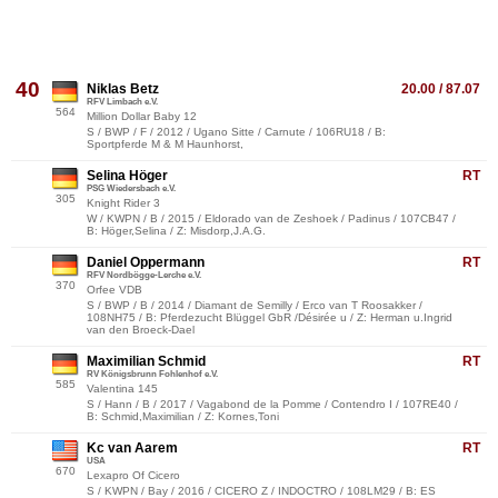
40
Niklas Betz
20.00 / 87.07
RFV Limbach e.V.
564
Million Dollar Baby 12
S / BWP / F / 2012 / Ugano Sitte / Carnute / 106RU18 / B:
Sportpferde M & M Haunhorst,
Selina Höger
RT
PSG Wiedersbach e.V.
305
Knight Rider 3
W / KWPN / B / 2015 / Eldorado van de Zeshoek / Padinus / 107CB47 /
B: Höger,Selina / Z: Misdorp,J.A.G.
Daniel Oppermann
RT
RFV Nordbögge-Lerche e.V.
370
Orfee VDB
S / BWP / B / 2014 / Diamant de Semilly / Erco van T Roosakker /
108NH75 / B: Pferdezucht Blüggel GbR /Désirée u / Z: Herman u.Ingrid
van den Broeck-Dael
Maximilian Schmid
RT
RV Königsbrunn Fohlenhof e.V.
585
Valentina 145
S / Hann / B / 2017 / Vagabond de la Pomme / Contendro I / 107RE40 /
B: Schmid,Maximilian / Z: Kornes,Toni
Kc van Aarem
RT
USA
670
Lexapro Of Cicero
S / KWPN / Bay / 2016 / CICERO Z / INDOCTRO / 108LM29 / B: ES