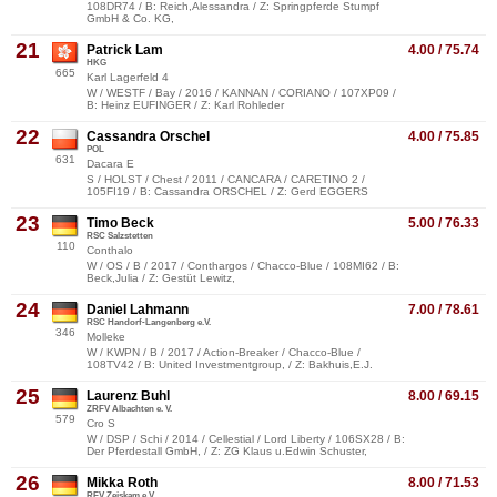
108DR74 / B: Reich,Alessandra / Z: Springpferde Stumpf
GmbH & Co. KG,
21
Patrick Lam
4.00 / 75.74
HKG
665
Karl Lagerfeld 4
W / WESTF / Bay / 2016 / KANNAN / CORIANO / 107XP09 /
B: Heinz EUFINGER / Z: Karl Rohleder
22
Cassandra Orschel
4.00 / 75.85
POL
631
Dacara E
S / HOLST / Chest / 2011 / CANCARA / CARETINO 2 /
105FI19 / B: Cassandra ORSCHEL / Z: Gerd EGGERS
23
Timo Beck
5.00 / 76.33
RSC Salzstetten
110
Conthalo
W / OS / B / 2017 / Conthargos / Chacco-Blue / 108MI62 / B:
Beck,Julia / Z: Gestüt Lewitz,
24
Daniel Lahmann
7.00 / 78.61
RSC Handorf-Langenberg e.V.
346
Molleke
W / KWPN / B / 2017 / Action-Breaker / Chacco-Blue /
108TV42 / B: United Investmentgroup, / Z: Bakhuis,E.J.
25
Laurenz Buhl
8.00 / 69.15
ZRFV Albachten e. V.
579
Cro S
W / DSP / Schi / 2014 / Cellestial / Lord Liberty / 106SX28 / B:
Der Pferdestall GmbH, / Z: ZG Klaus u.Edwin Schuster,
26
Mikka Roth
8.00 / 71.53
RFV Zeiskam e.V.