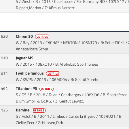
S / Westf / B / 2013 / Cup Cooper / For Germany RD
/ 107LS17 / 
Rippert,Marion / Z: Aßmus,Norbert
620
Chiron 30
DETAILS
W / Bay / 2013 / CACHAS / NEKTON
/ 106NT79 / B: Peter PICKL / 
Annabarbara Schur
810
Jaguar MS
W / 2015
/ 108XO10 / B: Al Shebab Sporthorses
814
I will be famous
DETAILS
W / KWPN / 2013
/ 106MO04 / B: Gestüt Sprehe
464
Titanium PS
DETAILS
S / OS / B / 2018 / Talan / Conthargos
/ 108XJ96 / B: Sportpferde
Blum GmbH & Co.KG, / Z: Gestüt Lewitz,
125
Damine
DETAILS
S / Holst / B / 2011 / Limbus / Cor de la Bryere
/ 105RU21 / B:
Zielke,Peer / Z: Hansen,Dirk