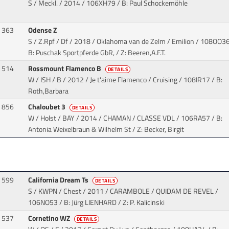
S / Meckl. / 2014
/ 106XH79 / B: Paul Schockemöhle
363
Odense Z
S / Z.Rpf / Df / 2018 / Oklahoma van de Zelm / Emilion
/ 108OO36
B: Puschak Sportpferde GbR, / Z: Beeren,A.F.T.
514
Rossmount Flamenco B
DETAILS
W / ISH / B / 2012 / Je t'aime Flamenco / Cruising
/ 108IR17 / B:
Roth,Barbara
856
Chaloubet 3
DETAILS
W / Holst / BAY / 2014 / CHAMAN / CLASSE VDL
/ 106RA57 / B:
Antonia Weixelbraun & Wilhelm St / Z: Becker, Birgit
599
California Dream Ts
DETAILS
S / KWPN / Chest / 2011 / CARAMBOLE / QUIDAM DE REVEL
/
106NO53 / B: Jürg LIENHARD / Z: P. Kalicinski
537
Cornetino WZ
DETAILS