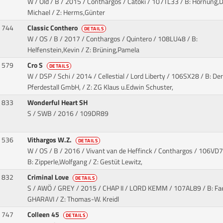
W / Old / B / 2015 / Conthargos / Catoki
/ 107TL33 / B: Hornung,D
Michael / Z: Herms,Günter
744
Classic Conthero
DETAILS
W / OS / B / 2017 / Conthargos / Quintero
/ 108LU48 / B:
Helfenstein,Kevin / Z: Brüning,Pamela
579
Cro S
DETAILS
W / DSP / Schi / 2014 / Cellestial / Lord Liberty
/ 106SX28 / B: Der
Pferdestall GmbH, / Z: ZG Klaus u.Edwin Schuster,
833
Wonderful Heart SH
S / SWB / 2016
/ 109DR89
536
Vithargos W.Z.
DETAILS
W / OS / B / 2016 / Vivant van de Heffinck / Conthargos
/ 106VD7
B: Zipperle,Wolfgang / Z: Gestüt Lewitz,
832
Criminal Love
DETAILS
S / AWÖ / GREY / 2015 / CHAP II / LORD KEMM
/ 107AL89 / B: Fa
GHARAVI / Z: Thomas-W. Kreidl
747
Colleen 45
DETAILS