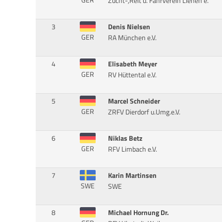
GER
Zucht-,Reit u. Fahrverein Lienen e.
3
Denis Nielsen
GER
RA München e.V.
4
Elisabeth Meyer
GER
RV Hüttental e.V.
5
Marcel Schneider
GER
ZRFV Dierdorf u.Umg.e.V.
6
Niklas Betz
GER
RFV Limbach e.V.
7
Karin Martinsen
SWE
SWE
8
Michael Hornung Dr.