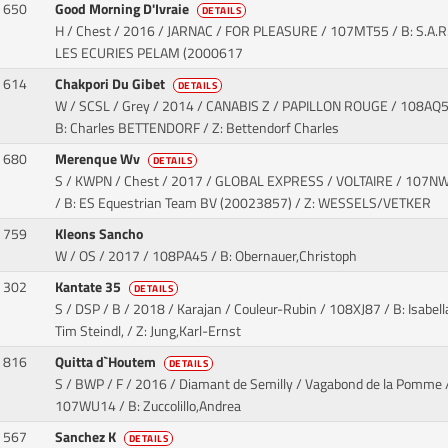
650
Good Morning D'Ivraie
DETAILS
H / Chest / 2016 / JARNAC / FOR PLEASURE
/ 107MT55 / B: S.A.R.
LES ECURIES PELAM (2000617
614
Chakpori Du Gibet
DETAILS
W / SCSL / Grey / 2014 / CANABIS Z / PAPILLON ROUGE
/ 108AQ5
B: Charles BETTENDORF / Z: Bettendorf Charles
680
Merenque Wv
DETAILS
S / KWPN / Chest / 2017 / GLOBAL EXPRESS / VOLTAIRE
/ 107N
/ B: ES Equestrian Team BV (20023857) / Z: WESSELS/VETKER
759
Kleons Sancho
W / OS / 2017
/ 108PA45 / B: Obernauer,Christoph
302
Kantate 35
DETAILS
S / DSP / B / 2018 / Karajan / Couleur-Rubin
/ 108XJ87 / B: Isabella
Tim Steindl, / Z: Jung,Karl-Ernst
816
Quitta d`Houtem
DETAILS
S / BWP / F / 2016 / Diamant de Semilly / Vagabond de la Pomme
107WU14 / B: Zuccolillo,Andrea
567
Sanchez K
DETAILS