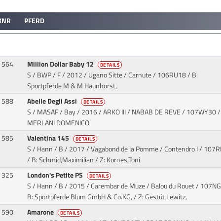
KNR
PFERD
564
Million Dollar Baby 12
DETAILS
S / BWP / F / 2012 / Ugano Sitte / Carnute
/ 106RU18 / B:
Sportpferde M & M Haunhorst,
588
Abelle Degli Assi
DETAILS
S / MASAF / Bay / 2016 / ARKO III / NABAB DE REVE
/ 107WY30 / 
MERLANI DOMENICO
585
Valentina 145
DETAILS
S / Hann / B / 2017 / Vagabond de la Pomme / Contendro I
/ 107R
/ B: Schmid,Maximilian / Z: Kornes,Toni
325
London's Petite PS
DETAILS
S / Hann / B / 2015 / Carembar de Muze / Balou du Rouet
/ 107NG
B: Sportpferde Blum GmbH & Co.KG, / Z: Gestüt Lewitz,
590
Amarone
DETAILS