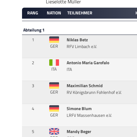
Lieselotte Müller
RANG
NATION
TEILNEHMER
Abteilung 1
1
Niklas Betz
GER
RFV Limbach e.V.
2
Antonio Maria Garofalo
ITA
ITA
3
Maximilian Schmid
GER
RV Königsbrunn Fohlenhof e.V.
4
Simone Blum
GER
LRFV Massenhausen e.V.
5
Mandy Beger