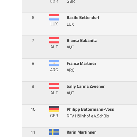
GBR
GBR
6
Basile Bettendorf
LUX
LUX
7
Bianca Babanitz
AUT
AUT
8
Franco Martinez
ARG
ARG
9
Sally Carina Zwiener
AUT
AUT
10
Philipp Battermann-Voss
GER
RFV Höllnhof e.V.Schülp
11
Karin Martinsen