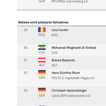
GER
RFV Milte-Sassenberg e.V.
Weitere nicht platzierte Teilnehmer
29
Lisa Candin
ROU
ROU
30
Mohamad Mogheeth Al Shehab
SYR
SYR
31
Bianca Babanitz
AUT
AUT
32
Hans Günther Blum
GER
PSV St.G. Ingolstadt-Hagau e.V.
33
Christoph Hassenbürger
GER
Ländl.ZRFV Volmarstein e.V.