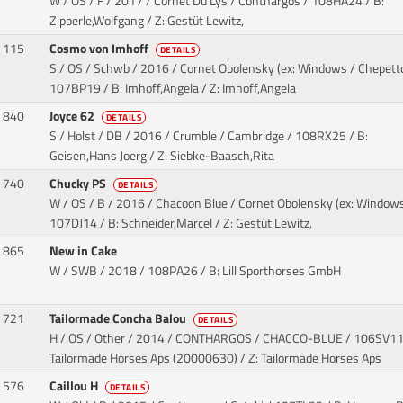
W / OS / F / 2017 / Cornet Du Lys / Conthargos
/ 108HA24 / B:
Zipperle,Wolfgang / Z: Gestüt Lewitz,
115
Cosmo von Imhoff
DETAILS
S / OS / Schwb / 2016 / Cornet Obolensky (ex: Windows / Chepett
107BP19 / B: Imhoff,Angela / Z: Imhoff,Angela
840
Joyce 62
DETAILS
S / Holst / DB / 2016 / Crumble / Cambridge
/ 108RX25 / B:
Geisen,Hans Joerg / Z: Siebke-Baasch,Rita
740
Chucky PS
DETAILS
W / OS / B / 2016 / Chacoon Blue / Cornet Obolensky (ex: Window
107DJ14 / B: Schneider,Marcel / Z: Gestüt Lewitz,
865
New in Cake
W / SWB / 2018
/ 108PA26 / B: Lill Sporthorses GmbH
721
Tailormade Concha Balou
DETAILS
H / OS / Other / 2014 / CONTHARGOS / CHACCO-BLUE
/ 106SV11 
Tailormade Horses Aps (20000630) / Z: Tailormade Horses Aps
576
Caillou H
DETAILS