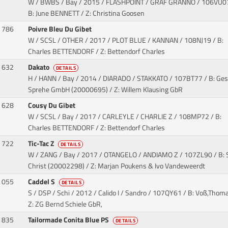
W / BWBS / Bay / 2015 / FLASHPOINT / GRAF GRANNO
/ 106VU07
B: June BENNETT / Z: Christina Goosen
786
Poivre Bleu Du Gibet
W / SCSL / OTHER / 2017 / PLOT BLUE / KANNAN
/ 108NJ19 / B:
Charles BETTENDORF / Z: Bettendorf Charles
632
Dakato
DETAILS
H / HANN / Bay / 2014 / DIARADO / STAKKATO
/ 107BT77 / B: Ges
Sprehe GmbH (20000695) / Z: Willem Klausing GbR
628
Cousy Du Gibet
W / SCSL / Bay / 2017 / CARLEYLE / CHARLIE Z
/ 108MP72 / B:
Charles BETTENDORF / Z: Bettendorf Charles
722
Tic-Tac Z
DETAILS
W / ZANG / Bay / 2017 / OTANGELO / ANDIAMO Z
/ 107ZL90 / B: S
Christ (20002298) / Z: Marjan Poukens & Ivo Vandeweerdt
055
Caddel S
DETAILS
S / DSP / Schi / 2012 / Calido I / Sandro
/ 107QY61 / B: Voß,Thoma
Z: ZG Bernd Schiele GbR,
835
Tailormade Conita Blue PS
DETAILS