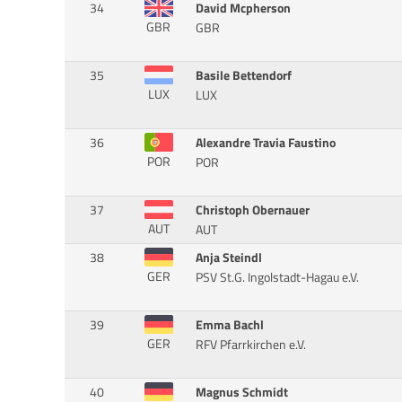
34
David Mcpherson
GBR
GBR
35
Basile Bettendorf
LUX
LUX
36
Alexandre Travia Faustino
POR
POR
37
Christoph Obernauer
AUT
AUT
38
Anja Steindl
GER
PSV St.G. Ingolstadt-Hagau e.V.
39
Emma Bachl
GER
RFV Pfarrkirchen e.V.
40
Magnus Schmidt