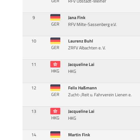
GER
RFV Ubstadt-Weiher
9
Jana Fink
GER
RFV Milte-Sassenberg e.V.
10
Laurenz Buhl
GER
ZRFV Albachten e. V.
11
Jacqueline Lai
HKG
HKG
12
Felix Haßmann
GER
Zucht-,Reit u. Fahrverein Lienen e.
13
Jacqueline Lai
HKG
HKG
14
Martin Fink