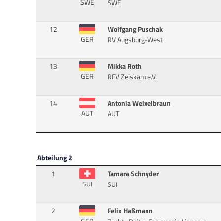
SWE
SWE
12
Wolfgang Puschak
GER
RV Augsburg-West
13
Mikka Roth
GER
RFV Zeiskam e.V.
14
Antonia Weixelbraun
AUT
AUT
Abteilung 2
1
Tamara Schnyder
SUI
SUI
2
Felix Haßmann