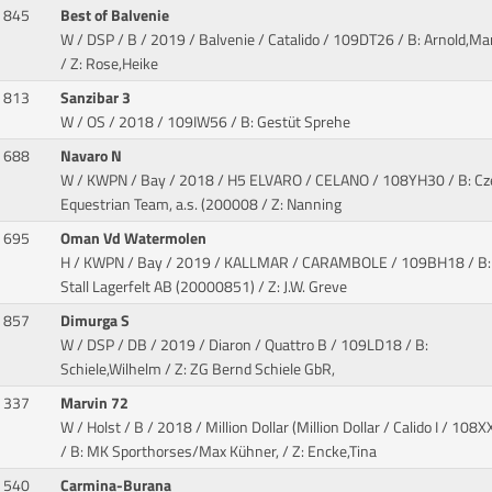
845
Best of Balvenie
W / DSP / B / 2019 / Balvenie / Catalido
/ 109DT26 / B: Arnold,Ma
/ Z: Rose,Heike
813
Sanzibar 3
W / OS / 2018
/ 109IW56 / B: Gestüt Sprehe
688
Navaro N
W / KWPN / Bay / 2018 / H5 ELVARO / CELANO
/ 108YH30 / B: Cz
Equestrian Team, a.s. (200008 / Z: Nanning
695
Oman Vd Watermolen
H / KWPN / Bay / 2019 / KALLMAR / CARAMBOLE
/ 109BH18 / B:
Stall Lagerfelt AB (20000851) / Z: J.W. Greve
857
Dimurga S
W / DSP / DB / 2019 / Diaron / Quattro B
/ 109LD18 / B:
Schiele,Wilhelm / Z: ZG Bernd Schiele GbR,
337
Marvin 72
W / Holst / B / 2018 / Million Dollar (Million Dollar / Calido I
/ 108X
/ B: MK Sporthorses/Max Kühner, / Z: Encke,Tina
540
Carmina-Burana