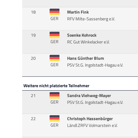
18
Martin Fink
GER
RFV Milte-Sassenberg e.V.
19
Soenke Kohrock
GER
RC Gut Winkelacker e.V.
20
Hans Günther Blum
GER
PSV St.G. Ingolstadt-Hagau e.V.
Weitere nicht platzierte Teilnehmer
21
Sandra Viehweg-Mayer
GER
PSV St.G. Ingolstadt-Hagau e.V.
22
Christoph Hassenbürger
GER
Ländl.ZRFV Volmarstein e.V.