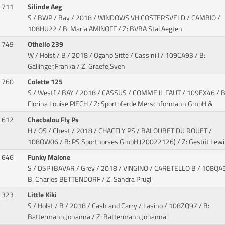
711
Silinde Aeg
S / BWP / Bay / 2018 / WINDOWS VH COSTERSVELD / CAMBIO
/
108HU22 / B: Maria AMINOFF / Z: BVBA Stal Aegten
749
Othello 239
W / Holst / B / 2018 / Ogano Sitte / Cassini I
/ 109CA93 / B:
Gallinger,Franka / Z: Graefe,Sven
760
Colette 125
S / Westf / BAY / 2018 / CASSUS / COMME IL FAUT
/ 109EX46 / B
Florina Louise PIECH / Z: Sportpferde Merschformann GmbH &
612
Chacbalou Fly Ps
H / OS / Chest / 2018 / CHACFLY PS / BALOUBET DU ROUET
/
108OW06 / B: PS Sporthorses GmbH (20022126) / Z: Gestüt Lewi
646
Funky Malone
S / DSP (BAVAR / Grey / 2018 / VINGINO / CARETELLO B
/ 108QA5
B: Charles BETTENDORF / Z: Sandra Prügl
323
Little Kiki
S / Holst / B / 2018 / Cash and Carry / Lasino
/ 108ZQ97 / B:
Battermann,Johanna / Z: Battermann,Johanna