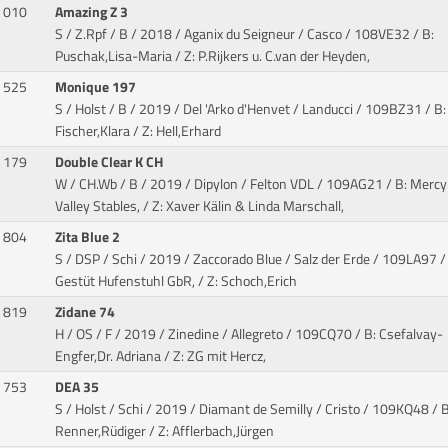
010
Amazing Z 3
S / Z.Rpf / B / 2018 / Aganix du Seigneur / Casco
/ 108VE32 / B:
Puschak,Lisa-Maria / Z: P.Rijkers u. C.van der Heyden,
525
Monique 197
S / Holst / B / 2019 / Del 'Arko d'Henvet / Landucci
/ 109BZ31 / B:
Fischer,Klara / Z: Hell,Erhard
179
Double Clear K CH
W / CH.Wb / B / 2019 / Dipylon / Felton VDL
/ 109AG21 / B: Mercy
Valley Stables, / Z: Xaver Kälin & Linda Marschall,
804
Zita Blue 2
S / DSP / Schi / 2019 / Zaccorado Blue / Salz der Erde
/ 109LA97 / 
Gestüt Hufenstuhl GbR, / Z: Schoch,Erich
819
Zidane 74
H / OS / F / 2019 / Zinedine / Allegreto
/ 109CQ70 / B: Csefalvay-
Engfer,Dr. Adriana / Z: ZG mit Hercz,
753
DEA 35
S / Holst / Schi / 2019 / Diamant de Semilly / Cristo
/ 109KQ48 / B
Renner,Rüdiger / Z: Afflerbach,Jürgen