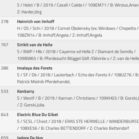
S / Holst / B / 2019 / Casall / Calido I
/ 109EM71 / B: Wirzius,Arian
Z: Harder,Jörg
278
Heinrich von Imhoff
H / OS / Schi / 2018 / Cornet Obolensky (ex: Windows / Chepetto
/
108ZN14 / B: Imhoff,Angela / Z: Imhoff,Angela
767
Sirikit van de Helle
S / BWP / Hlb / 2018 / Cayenne vd Helle Z / Diamant de Semilly
/
109BW65 / B: Pferdezucht Blüggel GbR /Désirée u / Z: van de Helle
286
Imalaya des Forets
S / SF / Db / 2018 / Lauterbach / Echo des Forets II
/ 108UZ76 / B:
Patrick Mielnik Pferdehandel,
533
Kanbarry
S / Westf / B / 2019 / Kannan / Christiano
/ 109KH03 / B: Gorski,J
/ Z: Gorski,Julia
643
Electric Blue Du Gibet
S / SCSL / Chest / 2018 / ERAS STE HERMELLE / WANDERBURSCH
/ 108XE56 / B: Charles BETTENDORF / Z: Charles Bettendorf
659
Jadore De Hus