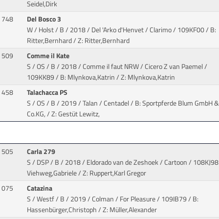
Seidel,Dirk
748
Del Bosco 3
W / Holst / B / 2018 / Del 'Arko d'Henvet / Clarimo
/ 109KF00 / B:
Ritter,Bernhard / Z: Ritter,Bernhard
509
Comme il Kate
S / OS / B / 2018 / Comme il faut NRW / Cicero Z van Paemel
/
109KK89 / B: Mlynkova,Katrin / Z: Mlynkova,Katrin
458
Talachacca PS
S / OS / B / 2019 / Talan / Centadel
/ B: Sportpferde Blum GmbH &
Co.KG, / Z: Gestüt Lewitz,
505
Carla 279
S / DSP / B / 2018 / Eldorado van de Zeshoek / Cartoon
/ 108KJ98 
Viehweg,Gabriele / Z: Ruppert,Karl Gregor
075
Catazina
S / Westf / B / 2019 / Colman / For Pleasure
/ 109IB79 / B:
Hassenbürger,Christoph / Z: Müller,Alexander