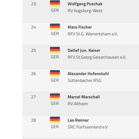
23
Wolfgang Puschak
GER
RV Augsburg-West
24
Klara Fischer
GER
RFV St.G. Wienertsham e.V.
25
Detlef jun. Kaiser
GER
RFV St.Georg Geisenhausen e.V.
26
Alexander Hufenstuhl
GER
Süttenbacher RSG
27
Marcel Marschall
GER
RV Altheim
28
Leo Renner
GER
SRC Fünfseenland e.V