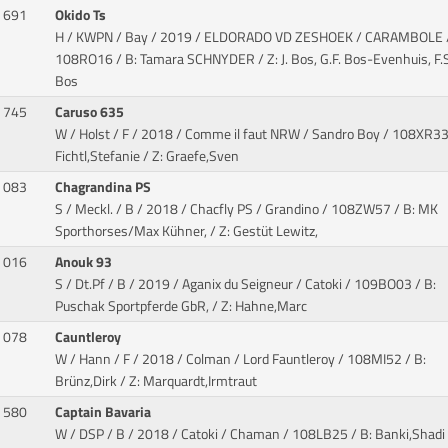
691
Okido Ts
H / KWPN / Bay / 2019 / ELDORADO VD ZESHOEK / CARAMBOLE
108RO16 / B: Tamara SCHNYDER / Z: J. Bos, G.F. Bos-Evenhuis, F.S
Bos
745
Caruso 635
W / Holst / F / 2018 / Comme il faut NRW / Sandro Boy
/ 108XR33 
Fichtl,Stefanie / Z: Graefe,Sven
083
Chagrandina PS
S / Meckl. / B / 2018 / Chacfly PS / Grandino
/ 108ZW57 / B: MK
Sporthorses/Max Kühner, / Z: Gestüt Lewitz,
016
Anouk 93
S / Dt.Pf / B / 2019 / Aganix du Seigneur / Catoki
/ 109BO03 / B:
Puschak Sportpferde GbR, / Z: Hahne,Marc
078
Cauntleroy
W / Hann / F / 2018 / Colman / Lord Fauntleroy
/ 108MI52 / B:
Brünz,Dirk / Z: Marquardt,Irmtraut
580
Captain Bavaria
W / DSP / B / 2018 / Catoki / Chaman
/ 108LB25 / B: Banki,Shadi 