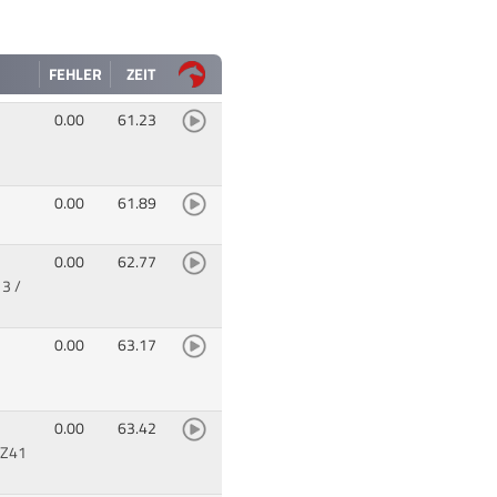
FEHLER
ZEIT
0.00
61.23
0.00
61.89
0.00
62.77
3 /
0.00
63.17
0.00
63.42
EZ41