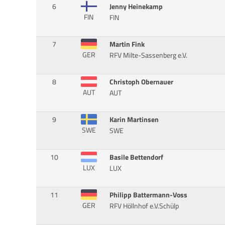
6
Jenny Heinekamp
FIN
FIN
7
Martin Fink
GER
RFV Milte-Sassenberg e.V.
8
Christoph Obernauer
AUT
AUT
9
Karin Martinsen
SWE
SWE
10
Basile Bettendorf
LUX
LUX
11
Philipp Battermann-Voss
GER
RFV Höllnhof e.V.Schülp