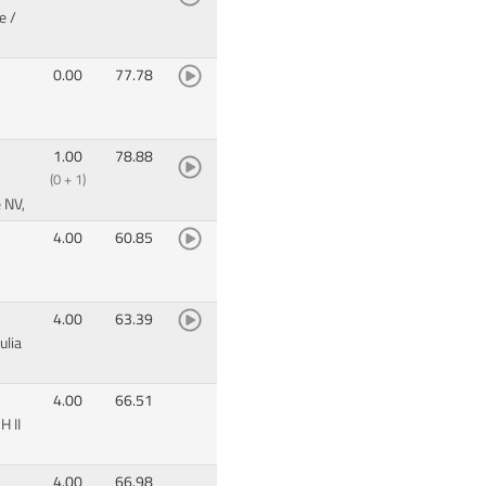
e /
0.00
77.78
1.00
78.88
(0 + 1)
 NV,
4.00
60.85
4.00
63.39
ulia
4.00
66.51
 II
4.00
66.98