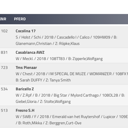
KNR
PFERD
102
Cocolina 17
S / Holst / Schi / 2018 / Cascadello I / Calico
/ 109HW09 / B:
Glanemann,Christian / Z: Röpke,Klaus
831
Casablanca AWZ
W / Meckl. / 2018
/ 108TT83 / B: Zipperle,Wolfgang
723
Tms Pienaar
W / Chest / 2018 / I M SPECIAL DE MUZE / WOMANIZER
/ 108FX1
B: Sarah DUFFY / Z: Tanya Smith
534
Baricello Z
W / Z.Rpf / B / 2018 / Big Star / Mylord Carthago
/ 108OL28 / B:
Giebel,Gloria / Z: Stolte,Wolfgang
513
Fresno S.H
W / SWB / F / 2018 / Emerald van het Ruytershof / Lupicor
/ 109
/ B: Roth,Mikka / Z: Berggren,Curt-Ove