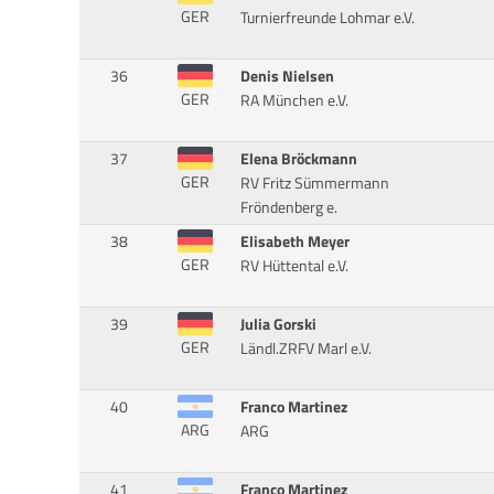
GER
Turnierfreunde Lohmar e.V.
36
Denis Nielsen
GER
RA München e.V.
37
Elena Bröckmann
GER
RV Fritz Sümmermann
Fröndenberg e.
38
Elisabeth Meyer
GER
RV Hüttental e.V.
39
Julia Gorski
GER
Ländl.ZRFV Marl e.V.
40
Franco Martinez
ARG
ARG
41
Franco Martinez