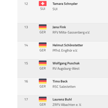
12
Tamara Schnyder
SUI
SUI
13
Jana Fink
GER
RFV Milte-Sassenberg e.V.
14
Helmut Schönstetter
GER
Pffrd. Englhör e.V.
15
Wolfgang Puschak
GER
RV Augsburg-West
16
Timo Beck
GER
RSC Salzstetten
17
Laurenz Buhl
GER
ZRFV Albachten e. V.