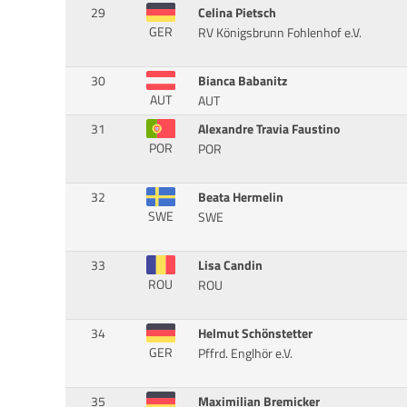
29
Celina Pietsch
GER
RV Königsbrunn Fohlenhof e.V.
30
Bianca Babanitz
AUT
AUT
31
Alexandre Travia Faustino
POR
POR
32
Beata Hermelin
SWE
SWE
33
Lisa Candin
ROU
ROU
34
Helmut Schönstetter
GER
Pffrd. Englhör e.V.
35
Maximilian Bremicker