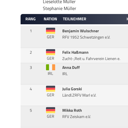
Lieselotte Müller
Stephanie Müller
RANG
NATION
TEILNEHMER
1
Benjamin Wulschner
GER
RFV 1952 Schwetzingen e.V.
2
Felix Haßmann
GER
Zucht-,Reit u. Fahrverein Lienen e.
3
Anna Duff
IRL
IRL
4
Julia Gorski
GER
Ländl.ZRFV Marl e.V.
5
Mikka Roth
GER
RFV Zeiskam e.V.