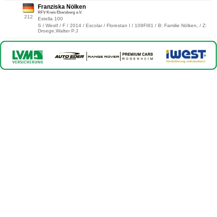
Franziska Nölken
RFV Kreis Ebersberg e.V.
212
Estella 100
S / Westf / F / 2014 / Escolar / Florestan I / 109FI81 / B: Familie Nölken, / Z:
Droege,Walter P.J