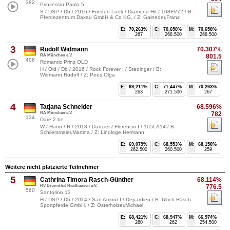
382
Prinzessin Paula 5
S / DSP / Db / 2016 / Fürsten-Look / Diamond Hit / 108FV72 / B:
Pferdezentrum Daxau GmbH & Co KG, / Z: Galneder,Franz
E:
70,263%
C:
70,658%
M:
70,658%
267
268.500
268.500
3
Rudolf Widmann
70.307%
RA München e.V.
801.5
406
Romantic Prinz OLD
H / Old / Db / 2016 / Rock Forever I / Stedinger / B:
Widmann,Rudolf / Z: Pees,Olga
E:
69,211%
C:
71,447%
M:
70,263%
263
271.500
267
4
Tatjana Schneider
68.596%
RA München e.V.
782
134
Dare 2 be
W / Hann / R / 2013 / Dancier / Florencio I / 105LA14 / B:
Schliersmaier,Martina / Z: Lindloge,Hermann
E:
69,079%
C:
68,553%
M:
68,158%
262.500
260.500
259
Weitere nicht platzierte Teilnehmer
5
Cathrina Timora Rasch-Günther
68.114%
RV Brunnthal Riedhausen e.V.
776.5
560
Santorino 13
H / DSP / Db / 2014 / San Amour I / Depardieu / B: Ulrich Rasch
Sportpferde GmbH, / Z: Osterholzer,Michael
E:
68,421%
C:
68,947%
M:
66,974%
260
262
254.500