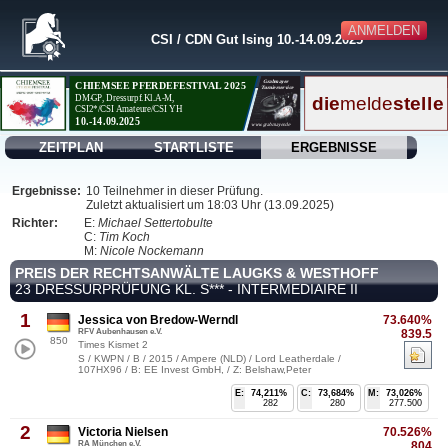
ANMELDEN
CSI / CDN Gut Ising 10.-14.09.2025
ZEITPLAN
STARTLISTE
ERGEBNISSE
Ergebnisse:
10 Teilnehmer in dieser Prüfung.
Zuletzt aktualisiert um 18:03 Uhr (13.09.2025)
Richter:
E:
Michael Settertobulte
C:
Tim Koch
M:
Nicole Nockemann
PREIS DER RECHTSANWÄLTE LAUGKS & WESTHOFF
23 DRESSURPRÜFUNG KL. S*** - INTERMEDIAIRE II
1
Jessica von Bredow-Werndl
73.640%
RFV Aubenhausen e.V.
839.5
850
Times Kismet 2
S / KWPN / B / 2015 / Ampere (NLD) / Lord Leatherdale /
107HX96 / B: EE Invest GmbH, / Z: Belshaw,Peter
E:
74,211%
C:
73,684%
M:
73,026%
282
280
277.500
2
Victoria Nielsen
70.526%
RA München e.V.
804