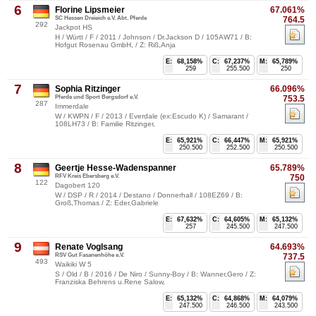
6
Florine Lipsmeier
67.061%
SC Hessen Dreieich e.V. Abt. Pferde
764.5
292
Jackpot HS
H / Württ / F / 2011 / Johnson / Dr.Jackson D / 105AW71 / B:
Hofgut Rosenau GmbH, / Z: Riß,Anja
E:
68,158%
C:
67,237%
M:
65,789%
259
255.500
250
7
Sophia Ritzinger
66.096%
Pferde und Sport Bergsdorf e.V.
753.5
287
Immerdale
W / KWPN / F / 2013 / Everdale (ex:Escudo K) / Samarant /
108LH73 / B: Familie Ritzinger,
E:
65,921%
C:
66,447%
M:
65,921%
250.500
252.500
250.500
8
Geertje Hesse-Wadenspanner
65.789%
RFV Kreis Ebersberg e.V.
750
122
Dagobert 120
W / DSP / R / 2014 / Destano / Donnerhall / 108EZ69 / B:
Groß,Thomas / Z: Eder,Gabriele
E:
67,632%
C:
64,605%
M:
65,132%
257
245.500
247.500
9
Renate Voglsang
64.693%
RSV Gut Fasanenhöhe e.V.
737.5
493
Waikiki W 5
S / Old / B / 2016 / De Niro / Sunny-Boy / B: Wanner,Gero / Z:
Franziska Behrens u.Rene Salow,
E:
65,132%
C:
64,868%
M:
64,079%
247.500
246.500
243.500