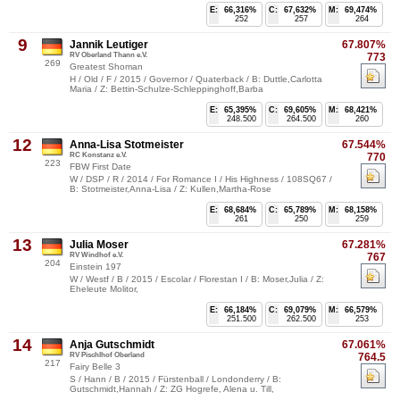
E:
66,316%
C:
67,632%
M:
69,474%
252
257
264
9
Jannik Leutiger
67.807%
RV Oberland Thann e.V.
773
269
Greatest Shoman
H / Old / F / 2015 / Governor / Quaterback / B: Duttle,Carlotta
Maria / Z: Bettin-Schulze-Schleppinghoff,Barba
E:
65,395%
C:
69,605%
M:
68,421%
248.500
264.500
260
12
Anna-Lisa Stotmeister
67.544%
RC Konstanz e.V.
770
223
FBW First Date
W / DSP / R / 2014 / For Romance I / His Highness / 108SQ67 /
B: Stotmeister,Anna-Lisa / Z: Kullen,Martha-Rose
E:
68,684%
C:
65,789%
M:
68,158%
261
250
259
13
Julia Moser
67.281%
RV Windhof e.V.
767
204
Einstein 197
W / Westf / B / 2015 / Escolar / Florestan I / B: Moser,Julia / Z:
Eheleute Molitor,
E:
66,184%
C:
69,079%
M:
66,579%
251.500
262.500
253
14
Anja Gutschmidt
67.061%
RV Pischlhof Oberland
764.5
217
Fairy Belle 3
S / Hann / B / 2015 / Fürstenball / Londonderry / B:
Gutschmidt,Hannah / Z: ZG Hogrefe, Alena u. Till,