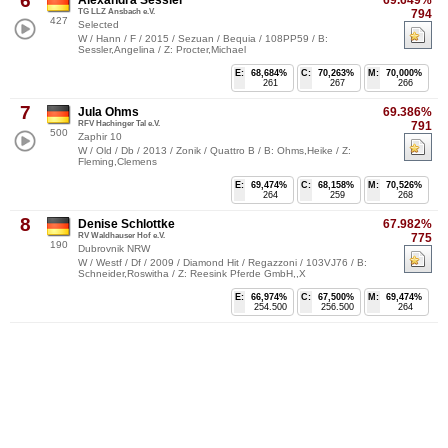
6
TG LLZ Ansbach e.V.
794
427
Selected
W / Hann / F / 2015 / Sezuan / Bequia / 108PP59 / B:
Sessler,Angelina / Z: Procter,Michael
E:
68,684%
C:
70,263%
M:
70,000%
261
267
266
7
Jula Ohms
69.386%
RFV Hachinger Tal e.V.
791
500
Zaphir 10
W / Old / Db / 2013 / Zonik / Quattro B / B: Ohms,Heike / Z:
Fleming,Clemens
E:
69,474%
C:
68,158%
M:
70,526%
264
259
268
8
Denise Schlottke
67.982%
RV Waldhauser Hof e.V.
775
190
Dubrovnik NRW
W / Westf / Df / 2009 / Diamond Hit / Regazzoni / 103VJ76 / B:
Schneider,Roswitha / Z: Reesink Pferde GmbH,,X
E:
66,974%
C:
67,500%
M:
69,474%
254.500
256.500
264