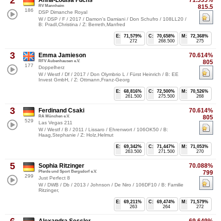
2
RV Mannheim
815.5
186
DSP Dimanche Royal
W / DSP / F / 2017 / Damon's Damiani / Don Schufro / 108LL20 /
B: Pradl,Christina / Z: Berreth,Manfred
E:
71,579%
C:
70,658%
M:
72,368%
272
268.500
275
3
Emma Jamieson
70.614%
RFV Aubenhausen e.V.
805
177
Doppelherz
W / Westf / Df / 2017 / Don Olymbrio L / Fürst Heinrich / B: EE
Invest GmbH, / Z: Ottmann,Franz-Georg
E:
68,816%
C:
72,500%
M:
70,526%
261.500
275.500
268
3
Ferdinand Csaki
70.614%
RA München e.V.
805
529
Las Vegas 211
W / Westf / B / 2011 / Lissaro / Ehrenwort / 106OK50 / B:
Haag,Stephanie / Z: Holz,Helmut
E:
69,342%
C:
71,447%
M:
71,053%
263.500
271.500
270
5
Sophia Ritzinger
70.088%
Pferde und Sport Bergsdorf e.V.
799
299
Just Perfect 8
W / DWB / Db / 2013 / Johnson / De Niro / 106DF10 / B: Familie
Ritzinger,
E:
69,211%
C:
69,474%
M:
71,579%
263
264
272
Alexandra Sessler
69.649%