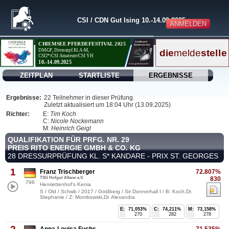
CSI / CDN Gut Ising 10.-14.09.2025
ANMELDEN
ZEITPLAN
STARTLISTE
ERGEBNISSE
Ergebnisse:
22 Teilnehmer in dieser Prüfung.
Zuletzt aktualisiert um 18:04 Uhr (13.09.2025)
Richter:
E:
Tim Koch
C:
Nicole Nockemann
M:
Heinrich Geigl
QUALIFIKATION FÜR PRFG. NR. 29
PREIS RITO ENERGIE GMBH & CO. KG
28 DRESSURPRÜFUNG KL. S* KANDARE - PRIX ST. GEORGES
1
Franz Trischberger
72.807%
TSG Hofgut Allerer e.V.
830
796
Henriettenhof's Kenia
S / Old / Schwb / 2017 / Goldberg / Sir Donnerhall I / B: Koch,Dr.
Stephanie / Z: Montkowski,Dr. Alexandra
E:
71,053%
C:
74,211%
M:
73,158%
270
282
278
Anna-Louisa Fuchs
71.535%