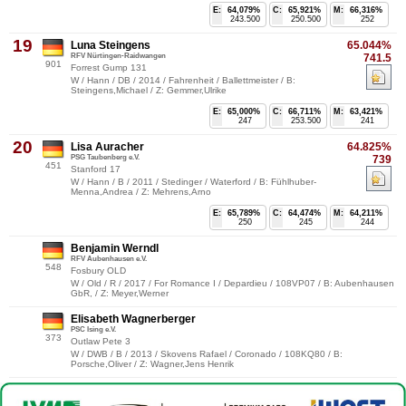
E:
64,079%
C:
65,921%
M:
66,316%
243.500
250.500
252
19
Luna Steingens
65.044%
RFV Nürtingen-Raidwangen
741.5
901
Forrest Gump 131
W / Hann / DB / 2014 / Fahrenheit / Ballettmeister / B:
Steingens,Michael / Z: Gemmer,Ulrike
E:
65,000%
C:
66,711%
M:
63,421%
247
253.500
241
20
Lisa Auracher
64.825%
PSG Taubenberg e.V.
739
451
Stanford 17
W / Hann / B / 2011 / Stedinger / Waterford / B: Fühlhuber-
Menna,Andrea / Z: Mehrens,Arno
E:
65,789%
C:
64,474%
M:
64,211%
250
245
244
Benjamin Werndl
RFV Aubenhausen e.V.
548
Fosbury OLD
W / Old / R / 2017 / For Romance I / Depardieu / 108VP07 / B: Aubenhausen
GbR, / Z: Meyer,Werner
Elisabeth Wagnerberger
PSC Ising e.V.
373
Outlaw Pete 3
W / DWB / B / 2013 / Skovens Rafael / Coronado / 108KQ80 / B:
Porsche,Oliver / Z: Wagner,Jens Henrik