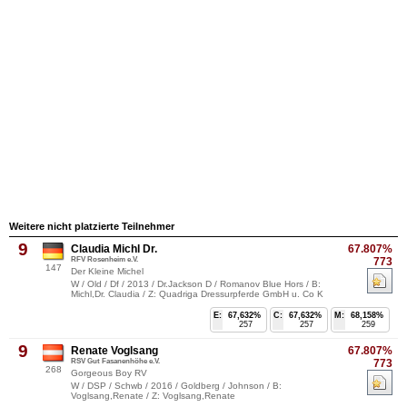
Weitere nicht platzierte Teilnehmer
9
Claudia Michl Dr.
67.807%
RFV Rosenheim e.V.
773
147
Der Kleine Michel
W / Old / Df / 2013 / Dr.Jackson D / Romanov Blue Hors / B:
Michl,Dr. Claudia / Z: Quadriga Dressurpferde GmbH u. Co K
E:
67,632%
C:
67,632%
M:
68,158%
257
257
259
9
Renate Voglsang
67.807%
RSV Gut Fasanenhöhe e.V.
773
268
Gorgeous Boy RV
W / DSP / Schwb / 2016 / Goldberg / Johnson / B:
Voglsang,Renate / Z: Voglsang,Renate