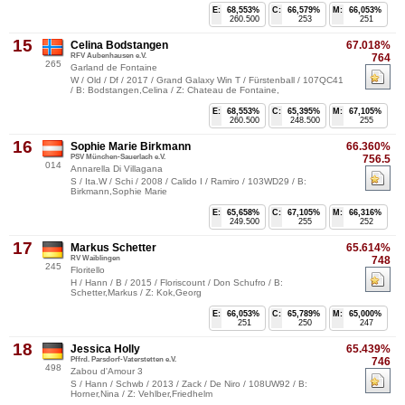
E:
68,553%
C:
66,579%
M:
66,053%
260.500
253
251
15
Celina Bodstangen
67.018%
RFV Aubenhausen e.V.
764
265
Garland de Fontaine
W / Old / Df / 2017 / Grand Galaxy Win T / Fürstenball / 107QC41
/ B: Bodstangen,Celina / Z: Chateau de Fontaine,
E:
68,553%
C:
65,395%
M:
67,105%
260.500
248.500
255
16
Sophie Marie Birkmann
66.360%
PSV München-Sauerlach e.V.
756.5
014
Annarella Di Villagana
S / Ita.W / Schi / 2008 / Calido I / Ramiro / 103WD29 / B:
Birkmann,Sophie Marie
E:
65,658%
C:
67,105%
M:
66,316%
249.500
255
252
17
Markus Schetter
65.614%
RV Waiblingen
748
245
Floritello
H / Hann / B / 2015 / Floriscount / Don Schufro / B:
Schetter,Markus / Z: Kok,Georg
E:
66,053%
C:
65,789%
M:
65,000%
251
250
247
18
Jessica Holly
65.439%
Pffrd. Parsdorf-Vaterstetten e.V.
746
498
Zabou d'Amour 3
S / Hann / Schwb / 2013 / Zack / De Niro / 108UW92 / B:
Horner,Nina / Z: Vehlber,Friedhelm