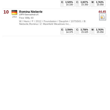
E:
3,525%
C:
3,837%
M:
3,763%
14.100
15.350
15.050
10
Romina Nieberle
44.45
LRFV Gennachtal e.V.
253
Free Willy 40
W / Hann / F / 2012 / Foundation / Dauphin / 107SS01 / B:
Nieberle,Romina / Z: Marefield Meadows Inc.,
E:
3,594%
C:
3,756%
M:
3,763%
14.375
15.025
15.050