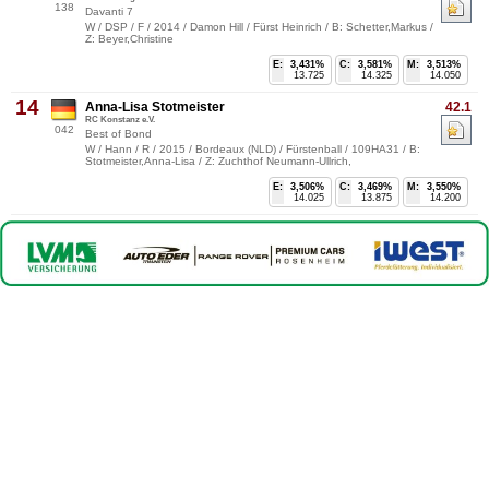
138
Davanti 7
W / DSP / F / 2014 / Damon Hill / Fürst Heinrich / B: Schetter,Markus /
Z: Beyer,Christine
E:
3,431%
C:
3,581%
M:
3,513%
13.725
14.325
14.050
14
Anna-Lisa Stotmeister
42.1
RC Konstanz e.V.
042
Best of Bond
W / Hann / R / 2015 / Bordeaux (NLD) / Fürstenball / 109HA31 / B:
Stotmeister,Anna-Lisa / Z: Zuchthof Neumann-Ullrich,
E:
3,506%
C:
3,469%
M:
3,550%
14.025
13.875
14.200