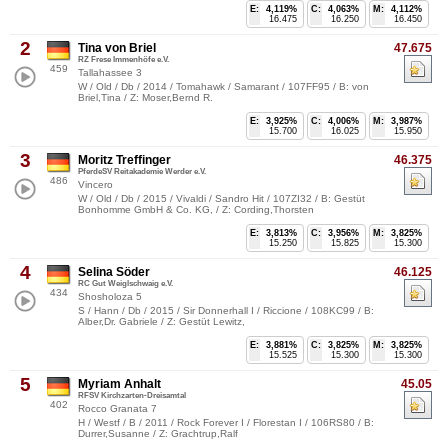
E:
4,119%
C:
4,063%
M:
4,112%
16.475
16.250
16.450
2
Tina von Briel
47.675
RZ Frese Immenhöfe e.V.
459
Tallahassee 3
W / Old / Db / 2014 / Tomahawk / Samarant / 107FF95 / B: von
Briel,Tina / Z: Moser,Bernd R.
E:
3,925%
C:
4,006%
M:
3,987%
15.700
16.025
15.950
3
Moritz Treffinger
46.375
PferdeSV Reitakademie Werder e.V.
486
Vincero
W / Old / Db / 2015 / Vivaldi / Sandro Hit / 107ZI32 / B: Gestüt
Bonhomme GmbH & Co. KG, / Z: Cording,Thorsten
E:
3,813%
C:
3,956%
M:
3,825%
15.250
15.825
15.300
4
Selina Söder
46.125
RC Gut Weiglschwaig e.V.
434
Shosholoza 5
S / Hann / Db / 2015 / Sir Donnerhall I / Riccione / 108KC99 / B:
Alber,Dr. Gabriele / Z: Gestüt Lewitz,
E:
3,881%
C:
3,825%
M:
3,825%
15.525
15.300
15.300
5
Myriam Anhalt
45.05
RFSV Kirchzarten-Dreisamtal
402
Rocco Granata 7
H / Westf / B / 2011 / Rock Forever I / Florestan I / 106RS80 / B:
Durrer,Susanne / Z: Grachtrup,Ralf