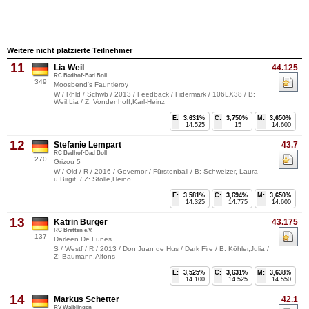
Weitere nicht platzierte Teilnehmer
11
Lia Weil
44.125
RC Badhof-Bad Boll
349
Moosbend's Fauntleroy
W / Rhld / Schwb / 2013 / Feedback / Fidermark / 106LX38 / B:
Weil,Lia / Z: Vondenhoff,Karl-Heinz
E:
3,631%
C:
3,750%
M:
3,650%
14.525
15
14.600
12
Stefanie Lempart
43.7
RC Badhof-Bad Boll
270
Grizou 5
W / Old / R / 2016 / Governor / Fürstenball / B: Schweizer, Laura
u.Birgit, / Z: Stolle,Heino
E:
3,581%
C:
3,694%
M:
3,650%
14.325
14.775
14.600
13
Katrin Burger
43.175
RC Bretten e.V.
137
Darleen De Funes
S / Westf / R / 2013 / Don Juan de Hus / Dark Fire / B: Köhler,Julia /
Z: Baumann,Alfons
E:
3,525%
C:
3,631%
M:
3,638%
14.100
14.525
14.550
14
Markus Schetter
42.1
RV Waiblingen