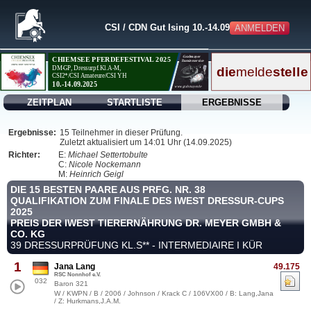
CSI / CDN Gut Ising 10.-14.09.2025
ANMELDEN
ZEITPLAN
STARTLISTE
ERGEBNISSE
Ergebnisse:
15 Teilnehmer in dieser Prüfung.
Zuletzt aktualisiert um 14:01 Uhr (14.09.2025)
Richter:
E:
Michael Settertobulte
C:
Nicole Nockemann
M:
Heinrich Geigl
DIE 15 BESTEN PAARE AUS PRFG. NR. 38
QUALIFIKATION ZUM FINALE DES IWEST DRESSUR-CUPS
2025
PREIS DER IWEST TIERERNÄHRUNG DR. MEYER GMBH &
CO. KG
39 DRESSURPRÜFUNG KL.S** - INTERMEDIAIRE I KÜR
1
Jana Lang
49.175
RSC Nonnhof e.V.
032
Baron 321
W / KWPN / B / 2006 / Johnson / Krack C / 106VX00 / B: Lang,Jana
/ Z: Hurkmans,J.A.M.