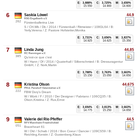
E:
3,888%
C:
3,725%
M:
3,650%
15.550
14.900
14.600
6
Saskia Löwel
44.9
RSG Engelberth e.V.
262
Fürstenballerina Live
S / CH.Wb / Db / 2014 / Fürstenball / Ritmeister / 108GL64 / B:
Yerly,Verena / Z: Pastore Hofstetter,Monika
E:
3,731%
C:
3,656%
M:
3,837%
14.925
14.625
15.350
7
Linda Jung
44.85
RC Renningen e.V.
385
Qu'est-ce que c'est
W / Hann / Df / 2014 / Quaterhall / Silberschmied / B: Dressuragentur
GmbH, / Z: Nork,Martin
E:
3,788%
C:
3,763%
M:
3,663%
15.150
15.050
14.650
8
Kristina Olson
44.675
Pffrd. Parsdorf-Vaterstetten e.V.
222
FBW Dory's Dream
W / Württ / F / 2010 / Der Designer / Fabriano / 106CQ35 / B:
Olson,Kristina / Z: Rus,Ernst
E:
3,694%
C:
3,813%
M:
3,663%
14.775
15.250
14.650
9
Valerie del Rio Pfeffer
44.5
RFV Mannheim-Friedrichsfeld
051
Braveheart 61
W / Old / Schwb / 2016 / Bon Coeur / Dancier / 109CS59 / B:
Reichling,Kerstin / Z: Gustenberg,Klaus