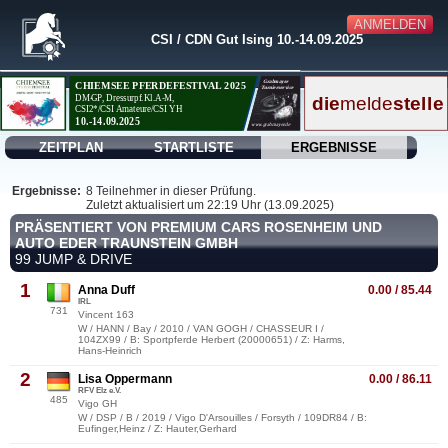
ANMELDEN
CSI / CDN Gut Ising 10.-14.09.2025
ZEITPLAN
STARTLISTE
ERGEBNISSE
Ergebnisse:
8 Teilnehmer in dieser Prüfung.
Zuletzt aktualisiert um 22:19 Uhr (13.09.2025)
PRÄSENTIERT VON PREMIUM CARS ROSENHEIM UND
AUTO EDER TRAUNSTEIN GMBH
99 JUMP & DRIVE
1
Anna Duff
0.00 / 85.44
IRL
731
Vincent 163
W / HANN / Bay / 2010 / VAN GOGH / CHASSEUR I /
104ZX99 / B: Sportpferde Herbert (20000651) / Z: Harms,
Hans-Heinrich
2
Lisa Oppermann
0.00 / 86.11
RFV Elz e.V.
485
Vigo GH
W / DSP / B / 2019 / Vigo D'Arsouilles / Forsyth / 109DR84 / B:
Eufinger,Heinz / Z: Hauter,Gerhard