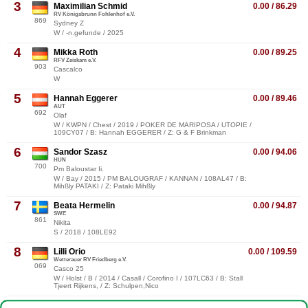
3
Maximilian Schmid
0.00 / 86.29
RV Königsbrunn Fohlenhof e.V.
869
Sydney Z
W / -n.gefunde / 2025
4
Mikka Roth
0.00 / 89.25
RFV Zeiskam e.V.
903
Cascalco
W
5
Hannah Eggerer
0.00 / 89.46
AUT
692
Olaf
W / KWPN / Chest / 2019 / POKER DE MARIPOSA / UTOPIE /
109CY07 / B: Hannah EGGERER / Z: G & F Brinkman
6
Sandor Szasz
0.00 / 94.06
HUN
700
Pm Baloustar Ii.
W / Bay / 2015 / PM BALOUGRAF / KANNAN / 108AL47 / B:
Mihßly PATAKI / Z: Pataki Mihßly
7
Beata Hermelin
0.00 / 94.87
SWE
861
Nikita
S / 2018 / 108LE92
8
Lilli Orio
0.00 / 109.59
Wetterauer RV Friedberg e.V.
069
Casco 25
W / Holst / B / 2014 / Casall / Corofino I / 107LC63 / B: Stall
Tjeert Rijkens, / Z: Schulpen,Nico