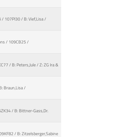
 / 107PI30 / B: Vief,Lisa /
 Fons / 109CB25 /
77 / B: Peters,Jule / Z: ZG Ira &
B: Braun,Lisa /
ZK34 / B: Bittner-Gass,Dr.
109KF82 / B: Zitzelsberger,Sabine