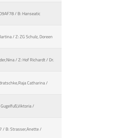
109AF78 / B: Hanseatic
artina / Z: ZG Schulz, Doreen
er,Nina / Z: Hof Richardt / Dr.
ndratschke,Raja Catharina /
Gugelfuß,Viktoria /
 / B: Strasser,Anette /