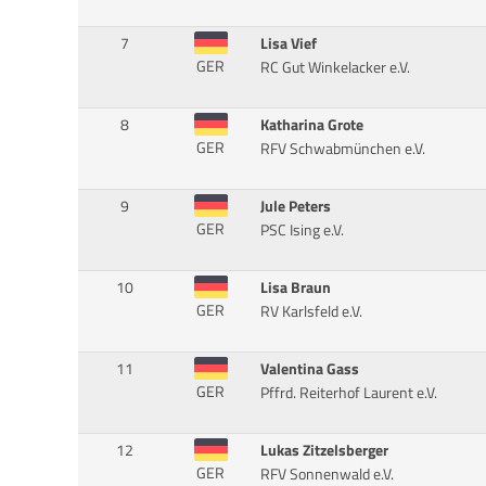
7
Lisa Vief
GER
RC Gut Winkelacker e.V.
8
Katharina Grote
GER
RFV Schwabmünchen e.V.
9
Jule Peters
GER
PSC Ising e.V.
10
Lisa Braun
GER
RV Karlsfeld e.V.
11
Valentina Gass
GER
Pffrd. Reiterhof Laurent e.V.
12
Lukas Zitzelsberger
GER
RFV Sonnenwald e.V.