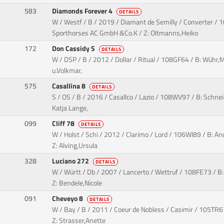
583
Diamonds Forever 4
DETAILS
W / Westf / B / 2019 / Diamant de Semilly / Converter / 
Sporthorses AC GmbH &Co.K / Z: Oltmanns,Heiko
172
Don Cassidy S
DETAILS
W / DSP / B / 2012 / Dollar / Ritual / 108GF64 / B: Wühr,M
u.Volkmar,
575
Casallina 8
DETAILS
S / OS / B / 2016 / Casallco / Lazio / 108WV97 / B: Schneid
Katja Lange,
099
Cliff 78
DETAILS
W / Holst / Schi / 2012 / Clarimo / Lord / 106WI89 / B: A
Z: Alving,Ursula
328
Luciano 272
DETAILS
W / Württ / Db / 2007 / Lancerto / Wettruf / 108FE73 / B: 
Z: Bendele,Nicole
091
Cheveyo 8
DETAILS
W / Bay / B / 2011 / Coeur de Nobless / Casimir / 105TR67
Z: Strasser,Anette