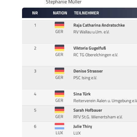
Stephanie Müller
NR
NATION
TEILNEHMER
1
Raja Catharina Andratschke
GER
RV Wallau u.Um. e.V.
2
Viktoria Gugelfuß
GER
RC TG Oberelchingen e.V.
3
Denise Strasser
GER
PSC Ising e.V.
4
Sina Türk
GER
Reiterverein Aalen u. Umgebung e.V
5
Sarah Hofbauer
GER
RFV St.G. Wienertsham e.V.
6
Julie Thiry
LUX
LUX