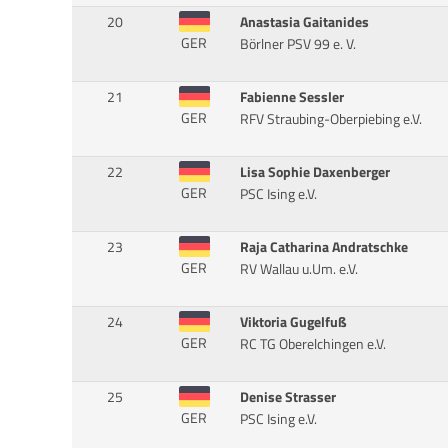
20
Anastasia Gaitanides
GER
Börlner PSV 99 e. V.
21
Fabienne Sessler
GER
RFV Straubing-Oberpiebing e.V.
22
Lisa Sophie Daxenberger
GER
PSC Ising e.V.
23
Raja Catharina Andratschke
GER
RV Wallau u.Um. e.V.
24
Viktoria Gugelfuß
GER
RC TG Oberelchingen e.V.
25
Denise Strasser
GER
PSC Ising e.V.