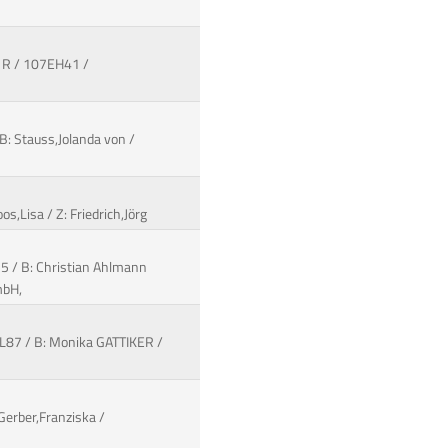
s R / 107EH41 /
B: Stauss,Jolanda von /
os,Lisa / Z: Friedrich,Jörg
D55 / B: Christian Ahlmann
mbH,
L87 / B: Monika GATTIKER /
Gerber,Franziska /