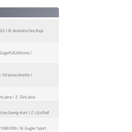
N03 / B: Andratschke,Raja
Gugelfuß,Viktoria /
: Strasser,Anette /
k,Jana / Z: Türk,Jana
char,Georg-Kurt / Z: Litz,Ralf
08UX99 / B: Gugler Sport