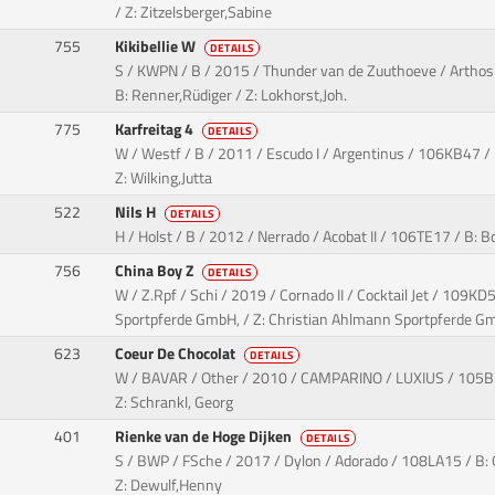
/ Z: Zitzelsberger,Sabine
755
Kikibellie W
DETAILS
S / KWPN / B / 2015 / Thunder van de Zuuthoeve / Artho
B: Renner,Rüdiger / Z: Lokhorst,Joh.
775
Karfreitag 4
DETAILS
W / Westf / B / 2011 / Escudo I / Argentinus / 106KB47 / 
Z: Wilking,Jutta
522
Nils H
DETAILS
H / Holst / B / 2012 / Nerrado / Acobat II / 106TE17 / B: Bo
756
China Boy Z
DETAILS
W / Z.Rpf / Schi / 2019 / Cornado II / Cocktail Jet / 109K
Sportpferde GmbH, / Z: Christian Ahlmann Sportpferde G
623
Coeur De Chocolat
DETAILS
W / BAVAR / Other / 2010 / CAMPARINO / LUXIUS / 105B
Z: Schrankl, Georg
401
Rienke van de Hoge Dijken
DETAILS
S / BWP / FSche / 2017 / Dylon / Adorado / 108LA15 / B: 
Z: Dewulf,Henny