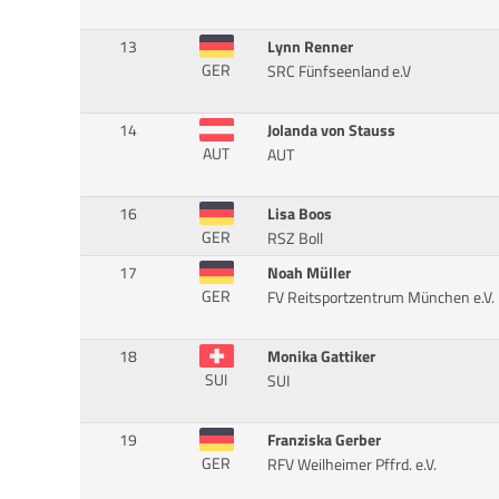
13
Lynn Renner
GER
SRC Fünfseenland e.V
14
Jolanda von Stauss
AUT
AUT
16
Lisa Boos
GER
RSZ Boll
17
Noah Müller
GER
FV Reitsportzentrum München e.V.
18
Monika Gattiker
SUI
SUI
19
Franziska Gerber
GER
RFV Weilheimer Pffrd. e.V.