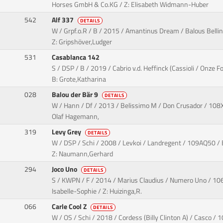
Horses GmbH & Co.KG / Z: Elisabeth Widmann-Huber
542
Alf 337
DETAILS
W / Grpf.o.R / B / 2015 / Amantinus Dream / Balous Bellini
Z: Gripshöver,Ludger
531
Casablanca 142
S / DSP / B / 2019 / Cabrio v.d. Heffinck (Cassioli / Onze
B: Grote,Katharina
028
Balou der Bär 9
DETAILS
W / Hann / Df / 2013 / Belissimo M / Don Crusador / 108XC
Olaf Hagemann,
319
Levy Grey
DETAILS
W / DSP / Schi / 2008 / Levkoi / Landregent / 109AQ50 / 
Z: Naumann,Gerhard
294
Joco Uno
DETAILS
S / KWPN / F / 2014 / Marius Claudius / Numero Uno / 106
Isabelle-Sophie / Z: Huizinga,R.
066
Carle Cool Z
DETAILS
W / OS / Schi / 2018 / Cordess (Billy Clinton A) / Casco / 