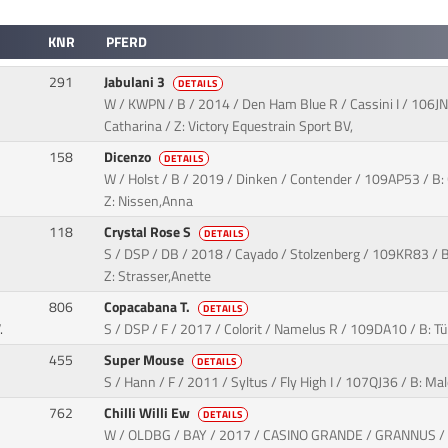
KNR
PFERD
291
Jabulani 3
DETAILS
W / KWPN / B / 2014 / Den Ham Blue R / Cassini I / 106J
Catharina / Z: Victory Equestrain Sport BV,
158
Dicenzo
DETAILS
W / Holst / B / 2019 / Dinken / Contender / 109AP53 / B: 
Z: Nissen,Anna
118
Crystal Rose S
DETAILS
S / DSP / DB / 2018 / Cayado / Stolzenberg / 109KR83 / B
Z: Strasser,Anette
806
Copacabana T.
DETAILS
.
S / DSP / F / 2017 / Colorit / Namelus R / 109DA10 / B: Tür
455
Super Mouse
DETAILS
S / Hann / F / 2011 / Syltus / Fly High I / 107QJ36 / B: Mal
762
Chilli Willi Ew
DETAILS
W / OLDBG / BAY / 2017 / CASINO GRANDE / GRANNUS / 1