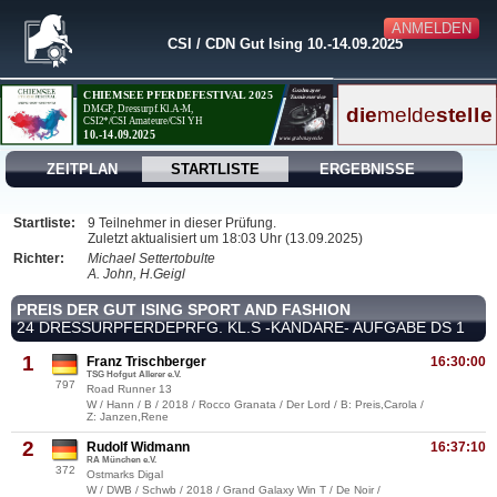
ANMELDEN
CSI / CDN Gut Ising 10.-14.09.2025
ZEITPLAN
STARTLISTE
ERGEBNISSE
Startliste:
9 Teilnehmer in dieser Prüfung.
Zuletzt aktualisiert um 18:03 Uhr (13.09.2025)
Richter:
Michael Settertobulte
A. John, H.Geigl
PREIS DER GUT ISING SPORT AND FASHION
24 DRESSURPFERDEPRFG. KL.S -KANDARE- AUFGABE DS 1
1
Franz Trischberger
16:30:00
TSG Hofgut Allerer e.V.
797
Road Runner 13
W / Hann / B / 2018 / Rocco Granata / Der Lord / B: Preis,Carola /
Z: Janzen,Rene
2
Rudolf Widmann
16:37:10
RA München e.V.
372
Ostmarks Digal
W / DWB / Schwb / 2018 / Grand Galaxy Win T / De Noir /