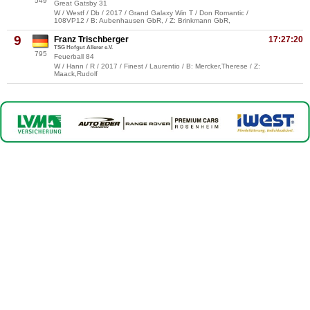
549
Great Gatsby 31
W / Westf / Db / 2017 / Grand Galaxy Win T / Don Romantic /
108VP12 / B: Aubenhausen GbR, / Z: Brinkmann GbR,
9
Franz Trischberger
17:27:20
TSG Hofgut Allerer e.V.
795
Feuerball 84
W / Hann / R / 2017 / Finest / Laurentio / B: Mercker,Therese / Z:
Maack,Rudolf