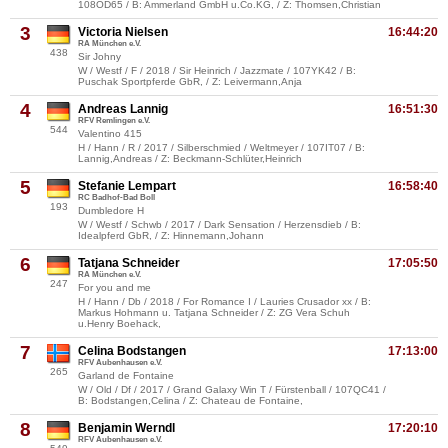
108OD65 / B: Ammerland GmbH u.Co.KG, / Z: Thomsen,Christian
3
Victoria Nielsen
16:44:20
RA München e.V.
438
Sir Johny
W / Westf / F / 2018 / Sir Heinrich / Jazzmate / 107YK42 / B:
Puschak Sportpferde GbR, / Z: Leivermann,Anja
4
Andreas Lannig
16:51:30
RFV Remlingen e.V.
544
Valentino 415
H / Hann / R / 2017 / Silberschmied / Weltmeyer / 107IT07 / B:
Lannig,Andreas / Z: Beckmann-Schlüter,Heinrich
5
Stefanie Lempart
16:58:40
RC Badhof-Bad Boll
193
Dumbledore H
W / Westf / Schwb / 2017 / Dark Sensation / Herzensdieb / B:
Idealpferd GbR, / Z: Hinnemann,Johann
6
Tatjana Schneider
17:05:50
RA München e.V.
247
For you and me
H / Hann / Db / 2018 / For Romance I / Lauries Crusador xx / B:
Markus Hohmann u. Tatjana Schneider / Z: ZG Vera Schuh
u.Henry Boehack,
7
Celina Bodstangen
17:13:00
RFV Aubenhausen e.V.
265
Garland de Fontaine
W / Old / Df / 2017 / Grand Galaxy Win T / Fürstenball / 107QC41 /
B: Bodstangen,Celina / Z: Chateau de Fontaine,
8
Benjamin Werndl
17:20:10
RFV Aubenhausen e.V.