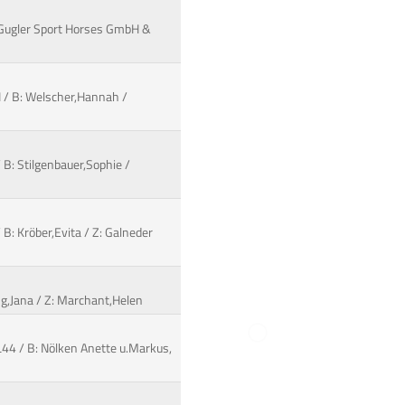
: Gugler Sport Horses GmbH &
I / B: Welscher,Hannah /
/ B: Stilgenbauer,Sophie /
B: Kröber,Evita / Z: Galneder
ang,Jana / Z: Marchant,Helen
44 / B: Nölken Anette u.Markus,