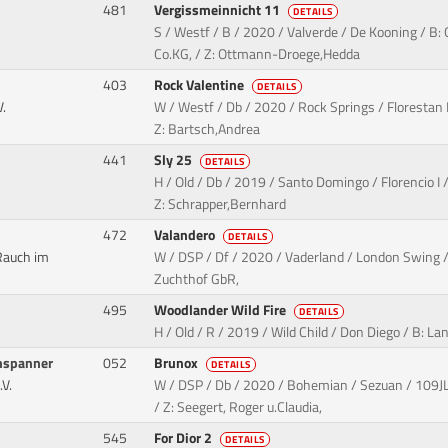
481
Vergissmeinnicht 11
DETAILS
S / Westf / B / 2020 / Valverde / De Kooning / B
Co.KG, / Z: Ottmann-Droege,Hedda
403
Rock Valentine
DETAILS
.
W / Westf / Db / 2020 / Rock Springs / Florestan 
Z: Bartsch,Andrea
441
Sly 25
DETAILS
H / Old / Db / 2019 / Santo Domingo / Florencio I 
Z: Schrapper,Bernhard
472
Valandero
DETAILS
Rauch im
W / DSP / Df / 2020 / Vaderland / London Swing / 
Zuchthof GbR,
495
Woodlander Wild Fire
DETAILS
H / Old / R / 2019 / Wild Child / Don Diego / B: L
nspanner
052
Brunox
DETAILS
V.
W / DSP / Db / 2020 / Bohemian / Sezuan / 109JL
/ Z: Seegert, Roger u.Claudia,
545
For Dior 2
DETAILS