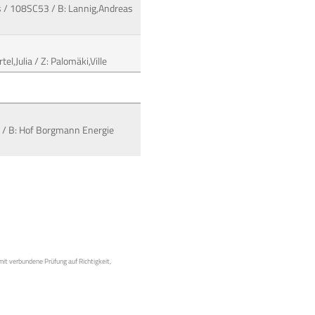
s / 108SC53 / B: Lannig,Andreas
el,Julia / Z: Palomäki,Ville
W / B: Hof Borgmann Energie
mit verbundene Prüfung auf Richtigkeit,