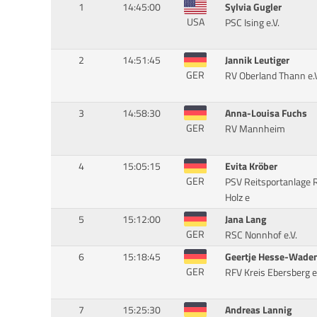
1
14:45:00
Sylvia Gugler
USA
PSC Ising e.V.
2
14:51:45
Jannik Leutiger
GER
RV Oberland Thann e.V
3
14:58:30
Anna-Louisa Fuchs
GER
RV Mannheim
4
15:05:15
Evita Kröber
GER
PSV Reitsportanlage 
Holz e
5
15:12:00
Jana Lang
GER
RSC Nonnhof e.V.
6
15:18:45
Geertje Hesse-Wade
GER
RFV Kreis Ebersberg e.
7
15:25:30
Andreas Lannig