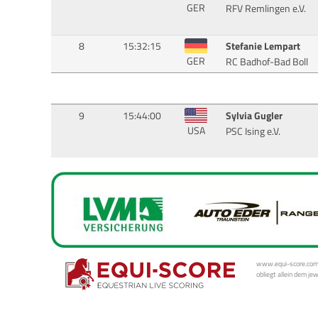
GER
RFV Remlingen e.V.
8
15:32:15
Stefanie Lempart
GER
RC Badhof-Bad Boll
9
15:44:00
Sylvia Gugler
USA
PSC Ising e.V.
www.equi-score.com i
obliegt allein dem je