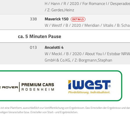
H / Hann / R / 2020 / For Romance I / Desperado
/ Z: Gerdes,Heinz
338
Maverick 150
DETAILS
W / Westf / B / 2020 / Meridian / Vitalis / B: Schart
ca. 5 Minuten Pause
013
Ancelotti 4
W / Meckl. / B / 2020 / About You I / Estobar NR
GmbH & Co.KG, / Z: Borgmann,Stephan
st eine Plattform, ausschließlich zur Veröffentlichung von Ergebnissen. Das Einstellen der Ergebnisse und da
weiligen Veranstalter bzw. Einsteller von Start- und Ergebnislisten.