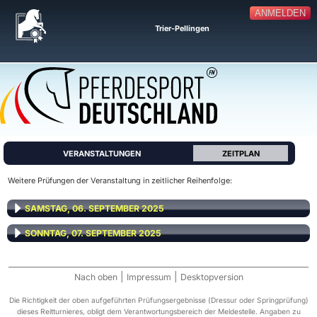
ANMELDEN
Trier-Pellingen
VERANSTALTUNGEN
ZEITPLAN
Weitere Prüfungen der Veranstaltung in zeitlicher Reihenfolge:
SAMSTAG, 06. SEPTEMBER 2025
SONNTAG, 07. SEPTEMBER 2025
|
|
Nach oben
Impressum
Desktopversion
Die Richtigkeit der oben aufgeführten Prüfungsergebnisse (Dressur oder Springprüfung)
dieses Reitturnieres, obligt dem Verantwortungsbereich der Meldestelle. Angaben zu