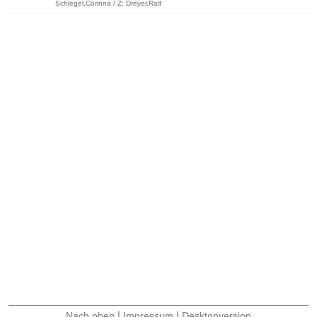
Schlegel,Corinna / Z: Dreyer,Ralf
|
|
Nach oben
Impressum
Desktopversion