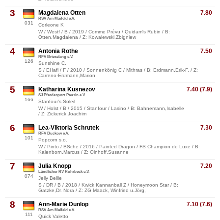
3
Magdalena Otten
7.80
RSV Am Maifeld e.V.
031
Corleone K
W / Westf / B / 2019 / Comme Prévu / Quidam's Rubin / B:
Otten,Magdalena / Z: Kowalewski,Zbigniew
4
Antonia Rothe
7.50
RFV Brieselang e.V.
126
Sunshine C.
S / EHafl / F / 2010 / Sonnenkönig C / Mithras / B: Erdmann,Erik-F. / Z:
Carreno-Erdmann,Marion
5
Katharina Kusnezov
7.40 (7.9)
SJ Pferdesport Pausin e.V.
166
Stanfour's Soleil
W / Holst / B / 2015 / Stanfour / Lasino / B: Bahnemann,Isabelle
/ Z: Zickerick,Joachim
6
Lea-Viktoria Schrutek
7.30
RFV Buckow e.V.
101
Popcorn s.o.
W / Pinto / BSche / 2016 / Painted Dragon / FS Champion de Luxe / B:
Kalenborn,Marcus / Z: Olnhoff,Susanne
7
Julia Knopp
7.20
Ländlicher RV Rohrbeck e.V.
074
Jelly Bellie
S / DR / B / 2018 / Kwick Kannanball Z / Honeymoon Star / B:
Gatzke,Dr. Nora / Z: ZG Maack, Winfried u.Jörg,
8
Ann-Marie Dunlop
7.10 (7.6)
RSV Am Maifeld e.V.
111
Quick Valetto