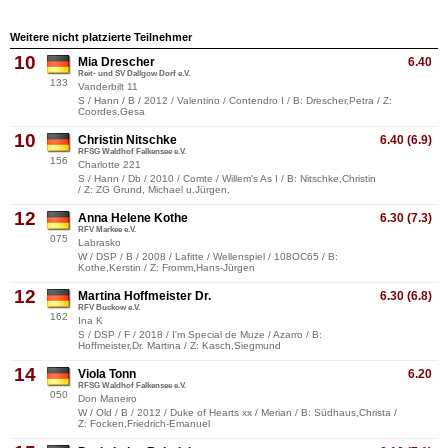
Weitere nicht platzierte Teilnehmer
10
Mia Drescher
6.40
Reit- und SV Dallgow Dorf e.V.
133
Vanderbilt 11
S / Hann / B / 2012 / Valentino / Contendro I / B: Drescher,Petra / Z:
Coordes,Gesa
10
Christin Nitschke
6.40 (6.9)
RFSG Waldhof Falkensee e.V.
156
Charlotte 221
S / Hann / Db / 2010 / Comte / Willem's As I / B: Nitschke,Christin
/ Z: ZG Grund, Michael u.Jürgen,
12
Anna Helene Kothe
6.30 (7.3)
RFV Markee e.V.
075
Labrasko
W / DSP / B / 2008 / Lafitte / Wellenspiel / 108OC65 / B:
Kothe,Kerstin / Z: Fromm,Hans-Jürgen
12
Martina Hoffmeister Dr.
6.30 (6.8)
RFV Buckow e.V.
162
Ina K
S / DSP / F / 2018 / I'm Special de Muze / Azarro / B:
Hoffmeister,Dr. Martina / Z: Kasch,Siegmund
14
Viola Tonn
6.20
RFSG Waldhof Falkensee e.V.
050
Don Maneiro
W / Old / B / 2012 / Duke of Hearts xx / Merian / B: Südhaus,Christa /
Z: Focken,Friedrich-Emanuel