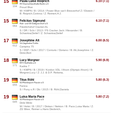
15
Paula Luise Reiprich
6.10 (7.1)
RV Deutschlandhalle Berlin e.V.
104
Proud Blue
W / KWPN / B / 2014 / Power Blue van't Breezerhof Z / Ekstein /
B: Reiprich,Corinna / Z: Reimert,H.J.
15
Felicitas Sigmund
6.10 (7.1)
Reit- und SV Dallgow Dorf e.V.
064
Friedrichshof Cracker-AL
S / DR / Schi / 2013 / FS Cracker Jack / Alexander / B:
Schwolow,Detlef / Z: Schwolow,Detlef
17
Josephine Alt
6.00 (6.5)
V.d.Jagdreiter Fulda
012
Campina 75
S / DSP / Schi / 2017 / Conturio / Doriano / B: Alt,Josephine / Z:
Deter,Bert
18
Lucy Morgner
5.90 (6.9)
RFV Staffelde e.V.
171
Kadira 7
S / KWPN / B / 2019 / Kordon VDL / Ahorn (Olympic Ahorn) / B:
Morgner,Lucy / Z: J.J. & D.P. Reitsma,
19
Titus Röhl
5.80 (6.3)
SJ Pferdesport Pausin e.V.
055
Fanica
S / Pony o.R / Db / 2015 / B: Röhl,Daniela
19
Luisa Maria Pace
5.80 (7.2)
SJ Pferdesport Pausin e.V.
045
Dinki Winki
W / Holst / B / 2017 / Dinken / Nekton / B: Pace,Luisa Maria / Z:
ZG Wree, Reimer u.Hans Diederich,