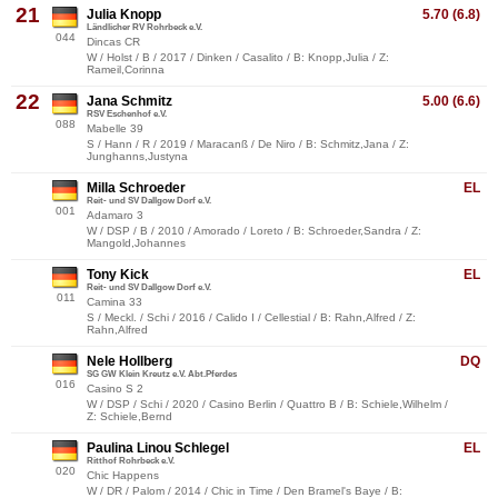
21
Julia Knopp
5.70 (6.8)
Ländlicher RV Rohrbeck e.V.
044
Dincas CR
W / Holst / B / 2017 / Dinken / Casalito / B: Knopp,Julia / Z:
Rameil,Corinna
22
Jana Schmitz
5.00 (6.6)
RSV Eschenhof e.V.
088
Mabelle 39
S / Hann / R / 2019 / Maracanß / De Niro / B: Schmitz,Jana / Z:
Junghanns,Justyna
Milla Schroeder
EL
Reit- und SV Dallgow Dorf e.V.
001
Adamaro 3
W / DSP / B / 2010 / Amorado / Loreto / B: Schroeder,Sandra / Z:
Mangold,Johannes
Tony Kick
EL
Reit- und SV Dallgow Dorf e.V.
011
Camina 33
S / Meckl. / Schi / 2016 / Calido I / Cellestial / B: Rahn,Alfred / Z:
Rahn,Alfred
Nele Hollberg
DQ
SG GW Klein Kreutz e.V. Abt.Pferdes
016
Casino S 2
W / DSP / Schi / 2020 / Casino Berlin / Quattro B / B: Schiele,Wilhelm /
Z: Schiele,Bernd
Paulina Linou Schlegel
EL
Ritthof Rohrbeck e.V.
020
Chic Happens
W / DR / Palom / 2014 / Chic in Time / Den Bramel's Baye / B: