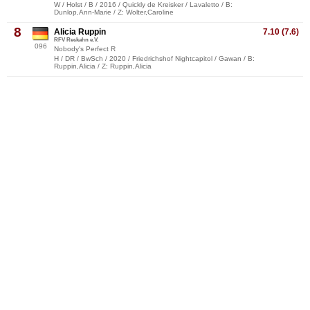
W / Holst / B / 2016 / Quickly de Kreisker / Lavaletto / B:
Dunlop,Ann-Marie / Z: Wolter,Caroline
8
Alicia Ruppin
7.10 (7.6)
RFV Reckahn e.V.
096
Nobody's Perfect R
H / DR / BwSch / 2020 / Friedrichshof Nightcapitol / Gawan / B:
Ruppin,Alicia / Z: Ruppin,Alicia