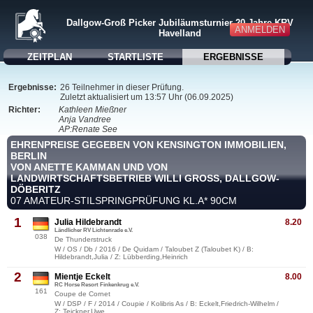
Dallgow-Groß Picker Jubiläumsturnier 20 Jahre KRV
ANMELDEN
Havelland
ZEITPLAN
STARTLISTE
ERGEBNISSE
Ergebnisse:
26 Teilnehmer in dieser Prüfung.
Zuletzt aktualisiert um 13:57 Uhr (06.09.2025)
Richter:
Kathleen Mießner
Anja Vandree
AP:Renate See
EHRENPREISE GEGEBEN VON KENSINGTON IMMOBILIEN,
BERLIN
VON ANETTE KAMMAN UND VON
LANDWIRTSCHAFTSBETRIEB WILLI GROSS, DALLGOW-D
ÖBERITZ
07 AMATEUR-STILSPRINGPRÜFUNG KL.A* 90CM
1
Julia Hildebrandt
8.20
Ländlicher RV Lichtenrade e.V.
038
De Thunderstruck
W / OS / Db / 2016 / De Quidam / Taloubet Z (Taloubet K) / B:
Hildebrandt,Julia / Z: Lübberding,Heinrich
2
Mientje Eckelt
8.00
RC Horse Resort Finkenkrug e.V.
161
Coupe de Cornet
W / DSP / F / 2014 / Coupie / Kolibris As / B: Eckelt,Friedrich-Wilhelm /
Z: Teickner,Uwe