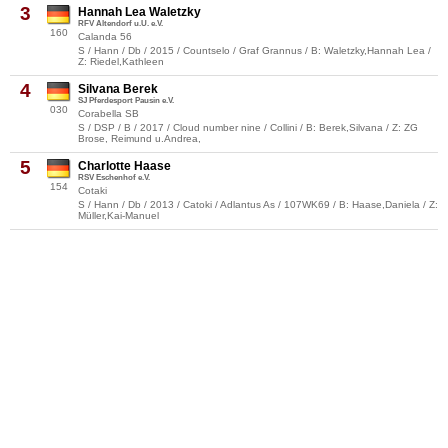
3
Hannah Lea Waletzky
RFV Altendorf u.U. e.V.
160
Calanda 56
S / Hann / Db / 2015 / Countselo / Graf Grannus / B: Waletzky,Hannah Lea /
Z: Riedel,Kathleen
4
Silvana Berek
SJ Pferdesport Pausin e.V.
030
Corabella SB
S / DSP / B / 2017 / Cloud number nine / Collini / B: Berek,Silvana / Z: ZG
Brose, Reimund u.Andrea,
5
Charlotte Haase
RSV Eschenhof e.V.
154
Cotaki
S / Hann / Db / 2013 / Catoki / Adlantus As / 107WK69 / B: Haase,Daniela / Z:
Müller,Kai-Manuel