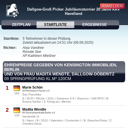
ANMELDEN
Dallgow-Groß Picker Jubiläumsturnier 20 Jahre KRV
Havelland
ZEITPLAN
STARTLISTE
ERGEBNISSE
Startliste:
5 Teilnehmer in dieser Prüfung.
Zuletzt aktualisiert um 14:51 Uhr (06.09.2025)
Richter:
Anja Vandree
Renate See
AP:Kathleen Mießner
EHRENPREISE GEGEBEN VON KENSINGTON IMMOBILIEN,
BERLIN
UND VON FRAU MADITA WENDTE, DALLGOW-DÖBERITZ
09 SPRINGPRÜFUNG KL.M* 120CM
1
Marie Schön
SJ Pferdesport Pausin e.V.
183
San Franziska
S / Dt.Pf / RSche / 2011 / Samenco II K / Grannox / 106YR70 / B:
Emons,Stefan / Z: König jun.,Werner
2
Madita Wendte
RV Deutschlandhalle Berlin e.V.
133
Vanderbilt 11
S / Hann / B / 2012 / Valentino / Contendro I / B: Drescher,Petra / Z:
Coordes,Gesa