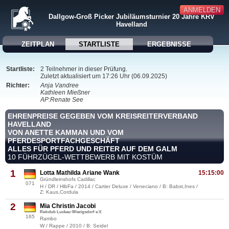
ANMELDEN
Dallgow-Groß Picker Jubiläumsturnier 20 Jahre KRV
Havelland
ZEITPLAN
STARTLISTE
ERGEBNISSE
Startliste:
2 Teilnehmer in dieser Prüfung.
Zuletzt aktualisiert um 17:26 Uhr (06.09.2025)
Richter:
Anja Vandree
Kathleen Mießner
AP:Renate See
EHRENPREISE GEGEBEN VOM KREISREITERVERBAND
HAVELLAND
VON ANETTE KAMMAN UND VOM
PFERDESPORTFACHGESCHÄFT
ALLES FÜR PFERD UND REITER AUF DEM GALM
10 FÜHRZÜGEL-WETTBEWERB MIT KOSTÜM
1
Lotta Mathilda Ariane Wank
15:15:00
Gründleinshofs Cadillac
071
H / DR / HlbFa / 2014 / Cartier Deluxe / Veneciano / B: Babst,Ines /
Z: Kaus,Cordula
2
Mia Christin Jacobi
Reitclub Luckau-Wierigsdorf e.V.
165
Rambo
W / Rappe / 2010 / B: Seidel