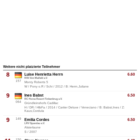
Weitere nicht platzierte Teilnehmer
8
Luise Henrietta Herrn
6.60
RSV Am Maifeld e.V.
157
Monty Roberts 5
W / Pony o.R / Schi / 2012 / B: Herrn,Juliane
9
Ines Babst
6.50
RC Horse Resort Finkenkrug e.V.
064
Gründleinshofs Cadillac
H / DR / HlbFa / 2014 / Cartier Deluxe / Veneciano / B: Babst,Ines / Z:
Kaus,Cordula
9
149
Emilia Cordes
6.50
LRV Spandau e.V.
Alsterlaune
S / 2007
150