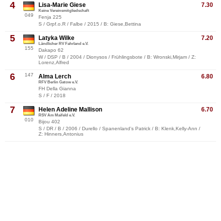
4
Lisa-Marie Giese
7.30
Keine Vereinsmitgliedschaft
049
Fenja 225
S / Grpf.o.R / Falbe / 2015 / B: Giese,Bettina
5
Latyka Wilke
7.20
Ländlicher RV Fahrland e.V.
155
Dakapo 62
W / DSP / B / 2004 / Dionysos / Frühlingsbote / B: Wronski,Mirjam / Z:
Lorenz,Alfred
6
147
Alma Lerch
6.80
RFV Berlin Gatow e.V.
FH Della Gianna
S / F / 2018
7
Helen Adeline Mallison
6.70
RSV Am Maifeld e.V.
010
Bijou 402
S / DR / B / 2006 / Durello / Spanenland's Patrick / B: Klenk,Kelly-Ann /
Z: Hinners,Antonius