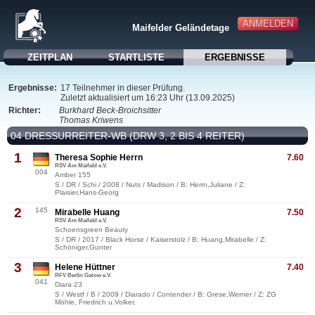
ANMELDEN
Maifelder Geländetage
ZEITPLAN
STARTLISTE
ERGEBNISSE
Ergebnisse:
17 Teilnehmer in dieser Prüfung.
Zuletzt aktualisiert um 16:23 Uhr (13.09.2025)
Richter:
Burkhard Beck-Broichsitter
Thomas Kriwens
04 DRESSURREITER-WB (DRW 3, 2 BIS 4 REITER)
1
Theresa Sophie Herrn
7.60
RSV Am Maifeld e.V.
004
Amber 155
S / DR / Schi / 2008 / Nuts / Madison / B: Herrn,Juliane / Z:
Plaisier,Hans-Georg
2
145
Mirabelle Huang
7.50
RSV Am Maifeld e.V.
Schoensgreen Beauty
S / DR / 2017 / Black Horse / Kaiserstolz / B: Huang,Mirabelle / Z:
Schöniger,Gunter
3
Helene Hüttner
7.40
RFV Berlin Gatow e.V.
041
Diara 23
S / Westf / B / 2009 / Diarado / Contender / B: Grese,Werner / Z: ZG
Möhle, Friedrich u.Volker,