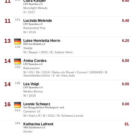
11
Clara Kasper
6.40
LRV Spandau e.V.
Moonlight Melady
S / 2017
11
151
Lucinda Melende
6.40
LRV Spandau e.V.
Ramonshof Puk
W / 2018
13
Luise Henrietta Herrn
6.20
RSV Am Maifeld e.V.
139
Swatje
W / Rappe / 2002 / B: Juliane Herrn
14
Anina Cordes
6.00
LRV Spandau e.V.
153
Balousarion
W / OS / Db / 2014 / Balou du Rouet / Convoi / 108SK88 / B:
Stammkötter,Celine / Z: de Vries,Julia
14
148
Lea Voigt
6.00
LRV Spandau e.V.
Merlins Benny
W / 2018
16
Leonie Schwarz
0.00
Gut Marggraffshof Pferdesport- und
014
Camaron 14
W / Grpf.o.R / B / 2011 / B: Schwarz,Leonie
164
Katharina Lafrent
EL
VRG Schäferhof e.V.
Humor