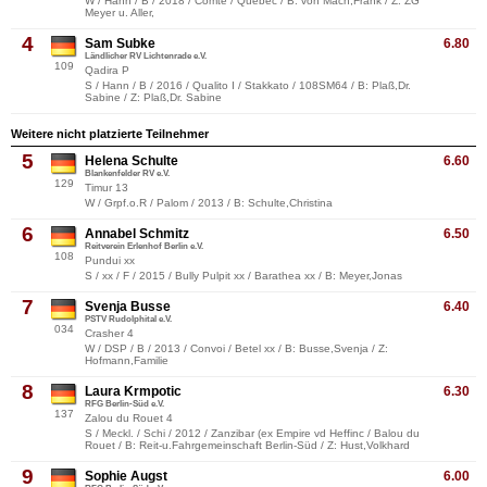
W / Hann / B / 2018 / Comte / Quebec / B: von Mach,Frank / Z: ZG
Meyer u. Aller,
4
Sam Subke
6.80
Ländlicher RV Lichtenrade e.V.
109
Qadira P
S / Hann / B / 2016 / Qualito I / Stakkato / 108SM64 / B: Plaß,Dr.
Sabine / Z: Plaß,Dr. Sabine
Weitere nicht platzierte Teilnehmer
5
Helena Schulte
6.60
Blankenfelder RV e.V.
129
Timur 13
W / Grpf.o.R / Palom / 2013 / B: Schulte,Christina
6
Annabel Schmitz
6.50
Reitverein Erlenhof Berlin e.V.
108
Pundui xx
S / xx / F / 2015 / Bully Pulpit xx / Barathea xx / B: Meyer,Jonas
7
Svenja Busse
6.40
PSTV Rudolphital e.V.
034
Crasher 4
W / DSP / B / 2013 / Convoi / Betel xx / B: Busse,Svenja / Z:
Hofmann,Familie
8
Laura Krmpotic
6.30
RFG Berlin-Süd e.V.
137
Zalou du Rouet 4
S / Meckl. / Schi / 2012 / Zanzibar (ex Empire vd Heffinc / Balou du
Rouet / B: Reit-u.Fahrgemeinschaft Berlin-Süd / Z: Hust,Volkhard
9
Sophie Augst
6.00