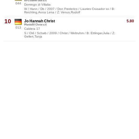
RFG Berlin-Süd e.V.
044
Domingo di Villalta
W / Hann / Db / 2007 / Don Frederico / Lauries Crusador xx / B:
Reichling,Anna Lena / Z: Venus,Rudolf
10
Jo Hannah Christ
5.80
PferdeSV Christ e.V.
013
Caldera 17
S / Old / Schwb / 2009 / Christ / Weltruhm / B: Ettlinger,Julia / Z:
Gellert,Tanja