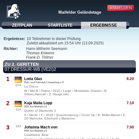
ANMELDEN
Maifelder Geländetage
ZEITPLAN
STARTLISTE
ERGEBNISSE
Ergebnisse:
10 Teilnehmer in dieser Prüfung.
Zuletzt aktualisiert um 15:54 Uhr (13.09.2025)
Richter:
Hans-Wilhelm Seemann
Thomas Kriwens
Frank-D. Töllner
ZU 2. GERITTEN
07 DRESSUR-WB (VE2/)2
1
Lotta Glas
8.20
Reit- und Fahrclub Löwenberg e.V.
074
La Chicco
W / Wel.B / Palom / 2010 / Largo / Moorkieker Gawain / B:
Göbes,Hannah / Z: Haugk,Udo
2
Kaja Malia Lopp
7.10
RSV Am Maifeld e.V.
114
Queen of Diamonds 3
S / Meckl. / F / 2018 / Quantensprung / Count Up / B: Müller,Marcel / Z:
ZG Mahncke, Eberhard u.Marianne,
3
163
Johanna Mach von
7.00
RSV Am Maifeld e.V.
Coalminers' Beat