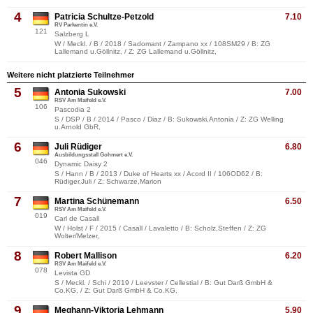
4
Patricia Schultze-Petzold
7.10
RV Parkentin e.V.
121
Salzberg L
W / Meckl. / B / 2018 / Sadomant / Zampano xx / 108SM29 / B: ZG
Lallemand u.Göllnitz, / Z: ZG Lallemand u.Göllnitz,
Weitere nicht platzierte Teilnehmer
5
Antonia Sukowski
7.00
RSV Am Maifeld e.V.
106
Pascodia 2
S / DSP / B / 2014 / Pasco / Diaz / B: Sukowski,Antonia / Z: ZG Welling
u.Arnold GbR,
6
Juli Rüdiger
6.80
Ausbildungsstall Gohmert e.V.
046
Dynamic Daisy 2
S / Hann / B / 2013 / Duke of Hearts xx / Acord II / 106OD62 / B:
Rüdiger,Juli / Z: Schwarze,Marion
7
Martina Schünemann
6.50
RSV Am Maifeld e.V.
019
Carl de Casall
W / Holst / F / 2015 / Casall / Lavaletto / B: Scholz,Steffen / Z: ZG
Wolter/Melzer,
8
Robert Mallison
6.20
RSV Am Maifeld e.V.
078
Levista GD
S / Meckl. / Schi / 2019 / Leevster / Cellestial / B: Gut Darß GmbH &
Co.KG, / Z: Gut Darß GmbH & Co.KG,
9
Meghann-Viktoria Lehmann
5.90