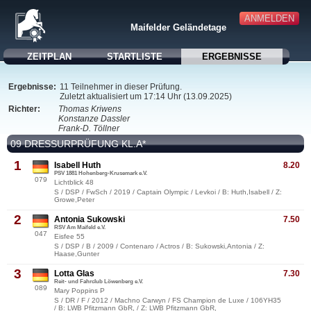
ANMELDEN
Maifelder Geländetage
ZEITPLAN
STARTLISTE
ERGEBNISSE
Ergebnisse:
11 Teilnehmer in dieser Prüfung.
Zuletzt aktualisiert um 17:14 Uhr (13.09.2025)
Richter:
Thomas Kriwens
Konstanze Dassler
Frank-D. Töllner
09 DRESSURPRÜFUNG KL.A*
1
Isabell Huth
8.20
PSV 1881 Hohenberg-Krusemark e.V.
079
Lichtblick 48
S / DSP / FwSch / 2019 / Captain Olympic / Levkoi / B: Huth,Isabell / Z:
Growe,Peter
2
Antonia Sukowski
7.50
RSV Am Maifeld e.V.
047
Eisfee 55
S / DSP / B / 2009 / Contenaro / Actros / B: Sukowski,Antonia / Z:
Haase,Gunter
3
Lotta Glas
7.30
Reit- und Fahrclub Löwenberg e.V.
089
Mary Poppins P
S / DR / F / 2012 / Machno Carwyn / FS Champion de Luxe / 106YH35
/ B: LWB Pfitzmann GbR, / Z: LWB Pfitzmann GbR,