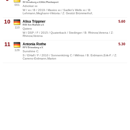
SV Arneburg e.V./Abt.Pferdesport
001
Advokat xx
W / xx / B / 2019 / Maxios xx / Sadler's Wells xx / B:
Lehmann,Meghann-Viktoria / Z: Gestüt Brümmerhof,
10
Alisa Trippner
5.60
RSV Am Maifeld e.V.
110
Qatero
W / DSP / F / 2015 / Quaterback / Stedinger / B: Rhinow,Verena / Z:
Rhinow,Verena
11
Antonia Rothe
5.30
RFV Brieselang e.V.
126
Sunshine C.
S / EHafl / F / 2010 / Sonnenkönig C / Mithras / B: Erdmann,Erik-F. / Z:
Carreno-Erdmann,Marion